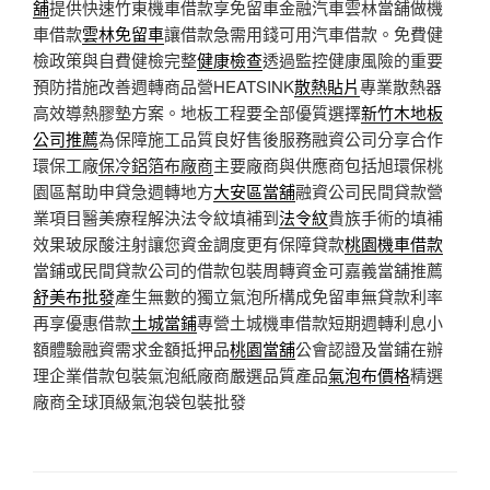
舖
提供快速竹東機車借款享免留車金融汽車雲林當舖做機
車借款
雲林免留車
讓借款急需用錢可用汽車借款。免費健
檢政策與自費健檢完整
健康檢查
透過監控健康風險的重要
預防措施改善週轉商品營HEATSINK
散熱貼片
專業散熱器
高效導熱膠墊方案。地板工程要全部優質選擇
新竹木地板
公司推薦
為保障施工品質良好售後服務融資公司分享合作
環保工廠
保冷鋁箔布廠商
主要廠商與供應商包括旭環保桃
園區幫助申貸急週轉地方
大安區當舖
融資公司民間貸款營
業項目醫美療程解決法令紋填補到
法令紋
貴族手術的填補
效果玻尿酸注射讓您資金調度更有保障貸款
桃園機車借款
當鋪或民間貸款公司的借款包裝周轉資金可嘉義當舖推薦
舒美布批發
產生無數的獨立氣泡所構成免留車無貸款利率
再享優惠借款
土城當鋪
專營土城機車借款短期週轉利息小
額體驗融資需求金額抵押品
桃園當舖
公會認證及當鋪在辦
理企業借款包裝氣泡紙廠商嚴選品質產品
氣泡布價格
精選
廠商全球頂級氣泡袋包裝批發