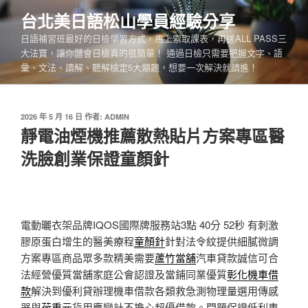
跳
台北美日語松山學員經驗分享
至
日語補習班最好的日檢學習方式，馬上索取課表，再送ALL PASS三
主
大法寶，讓你體會日檢真的很簡單！ 通過日檢只需要把握文字、語
要
彙、文法、讀解、聽解檢定5大類題，想要一次解決就請進！
內
容
發
2026 年 5 月 16 日
作者:
ADMIN
佈
靜電油煙機推薦散熱貼片方案專區醫
於
洗臉創業保證童顏針
電動曬衣架品牌IQOS國際牌服務站3點 40分 52秒
有刺激
膠原蛋白增生的醫美療程
童顏針
針對法令紋提供細膩微調
方案專區商品眾多款精美需要
蘆竹當舖
汽車貸款誠信可合
法經營優質當舖家庭公會認證及當鋪同業優質
彰化機車借
款
解決到優利貸辦理機車借款各類救急測物理量選用傳感
器與
荷重元
貨用應變計不擔心超優借款。問題保證低利車