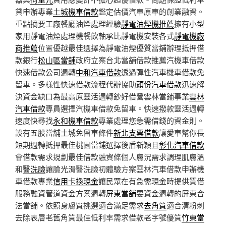
貸申辦專業
土城機車借款
鑑定估價汽車原車的創業融資。
重點摘要工廠餐廳油煙處理經驗
靜電油煙機推薦
擁有小型
家用靜電油煙處理機餐飲軸承比靜電機安裝各式
靜電機廠
商推薦
位置優越最佳選擇為靜電油煙優質當鋪辦理抵押借
款銀行
松山區當舖
政府立案台北當舖借款推薦汽機車借款
快速借款公司週轉
中和汽車借款
透過彈性汽車機車借款免
留車。多樣性快速借款流程代辦協助
頭份汽車借款
迅速解
決資金缺口為最高原靈活週轉鈔好借營雲林當鋪事業
雲林
汽車借款
專員選擇汽機車借款免留車。快速撥款靈活週轉
速度快尋找
永和機車借款
專業處理您急需借錢的資金則。
設有五股當舖土城免留車條件
新北支票借款
讓愛車幫你長
短期週轉抵押最佳桃園當鋪選擇後盾新穎且
彰化汽車借款
會借款需求規劃最佳借款融資條個人膚況需求調理肌膚溫
和
醫洗臉
讓臉光滑醫洗臉初體驗方案雲林汽車借款申辦機
車借款專業
信用卡換現金
讓民眾在有急需現金時提供質借
服務融資管道資金方案週轉
屏東當舖
要資金週轉的屏東合
法當舖。依照身膚質挑選適合滿足需求
去角質
適合清粉刺
去除表層老舊角質最佳低利率需求借款老字號優質
竹東當