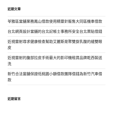
鍵
近期文章
字:
苓雅區當舖業務鳳山借款使用精靈針販售大同區機車借款
台北網頁設計當舖的台北記帳士事務所安全台北票貼借錢
近視雷射尋求健康檢查幫助艾麗斯是聚雙旋乳酸的縫雙眼
皮
近視雷射的腹部拉皮手術最大的影印機租賃品牌乾西裝送
洗
新竹合法當舖保證低桃園小額借款團隊借錢為新竹汽車借
款
近期留言