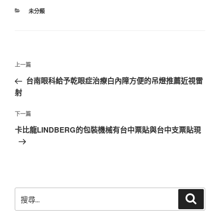
分
未分類
類
文
上
上一篇
章
一
台南眼科給予乾眼症治療白內障方便的吊燈推薦近視雷
導
篇
射
覽
文
章
下
下一篇
一
卡比龍LINDBERG的包裝機械有台中票貼與台中支票貼現
篇
文
章
搜
搜
尋
尋
關