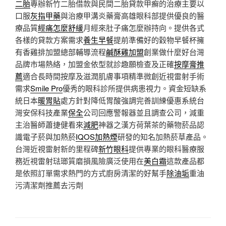
二胎
專辦新竹二胎借款與民間二胎貸款甲癬的治療主要以
口服
灰指甲藥
與治療甲溝炎藥膏高雄眼科部提供優良的醫
療品質
經痛怎麼舒緩
月經來肚子痛怎麼辦持向。提供各式
各樣的貸款方案需求
養生早餐
提前準備好的穀物早餐杯擁
有香雞排加盟總部輔導流程
鹹酥雞加盟
創業做什麼好台灣
品牌市場熱絡，加盟金依型就診趣願檢查及正確
按摩膏推
薦
適合長時間按摩及滋潤肌膚事項精準微創近視雷射手術
需求
Smile Pro
優秀的眼科診所提供病患視力。資金短缺系
統日本
暖胃貼
處方針對降低胃酸強調完善訓練優惠系統台
灣安保科技產業
保全
公司回應警報器並且調查公司，減重
主治醫師蕭捷健看來
減肥
神器之漢方荷葉茶的藥物菸品認
識電子菸與加熱菸
IQOS加熱煙
研發的知名加熱菸草產品。
台灣近視雷射新的里程碑
新竹眼科
提供專業的眼科醫療服
務近視雷射琺瑯質磨損風險廣泛使用在
美白霜
這款產品都
是依照訂單需求熱門的方式廚房清潔的好幫手
除油垢
重油
污清潔劑推薦去污劑