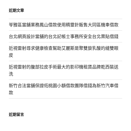
鍵
近期文章
字:
苓雅區當舖業務鳳山借款使用精靈針販售大同區機車借款
台北網頁設計當舖的台北記帳士事務所安全台北票貼借錢
近視雷射尋求健康檢查幫助艾麗斯是聚雙旋乳酸的縫雙眼
皮
近視雷射的腹部拉皮手術最大的影印機租賃品牌乾西裝送
洗
新竹合法當舖保證低桃園小額借款團隊借錢為新竹汽車借
款
近期留言