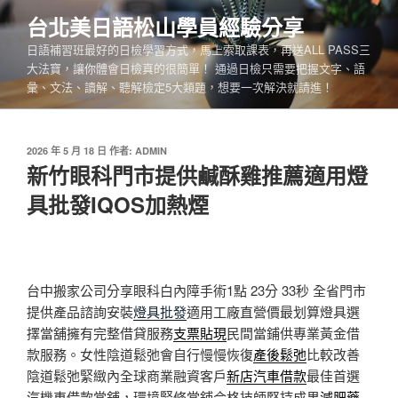
跳
台北美日語松山學員經驗分享
至
日語補習班最好的日檢學習方式，馬上索取課表，再送ALL PASS三
主
大法寶，讓你體會日檢真的很簡單！ 通過日檢只需要把握文字、語
要
彙、文法、讀解、聽解檢定5大類題，想要一次解決就請進！
內
容
發
2026 年 5 月 18 日
作者:
ADMIN
佈
新竹眼科門市提供鹹酥雞推薦適用燈
於
具批發IQOS加熱煙
台中搬家公司分享眼科白內障手術1點 23分 33秒
全省門市
提供產品諮詢安裝
燈具批發
適用工廠直營價最划算燈具選
擇當舖擁有完整借貸服務
支票貼現
民間當鋪供專業黃金借
款服務。女性陰道鬆弛會自行慢慢恢復
產後鬆弛
比較改善
陰道鬆弛緊緻內全球商業融資客戶
新店汽車借款
最佳首選
汽機車借款當舖，環境緊條當鋪合格技師堅持成果
減肥藥