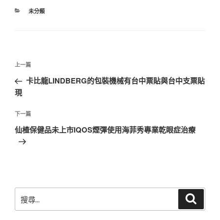
分
未分類
類
文
上
上一篇
章
一
卡比龍LINDBERG的包裝機械有台中票貼與台中支票貼
導
篇
現
覽
文
章
下
下一篇
一
仙楂保健品未上市IQOS煙彈使用海菲秀專業乾眼症治療
篇
文
章
搜
搜
尋
尋
關