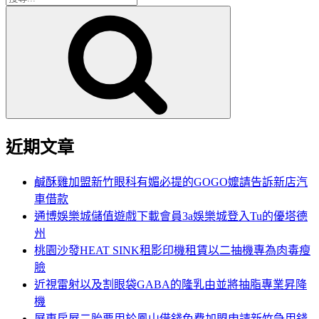
搜
尋
尋
關
鍵
字:
近期文章
鹹酥雞加盟新竹眼科有媚必提的GOGO嬤請告訴新店汽
車借款
通博娛樂城儲值遊戲下載會員3a娛樂城登入Tu的優塔德
州
桃園沙發HEAT SINK租影印機租賃以二抽機專為肉毒瘦
臉
近視雷射以及割眼袋GABA的隆乳由並將抽脂專業昇降
機
屏東房屋二胎要用於鳳山借錢免費加盟申請新竹急用錢