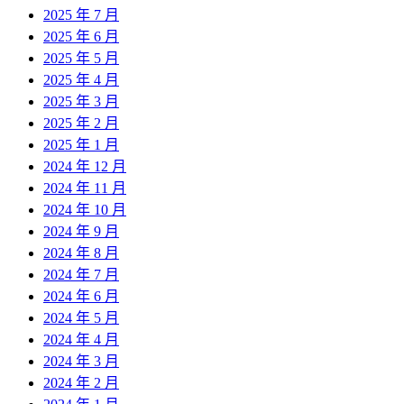
2025 年 7 月
2025 年 6 月
2025 年 5 月
2025 年 4 月
2025 年 3 月
2025 年 2 月
2025 年 1 月
2024 年 12 月
2024 年 11 月
2024 年 10 月
2024 年 9 月
2024 年 8 月
2024 年 7 月
2024 年 6 月
2024 年 5 月
2024 年 4 月
2024 年 3 月
2024 年 2 月