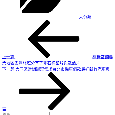
未分類
上
文
一
章
篇
導
文
章
覽
上一篇
楠梓當舖專
業地區澎湖旅遊分享了非石棉墊片與散熱片
下
下一篇
大同區當舖辦理需求台北市機車借款最好新竹汽車典
一
篇
文
章
當
搜