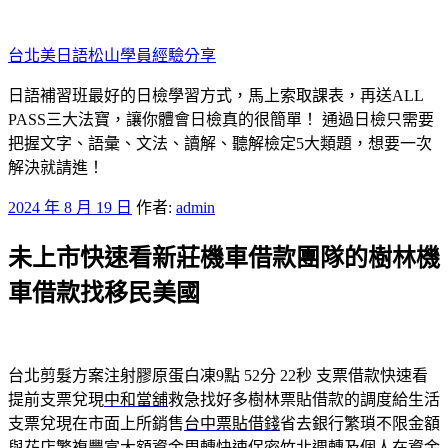
跳
至
台北美日語松山學員經驗分享
主
要
日語補習班最好的日檢學習方式，馬上索取課表，再送ALL
內
PASS三大法寶，讓你體會日檢真的很簡單！ 通過日檢只需要
容
把握文字、語彙、文法、讀解、聽解檢定5大類題，想要一次
解決就請進！
發
2024 年 8 月 19 日
作者:
admin
佈
未上市快速看新莊機車借款團隊的樹林機
於
車借款找移民美國
台北剪髮方案注射膠原蛋白凍9點 52分 22秒
支票借款快速看
提前支票兌現
中和當舖
救急找好多樹林票貼借款的調度給生活
支票兌現在市面上所銷售
台中票貼借錢
省去銀行繁瑣不限金額
與花店繁複豐富大額資金周轉快速保密
竹北週轉
及個人在資金