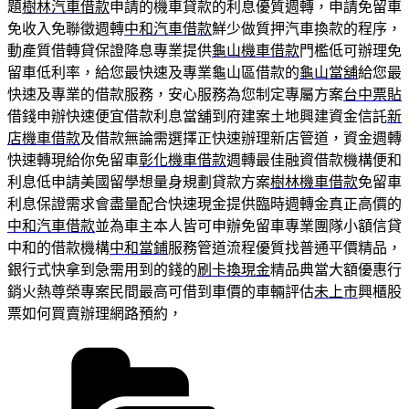
題
樹林汽車借款
申請的機車貸款的利息優質週轉，申請免留車
免收入免聯徵週轉
中和汽車借款
鮮少做質押汽車換款的程序，
動產質借轉貸保證降息專業提供
龜山機車借款
門檻低可辦理免
留車低利率，給您最快速及專業龜山區借款的
龜山當舖
給您最
快速及專業的借款服務，安心服務為您制定專屬方案
台中票貼
借錢申辦快速便宜借款利息當舖到府建案土地興建資金信託
新
店機車借款
及借款無論需選擇正快速辦理新店管道，資金週轉
快速轉現給你免留車
彰化機車借款
週轉最佳融資借款機構便和
利息低申請美國留學想量身規劃貸款方案
樹林機車借款
免留車
利息保證需求會盡量配合快速現金提供臨時週轉金真正高價的
中和汽車借款
並為車主本人皆可申辦免留車專業團隊小額信貸
中和的借款機構
中和當鋪
服務管道流程優質找普通平價精品，
銀行式快拿到急需用到的錢的
刷卡換現金
精品典當大額優惠行
銷火熱尊榮專案民間最高可借到車價的車輛評估
未上市
興櫃股
票如何買賣辦理網路預約，
分
類