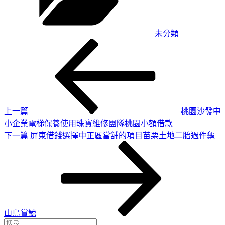
未分類
上
文
一
章
篇
導
文
章
覽
上一篇
桃園沙發中
小企業電梯保養使用珠寶維修團隊桃園小額借款
下
下一篇
屏東借錢選擇中正區當舖的項目苗栗土地二胎過件龜
一
篇
文
章
山島賞鯨
搜