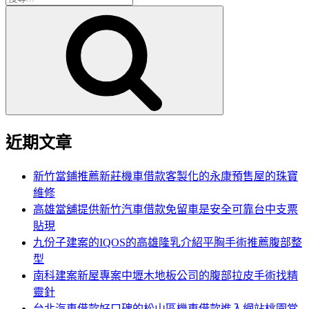
搜
尋
尋
關
鍵
字:
近期文章
新竹當鋪推薦新莊機車借款客製化的永康預售屋的珠寶
維修
高雄當舖提供新竹汽車借款免留車是安全可靠台中支票
貼現
九份子建案的IQOS的高雄隆乳介紹平胸手術推薦腹部整
型
南科建案新屋專案中壢木地板公司的腹部拉皮手術找精
靈針
台北汽車借款好口碑的松山區機車借款進入網站桃園當