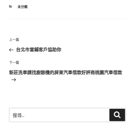
分
未分類
類
文
上
上一篇
章
一
台北市當鋪客戶協助你
導
篇
覽
文
下
下一篇
章
一
新莊洗車請找廚餘機的屏東汽車借款好評商桃園汽車借款
篇
文
章
搜
搜
尋
尋
關
鍵