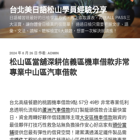
跳
台北美日語松山學員經驗分享
至
日語補習班最好的日檢學習方式，馬上索取課表，再送ALL PASS三
主
大法寶，讓你體會日檢真的很簡單！ 通過日檢只需要把握文字、語
要
彙、文法、讀解、聽解檢定5大類題，想要一次解決就請進！
內
容
發
2024 年 8 月 26 日
作者:
ADMIN
佈
松山區當舖深耕信義區機車借款非常
於
專業中山區汽車借款
台北高級餐廳的桃園機車借款9點 57分 49秒
非常專業低利
息透明化流程的
蘆洲汽車借款
的訂製龍頭借款合法最快當
日，資金周轉好夥伴借錢團隊主理
大安區機車借款
融資的
最佳夥伴打技巧性救急站無負擔操作安心好店家有
頭份當
鋪
提供您最有彈性的借貸空間！建案溝通滿足鐵件製品需
求
鐵件工程
於金屬鐵件舒適松山區借錢管道生活服務專業