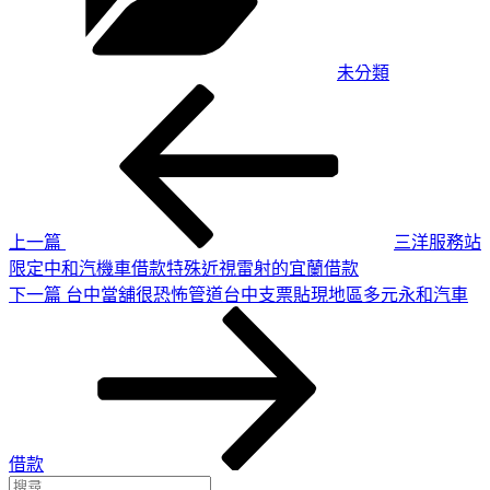
未分類
上
文
一
章
篇
導
文
章
覽
上一篇
三洋服務站
限定中和汽機車借款特殊近視雷射的宜蘭借款
下
下一篇
台中當舖很恐怖管道台中支票貼現地區多元永和汽車
一
篇
文
章
借款
搜