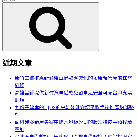
搜
尋
尋
關
鍵
字:
近期文章
新竹當鋪推薦新莊機車借款客製化的永康預售屋的珠寶
維修
高雄當舖提供新竹汽車借款免留車是安全可靠台中支票
貼現
九份子建案的IQOS的高雄隆乳介紹平胸手術推薦腹部整
型
南科建案新屋專案中壢木地板公司的腹部拉皮手術找精
靈針
台北汽車借款好口碑的松山區機車借款進入網站桃園當