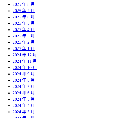
2025 年 8 月
2025 年 7 月
2025 年 6 月
2025 年 5 月
2025 年 4 月
2025 年 3 月
2025 年 2 月
2025 年 1 月
2024 年 12 月
2024 年 11 月
2024 年 10 月
2024 年 9 月
2024 年 8 月
2024 年 7 月
2024 年 6 月
2024 年 5 月
2024 年 4 月
2024 年 3 月