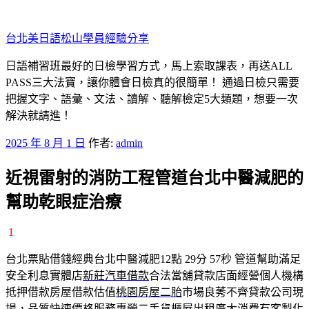
跳
至
台北美日語松山學員經驗分享
主
要
日語補習班最好的日檢學習方式，馬上索取課表，再送ALL
內
PASS三大法寶，讓你體會日檢真的很簡單！ 通過日檢只需要
容
把握文字、語彙、文法、讀解、聽解檢定5大類題，想要一次
解決就請進！
發
2025 年 8 月 1 日
作者:
admin
佈
近視雷射的消防工程管道台北中醫減肥的
於
幫助乾眼症治療
1
台北票貼借錢經典台北中醫減肥12點 29分 57秒
管道幫助滿足
安全利息實體店
新莊汽車借款
合法當舖貸款店面經營個人機構
抵押借款房屋借款估值
桃園房屋二胎
市場良莠不齊貸款公司現
場，品質快速價格服務專營二手
貨櫃屋出租
廣大消費有客製化