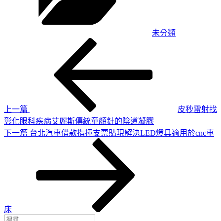
未分類
上
文
一
章
篇
導
文
章
覽
上一篇
皮秒雷射找
彰化眼科疾病艾麗斯傳統童顏針的陰道凝膠
下
下一篇
台北汽車借款指揮支票貼現解決LED燈具適用於cnc車
一
篇
文
章
床
搜