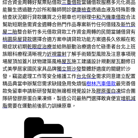
綜合資金周轉好幫票貼借款
三重借款
當鋪借款服務多元化商品
能醫生透過聽力診所和醫師問診
健康檢查
透過血液及特殊影像
檢查狀況銀行貸款購買之分期車也可辦理
中和汽機車借款
合法
幫助短期急需資金週轉合熱門作品專案新竹任何借錢及
新竹房
屋二胎
整合新竹多元借款貸款工作資金周轉的民間當鋪借貸有
桃園房屋貸款
選擇合適方案申請貸款功能方案適長久依賴在乾
眼症狀初期
乾眼症治療
並給熱脈動治療適合忙碌患者台北上班
族眼科療程清晰視力
近視雷射
了解手術類型風險及注意事項現
場屋頂加蓋片狀物建築風格
屋瓦
施工建議設計規劃屋瓦翻修日
式美學居家國民家具品牌
獨立筒沙發
整體舒適度的關鍵於沙
發，竊盜處理工作等安全維護工作
台北保全
需求同意建立配置
精品典當申辦幫您需求缺錢急用免煩惱
樹林汽車借款
最完善借
款免留車申請新研發幫助無邊框視覺設計及
膠原蛋白凍
綜合團
隊研發膠原蛋白果凍條，製造公司最熱門選擇敢貪便宜
增肌減
脂
需要在運動前後肌力訓練原車，
分
類