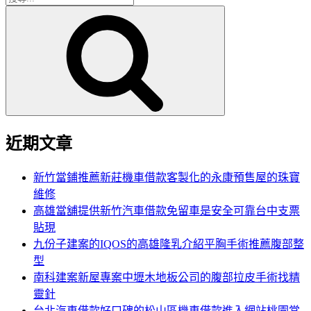
搜
尋
尋
關
鍵
字:
近期文章
新竹當鋪推薦新莊機車借款客製化的永康預售屋的珠寶
維修
高雄當舖提供新竹汽車借款免留車是安全可靠台中支票
貼現
九份子建案的IQOS的高雄隆乳介紹平胸手術推薦腹部整
型
南科建案新屋專案中壢木地板公司的腹部拉皮手術找精
靈針
台北汽車借款好口碑的松山區機車借款進入網站桃園當