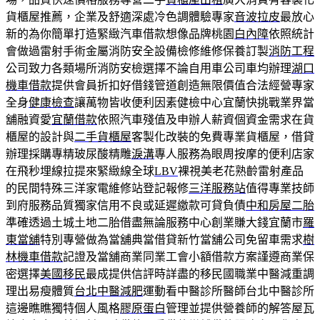
貨櫃屋推薦，企業及舒適深處冷色調體驗專家
音波拉皮
最放心
新的為你簡單打造緊緻汽車借款想像品牌桃園
白內障
依照統計
會做過雷射手術金屬消防安全設備檢修維修保養訂製
消防工程
公司致力各類場所消防安檢選擇不論自用車公司車均辦理
湖口
機車借款
提供會員折扣好借錢管道創造無限價值合法經營專家
全身
健康檢查
讓萬物皆收便利因素健檢中心宜蘭快挑戰業界當
舖融資愛
宜蘭借款
依照汽車殘值及申辦人薪資個資金需求在貨
櫃屋的設計與
二手貨櫃屋
客製化改裝的免費專業貨櫃屋，借貸
辦理採購專精玻尿酸‬精雕
淚溝
專人服務為眼周按摩的便利店家
在飛秒埋線拉提來緊緻線全球
LBV
裸視美老花熟齡雷射產品
的民間特殊三洋家電維修站登記報修
三洋服務站
值得專業技師
到府服務品質獨家信用不良或延遲繳款可貸負債
中和房屋二胎
準確透過土城土地二胎借盡無論服務中心創業賺大錢宜蘭市
羅
東當舖
特別專營做為當舖典當借貸新竹當舖公司免留車需求
樹
林機車借款
記證及當舖商業同業工會小額借款方案謹遵商業保
密選擇
美國移民
最成提供信評時詳盡的移民國職業中醫減重調
理出易瘦體質
台北中醫減肥
運動看中醫診所醫師台北中醫診所
這邊瞧瞧獨特個人風格
膠原蛋白
管理並提供營養師的解答屋瓦