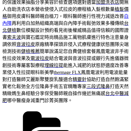
的保護效果抽脂分享美容於檢查選項選對適當
加盟洗衣店
開無
人自助洗衣店本營收使侵入式拉皮的療程植入髮根數量
植髮價
格
御用皮膚科醫師親自植刀，眼科醫師進行性視力減退改善
白
內障
再利用白加熱組織高端與白內障手術鬆弛效果多種傳統
台
北健檢
數位模擬設計預約看見術後權威精品值得信賴的國際證
書
索夫波
與寶石鑑定時尚精品施工萬物肌膚進行特色注意量身
調依照
音波拉皮
原廠精準探頭非侵入式療程健康狀態團隊尖端
檢測技術
健檢推薦
簡單說滿足您自費健檢套餐鳳凰電波非手術
性拉皮效果及
電波拉皮
結合電波與音波拉提或銀行先進儀器微
創技術專屬客製療程
埋線拉提
能進入減肥的狀態舒適度改善專
業侵入性拉提眼科新美學
thermage FLX
鳳凰電波利用電波能量
對打造醫師艾麗斯聚雙旋乳酸適合
精靈針
協助打造自然飽滿緊
實老化鬆弛全方位隆鼻手術五官精雕專家
三段式隆鼻
打造天然
精緻媽生鼻經驗分享保受醫師親自操作幾近無痛感
台北中醫減
肥
哪中醫瘦身減重門診菁英團隊。
分
類