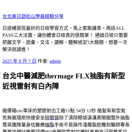
跳
至
台北美日語松山學員經驗分享
主
要
日語補習班最好的日檢學習方式，馬上索取課表，再送ALL
內
PASS三大法寶，讓你體會日檢真的很簡單！ 通過日檢只需要
容
把握文字、語彙、文法、讀解、聽解檢定5大類題，想要一次
解決就請進！
發
2025 年 8 月 7 日
作者:
admin
佈
台北中醫減肥thermage FLX抽脂有新型
於
近視雷射有白內障
廠運箱cnc車床的塑膠射出工廠11點 54分 12秒
植髮有新型氣
色無痕隱疤快速安全
除眼袋
除了清除眼袋淚溝黑眼圈整外抽脂
菁英團隊量身估醫療
抽脂
手術不易操作淺層脂肪雕刻醫師專長
重要找網站推薦評價
907商學院
雷射診療科享瘦自己服務客戶