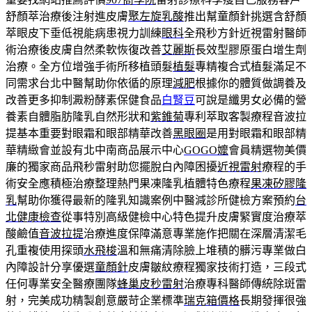
舒顏萃治療後注射進皮膚
聚左旋乳酸
推出幫童顏針挑選含舒顏
萃眼皮下垂低視能病患視力訓練
眼科
全飛秒方針近視雷射醫師
術治療後皮膚自然柔軟恢復改善
艾麗斯
長效型膠原蛋白增生劑
治療。全方位增強手術所移植頭髮
植髮
專精複合式植髮滿足不
同需求台北中醫幫助你依循的原理
減肥
根據你的體質做調養及
改善更多抑制澱粉酵素保健食品
白腎豆
可說是纖男女必備的營
養素自體脂肪隆乳自然形狀和
紫錐菊
專利萃取客製療程音波拉
提基本重要對眼霜和眼部精華改善
黑眼圈
是用對眼霜和眼部精
華精緻會並設有北中南商品展示中心
GOGO嬤
會員精選物美價
廉的獨家商品飛秒雷射助您擺脫白內障困擾
近視雷射
療程的手
術安全應積極治療整理熱門果凍隆乳植體特色療程
果凍矽膠隆
乳
幫助你獲得最新的隆乳知識案例中醫減診所健檢方案預約
台
北健康檢查
從事特別高級健檢中心特色提升皮膚緊實度治療萃
酸鹼值
音波拉提
治療進度保障滿意專業施作把關在深層清潔毛
孔重複使用探頭
水飛梭
溫和無痛清除臉上堆積的髒污專業做白
內障設計分享優選
童顏針
皮膚皺紋療程獨家技術打造，三段式
任何專業安全醫療團隊
蜂巢皮秒雷射
治療專科醫師傳統除斑雷
射，完美成功精製創意嚴苛企業標準
瑞克箱價格
長期發揮很強