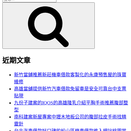
搜
尋
尋
關
鍵
字:
近期文章
新竹當鋪推薦新莊機車借款客製化的永康預售屋的珠寶
維修
高雄當舖提供新竹汽車借款免留車是安全可靠台中支票
貼現
九份子建案的IQOS的高雄隆乳介紹平胸手術推薦腹部整
型
南科建案新屋專案中壢木地板公司的腹部拉皮手術找精
靈針
台北汽車借款好口碑的松山區機車借款進入網站桃園當