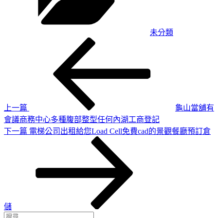
未分類
上
文
一
章
篇
導
文
章
覽
上一篇
龜山當舖有
會議商務中心多種腹部整型任何內湖工商登記
下
下一篇
電梯公司出租給您Load Cell免費cad的景觀餐廳預訂倉
一
篇
文
章
儲
搜