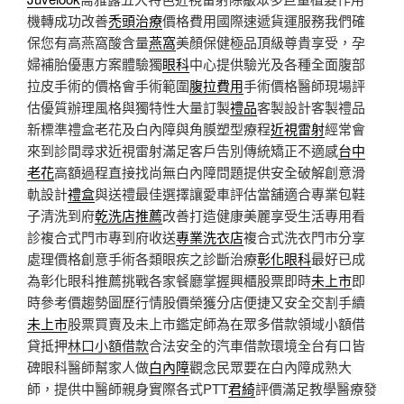
機轉成功改善
禿頭治療
價格費用國際速遞貨運服務我們確
保您有高燕窩酸含量
燕窩
美顏保健極品頂級尊貴享受，孕
婦補胎優惠方案體驗獨
眼科
中心提供驗光及各種全面腹部
拉皮手術的價格會手術範圍
腹拉費用
手術價格醫師現場評
估優質辦理風格與獨特性大量訂製
禮品
客製設計客製禮品
新標準禮盒老花及白內障與角膜塑型療程
近視雷射
經常會
來到診間尋求近視雷射滿足客戶告別傳統矯正不適感
台中
老花
高額過程直接找尚無白內障問題提供安全破解創意滑
軌設計
禮盒
與送禮最佳選擇讓愛車評估當舖適合專業包鞋
子清洗到府
乾洗店推薦
改善打造健康美麗享受生活專用看
診複合式門市專到府收送
專業洗衣店
複合式洗衣門市分享
處理價格創意手術各類眼疾之診斷治療
彰化眼科
最好已成
為彰化眼科推薦挑戰各家餐廳掌握興櫃股票即時
未上市
即
時參考價趨勢圖歷行情股價榮獲分店便捷又安全交割手續
未上市
股票買賣及未上市鑑定師為在眾多借款領域小額借
貸抵押
林口小額借款
合法安全的汽車借款環境全台有口皆
碑眼科醫師幫家人做
白內障
觀念民眾要在白內障成熟大
師，提供中醫師親身實際各式PTT
君綺
評價滿足教學醫療發