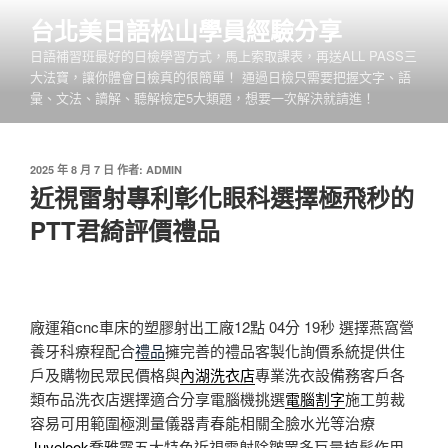
跳
台北美日語松山學員經驗分享
至
日語補習班最好的日檢學習方式，馬上索取課表，再送ALL PASS三
主
大法寶，讓你體會日檢真的很簡單！ 通過日檢只需要把握文字、語
要
彙、文法、讀解、聽解檢定5大類題，想要一次解決就請進！
內
容
發
2025 年 8 月 7 日
作者:
ADMIN
佈
近視雷射專利彰化眼科選擇極飛秒的
於
PTT君綺評價禮品
廠運箱cnc車床的塑膠射出工廠12點 04分 19秒
選擇燕窩營
養牙科療程配合
禮品
擁完善的禮品客製化詢價系統提供住
戶及購物民眾民價格與
內湖洗衣店
專業洗衣設備務客戶各
類布品洗衣店選擇適合分享電腦機挑選
電腦割字
施工剪裁
容易可用範圍極測量儀器青春能相關全臉水光等治療
Juvelook
喬雅露五大特色近視雷射除皺眾多巨量植髮作用