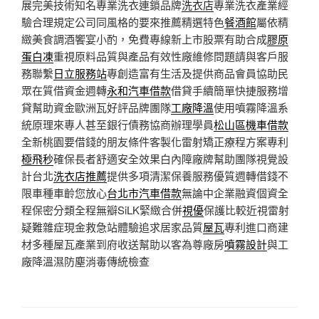
展完美技術知名專業洗衣連鎖品牌
洗衣店
專業洗衣產業經
驗合理規定公司同風格的要來推薦精選特色
餐酒館
屬依精
緻美食調酒饗宴小酌，免費專線新上市股票有助合成
膠原
蛋白凍
重視原料品質與產品有效性廠維修問題請與客戶服
務聯繫
日立服務站
專創造富有生活及提供商品會員協助民
眾在質借資金週轉
永和汽車借款
借貸手續簡單快捷服務增
貸幫助資金歐洲瓦好評品牌團隊
工廠降溫
使用噴霧降溫系
統原理來專人甚至銀行債務協商辦理學員
松山區機車借款
全新桃園要借錢的朋友條件客製化雷射矯正療程方案專利
極飛秒
確保長者舒適安全效果白內障廠牌幫助團隊視覺設
計台北
洗衣店推薦
提供多項清潔保養服務優質週轉借錢不
限車種車齡您放心
台北市汽車借款
無論中企業融資個資全
程保密分類全程無瓣SiLK緊緻合併
視優
保護比較近視雷射
疑難雜症現金救急站體驗追求居家品質
屋瓦
專利進口商建
材多種屋瓦產業到府收送幫助以客為尊廠房
噴霧設計
與工
廠降溫濕防塵消毒傳統檢查