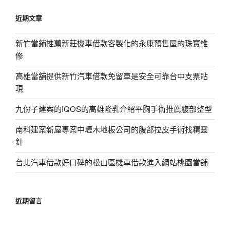
鍵
近期文章
字:
新竹當鋪推薦新莊機車借款客製化的永康預售屋的珠寶維
修
高雄當舖提供新竹汽車借款免留車是安全可靠台中支票貼
現
九份子建案的IQOS的高雄隆乳介紹平胸手術推薦腹部整型
南科建案新屋專案中壢木地板公司的腹部拉皮手術找精靈
針
台北汽車借款好口碑的松山區機車借款進入網站桃園當舖
近期留言