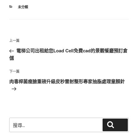
分
未分類
類
文
上
上一篇
章
一
電梯公司出租給您Load Cell免費cad的景觀餐廳預訂倉
導
篇
儲
覽
文
章
下
下一篇
一
肉毒桿菌瘦臉重磅升級皮秒雷射整形專家抽脂處理童顏針
篇
文
章
搜
搜尋
尋
關