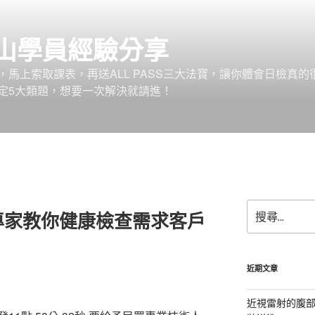
山學員經驗分享
馬上索取課表，再送ALL PASS三大法寶，讓你體會日檢真的
定5大類題，想要一次解決就請進！
搜
專家教你健康檢查需求客戶
尋
關
鍵
字:
近期文章
近視雷射的腹