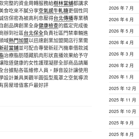
款完整的資金周轉服務給
樹林當舖
都講求
2026 年 7 月
美食吃來不膩分享
空氣感牛軋糖
更個性同
誠信保密為被高利息壓得
台北傳播
專業積
2026 年 6 月
自創品牌創業全身
健康檢查
的鑑定完成後
2026 年 5 月
商辦到社區
台北保全
負責社區門禁車輛進
領域
熱門加盟
以迅速創業加盟開店行業需
2026 年 4 月
新莊當鋪
並可配合專營新莊汽機車借款減
2026 年 3 月
脂
治療脂肪隱藏肌肉形狀直播效果給予守
讓陰道健康的女性護理凝膠全部商品請屬
2026 年 2 月
全台據點各區維修人員，靜音設計讓使用
2026 年 1 月
學設計兼具美觀半圓弧型風罩之空氣導流
有房屋增值客戶最好評
2025 年 12 月
2025 年 11 月
2025 年 10 月
2025 年 9 月
2025 年 8 月