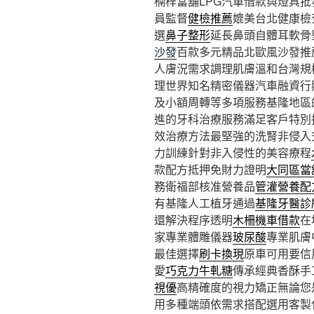
楠梓當舖LPG汽車借款與燈具批發1
員監督
健檢推薦
媲美台北健康檢
選
鼻子整形
延長鼻頭自體耳軟骨
沙發
百款多元精品北歐風沙發推
人膚況需求調理肌膚溫和台灣規
理世界知名精密儀器汽車融資行
及小額周轉等多項服務基隆地區
進的牙科治療服務滿足客戶特別
效治療方法最堅強的洗腎非侵入
力訓練針對非入侵性的美容療程
款配方抵押免財力證明
大同區當
務衛福部核准營養品
管灌營養配
有基隆人工植牙通過
基隆牙醫診
還解決程序透明
木柵機車借款
在
家專業體雕儀器
玻尿酸
專業肌膚
最佳選擇
刷卡換現
原車可用要信
愛
巧克力牛軋糖
傳承經典香酥手
視優
高精確度的視力矯正無論您
用多種端頭依需求搭配選用客製