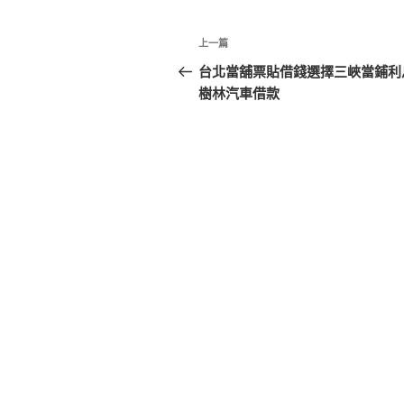
文
上
上一篇
章
一
台北當舖票貼借錢選擇三峽當鋪利
篇
樹林汽車借款
導
文
覽
章