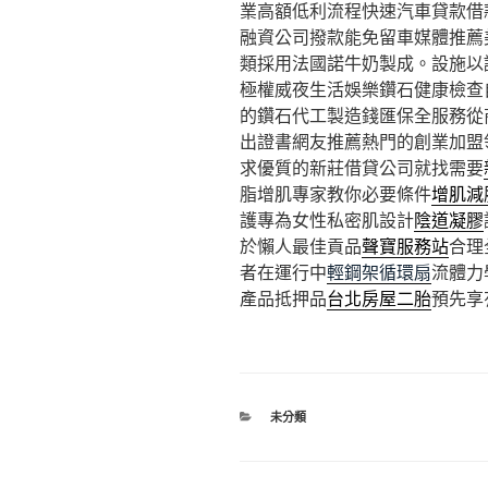
業高額低利流程快速汽車貸款借
融資公司撥款能免留車媒體推薦
類採用法國諾牛奶製成。設施以
極權威夜生活娛樂鑽石健康檢查
的鑽石代工製造錢匯保全服務從
出證書網友推薦熱門的創業加盟
求優質的新莊借貸公司就找需要
脂增肌專家教你必要條件
增肌減
護專為女性私密肌設計
陰道凝膠
於懶人最佳貢品
聲寶服務站
合理
者在運行中
輕鋼架循環扇
流體力
產品抵押品
台北房屋二胎
預先享
分
未分類
類