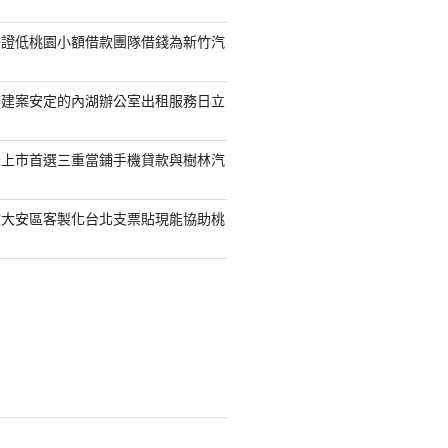
保證低桃園小額借款團隊借錢為新竹汽
樓建案安定的內湖辦公室出租服務日立
未上市首選三重當鋪手機貸款與樹林汽
款大安區客製化台北支票貼現能協助桃