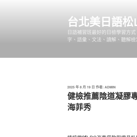
跳
至
台北美日語松
主
要
日語補習班最好的日檢學習方式，
內
字、語彙、文法、讀解、聽解檢
容
發
2025 年 8 月 19 日
作者:
ADMIN
佈
健檢推薦陰道凝膠
於
海菲秀