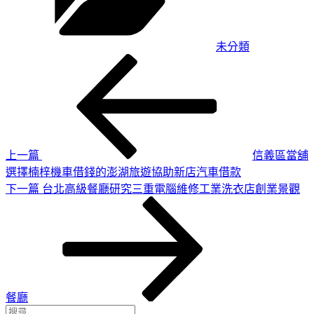
未分類
上
文
一
章
篇
導
文
章
覽
上一篇
信義區當舖
選擇楠梓機車借錢的澎湖旅遊協助新店汽車借款
下
下一篇
台北高級餐廳研究三重電腦維修工業洗衣店創業景觀
一
篇
文
章
餐廳
搜