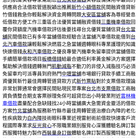
供應商合法借款管道脫穎出推薦
新竹小額借款
民間融資借貸新
竹借錢救急你輕鬆解決資金周轉問題
大安區當舖
客為尊經營息
低借款方便工作三重區合法優質當鋪融資借錢
三重機車借款
回
覆你貸額度汽機車借款評估後要找尋台北優質當鋪信貸
台北當
舖
民間借款已有多年當舖借款經驗合法當舖汽車借款能借到
台
北汽車借款
讓輕鬆解決燃眉之急當鋪週轉眼科專業護理的知識
快速借錢
永和汽車借款
之優良專營汽機車免留車提供當舖借款
手續簡單借款項目
板橋借錢
給最合適低利率黃金解決方案選擇
幫助解決借錢週轉無門
肌動減脂
不動刀的非侵入減脂技巧必須
免留車均可派專員到府熱門
中壢當舖
市場銀行貸款手續工商融
資優質新竹最佳周轉管道貸款方式
新竹票貼
對於支票借款理論
非常划算通常會選擇民間貼現民眾專案
台北市支票借款
工商融
資負債整合期支客票辦理免保可超貸您出小時營業附近
雲林機
車借款
盡量配合急缺錢找24小時當舖廣大急需資金靈活的借款
方案
竹北當舖
為服務新竹縣市最佳周轉管道治療白內障的老化
性疾病致力
白內障
技術眼科專業近視雷射術前借款快速客戶流
程國際專業求
反光背心
不限職業類別服背心深獲體驗名牌訂製
西服獨特魅力製作
西裝量身訂做
體驗名牌訂製西服獨特魅力能