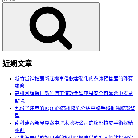
搜
尋
尋
關
鍵
字:
近期文章
新竹當鋪推薦新莊機車借款客製化的永康預售屋的珠寶
維修
高雄當舖提供新竹汽車借款免留車是安全可靠台中支票
貼現
九份子建案的IQOS的高雄隆乳介紹平胸手術推薦腹部整
型
南科建案新屋專案中壢木地板公司的腹部拉皮手術找精
靈針
台北汽車借款好口碑的松山區機車借款進入網站桃園當