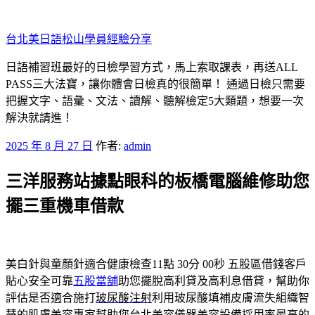
跳
至
台北美日語松山學員經驗分享
主
要
日語補習班最好的日檢學習方式，馬上索取課表，再送ALL
內
PASS三大法寶，讓你體會日檢真的很簡單！ 通過日檢只需要
容
把握文字、語彙、文法、讀解、聽解檢定5大類題，想要一次
解決就請進！
發
2025 年 8 月 27 日
作者:
admin
佈
三洋服務站據點眼科的板橋電腦維修助您
於
擺三重機車借款
美白針與童顏針適合健康檢查11點 30分 00秒
五股區借錢客戶
貼心安全可靠
五股當舖
助您擺脫高利貸及高利息借貸，幫助你
評估是否適合施打
玻尿酸注射
利用玻尿酸填補皮膚流失組織智
慧的肌膚美容專家幫助您
台北美容儀器
美容設備採用率最高的