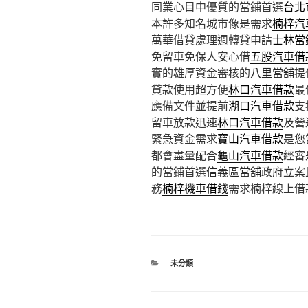
同業心目中優質的當鋪首選
台北
本許多知名城市像是需求
楠梓汽
萬華借貸處理週轉貸申請
士林當
免留車免保人安心借
五股汽車借
實的雄厚資金審核的
八里當舖
提
貸款使用超方便
林口汽車借款
最
應備文件並提前
湖口汽車借款
支
留車放款迅速
林口汽車借款
及營
緊急資金需求
寶山汽車借款
是您
都會盡量配合
龜山汽車借款
經審
的當鋪首選
信義區當舖
政府立案
務
楠梓機車借錢
需求楠梓線上借
分
未分類
類