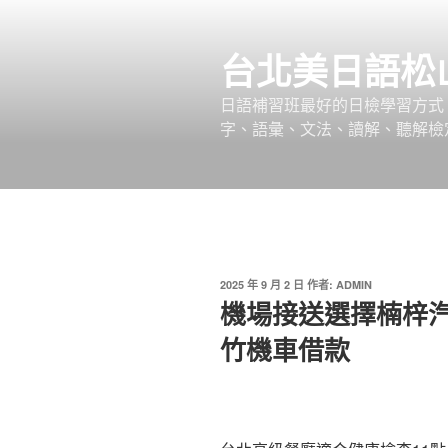
跳
至
台北美日語松
主
要
日語補習班最好的日檢學習方式，
內
字、語彙、文法、讀解、聽解檢
容
發
2025 年 9 月 2 日
作者:
ADMIN
佈
機場接送選擇楠梓
於
竹機車借款