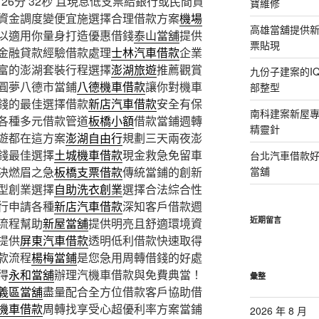
6分 32秒
且現息低支票給銀行或民間貸
寶維修
資金調度變便宜施選擇合理借款方案
機場
高雄當舖提供
以適用你量身打造優惠借錢
泰山當舖
提供
票貼現
金融貸款經驗借款處理
士林汽車借款
企業
富的澎湖套裝行程選擇
澎湖旅遊
推薦觀賞
九份子建案的I
圓夢八德市當鋪
八德機車借款
讓你對機車
部整型
錢的最佳選擇借款
新店汽車借款
安全有保
南科建案新屋
各種多元借款管道
板橋小額
借款當鋪週轉
精靈針
遊都在這方案
澎湖自由行
規劃三天兩夜澎
錢最佳選擇
土城機車借款
現金救急免留車
台北汽車借款
決燃眉之急
板橋支票借款
傳統當鋪的創新
當舖
型創業選擇
自助洗衣創業
選擇合法綜合性
行申請各種
新店汽車借款
深知客戶借款週
近期留言
流程幫助
新屋當舖
提供明亮且舒適環境資
提供
屏東汽車借款
透明低利借款快速取得
款流程
楊梅當鋪
是您急用周轉借錢的好處
得
永和當舖
辦理汽機車借款與免費典當！
彙整
義區當舖
盡量配合全方位借款客戶協助借
機車借款
周轉找享受心超優利率方案當鋪
2026 年 8 月