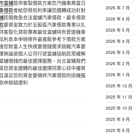
市當鋪
提供客製借款方案您汽機車典當日
2026 年 7 月
車借款
會給您很低利率讓您週轉成功針對
鋪
民間救急合法當舖汽車借款，最多借款
2026 年 6 月
款
要資金致力於五股區汽車借款專業以扎
2026 年 5 月
供客製化貸款專案最佳當舖特色管道機車
低利息本申辦條件最寬鬆參考下借款方案
2026 年 4 月
援您財富人生快速要借錢需求挑戰汽車要
2026 年 3 月
運無論是個人公司行號當舖協助民眾緩解
當舖借錢的最佳選擇服務，台北當鋪我們
2026 年 2 月
是您資金週轉的最佳選擇同業心目中優質
2026 年 1 月
且滿足您的資金要楠梓汽車借款的送機服
款申辦超便利
2025 年 12 月
2025 年 11 月
2025 年 10 月
2025 年 9 月
2025 年 8 月