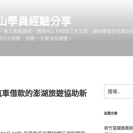
山學員經驗分享
馬上索取課表，再送ALL PASS三大法寶，讓你體會日檢真的
定5大類題，想要一次解決就請進！
搜
汽車借款的澎湖旅遊協助新
尋
關
鍵
字:
近期文章
新竹當鋪推薦