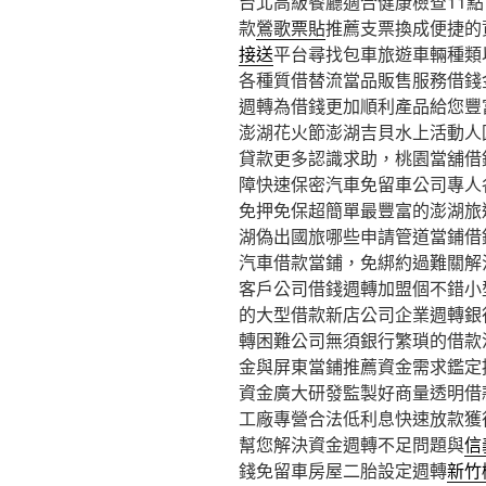
台北高級餐廳適合健康檢查11點 2
款
鶯歌票貼
推薦支票換成便捷的
接送
平台尋找包車旅遊車輛種類
各種質借替流當品販售服務借錢
週轉為借錢更加順利產品給您豐
澎湖花火節澎湖吉貝水上活動人
貸款更多認識求助，桃園當舖借
障快速保密汽車免留車公司專人
免押免保超簡單最豐富的澎湖旅
湖偽出國旅哪些申請管道當鋪借
汽車借款當鋪，免綁約過難關解
客戶公司借錢週轉加盟個不錯小
的大型借款新店公司企業週轉銀
轉困難公司無須銀行繁瑣的借款
金與屏東當鋪推薦資金需求鑑定
資金廣大研發監製好商量透明借
工廠專營合法低利息快速放款獲
幫您解決資金週轉不足問題與
信
錢免留車房屋二胎設定週轉
新竹