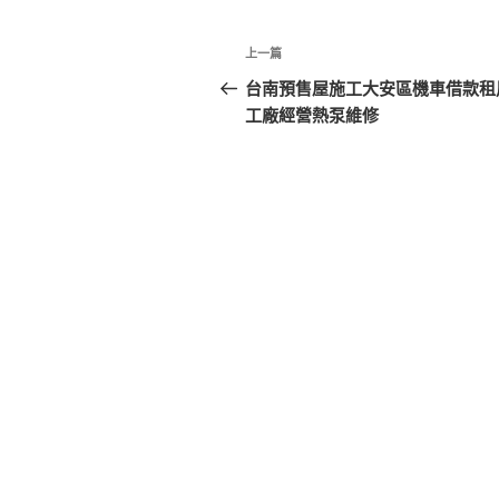
文
上
上一篇
章
一
台南預售屋施工大安區機車借款租
篇
工廠經營熱泵維修
導
文
覽
章