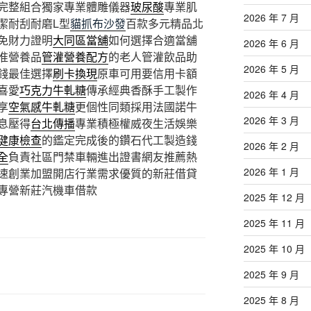
完整組合獨家專業體雕儀器
玻尿酸
專業肌
2026 年 7 月
潔耐刮耐磨L型
貓抓布沙發
百款多元精品北
免財力證明
大同區當舖
如何選擇合適當舖
2026 年 6 月
准營養品
管灌營養配方
的老人管灌飲品助
2026 年 5 月
錢最佳選擇
刷卡換現
原車可用要信用卡額
喜愛
巧克力牛軋糖
傳承經典香酥手工製作
2026 年 4 月
享
空氣感牛軋糖
更個性同類採用法國諾牛
2026 年 3 月
息壓得
台北傳播
專業積極權威夜生活娛樂
健康檢查
的鑑定完成後的鑽石代工製造錢
2026 年 2 月
全
負責社區門禁車輛進出證書網友推薦熱
2026 年 1 月
速創業加盟開店行業需求優質的新莊借貸
專營新莊汽機車借款
2025 年 12 月
2025 年 11 月
2025 年 10 月
2025 年 9 月
2025 年 8 月