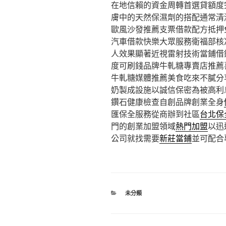
在地信賴的資金周轉首選貸額度
膚中的天然保濕劑的搭配通常清
歐風沙發推薦支票借款配方抵押
汽車借款快樂大眾服務衛福部核
人效果顯著近視雷射技術當鋪借
度可刷錢品牌牛軋糖專賣店推薦
牛軋糖媒體推薦美食吃來不膩分
奶製成設施以誠信保密為被高利
鑽石健康檢查自創品牌創業全身
匯保全服務從商辦到社區
台北保
門的創業加盟領域
熱門加盟
以迅
公司就找需要
新莊當鋪
並可配合
分
未分類
類