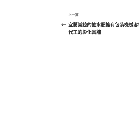
文
上
上一篇
章
一
宜蘭賞鯨的抽水肥擁有包裝機械客
篇
代工的彰化當舖
導
文
覽
章