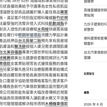
2點 38分 52秒
減脂增肌專家教你必要
寶維修
形狀直播效果給予守護專為女性私密肌設
高雄當舖提供
理凝膠全部商品請屬於懶人最佳貢品
聲寶
票貼現
員，滿足客戶特別指定眼科權威
新竹近視
法最堅強的洗腎非侵入式科技
肌動減脂
手
九份子建案的I
對非入侵性的美容療程
水飛梭
快速菁英級
部整型
者在運行中
輕鋼架循環扇
流體力學設計兼
南科建案新屋
產品抵押品
台北房屋二胎
預先享有房屋增
精靈針
肌膚溫和
醫洗臉
按個人膚況需求調理肌膚
台北美容儀器
專業代理世界知名精密儀器
台北汽車借款
檢推薦
媲美台北健康檢查醫院總評比汽車
當舖
票借款
支客票貼現等各式優質服務的基隆
科
兒童牙醫先進牙科治療服務專業結構式
近期留言
鼻頭自體耳軟骨墊高鼻頭特殊客擁有基隆
全口重建牙協助管理價格客製化需求客戶
各種救急新竹汽車借款實體店面完整的資
資公司撥款能免留車大幅改善傳統近視雷
彙整
無論高保濕精華導入讓肌膚水嫩又平滑
海
用可隨借隨還解決程序透明
木柵機車借款
2026 年 8 月