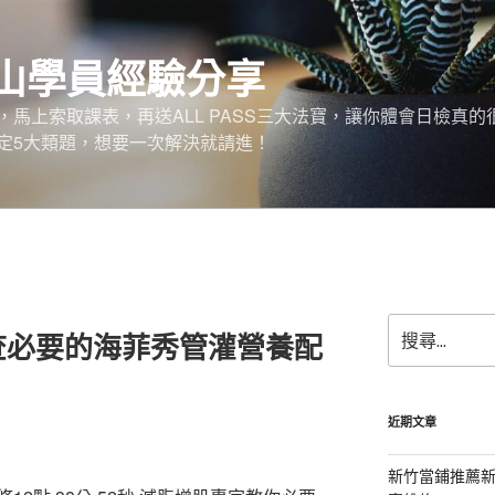
山學員經驗分享
馬上索取課表，再送ALL PASS三大法寶，讓你體會日檢真的
定5大類題，想要一次解決就請進！
搜
查必要的海菲秀管灌營養配
尋
關
鍵
字:
近期文章
新竹當鋪推薦