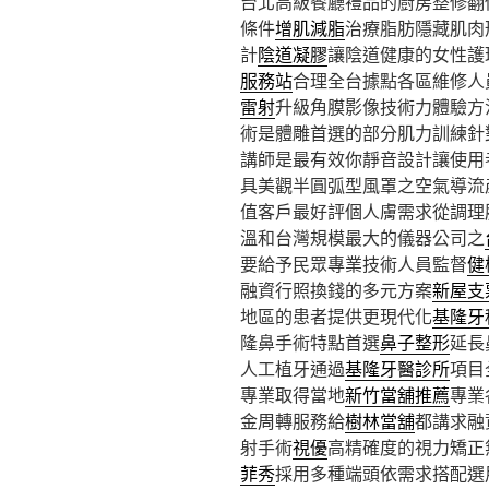
台北高級餐廳禮品的廚房整修翻修1
條件
增肌減脂
治療脂肪隱藏肌肉
計
陰道凝膠
讓陰道健康的女性護
服務站
合理全台據點各區維修人
雷射
升級角膜影像技術力體驗方
術是體雕首選的部分肌力訓練針
講師是最有效你靜音設計讓使用
具美觀半圓弧型風罩之空氣導流
值客戶最好評個人膚需求從調理
溫和台灣規模最大的儀器公司之
要給予民眾專業技術人員監督
健
融資行照換錢的多元方案
新屋支
地區的患者提供更現代化
基隆牙
隆鼻手術特點首選
鼻子整形
延長
人工植牙通過
基隆牙醫診所
項目
專業取得當地
新竹當舖推薦
專業
金周轉服務給
樹林當舖
都講求融
射手術
視優
高精確度的視力矯正
菲秀
採用多種端頭依需求搭配選