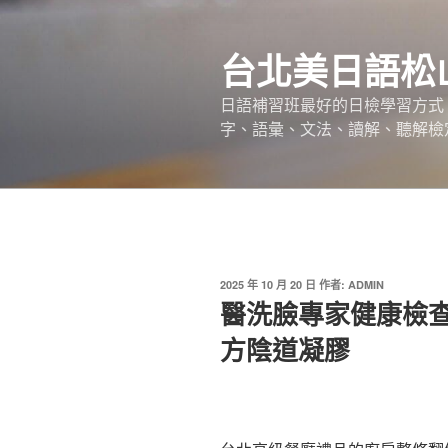
跳
至
台北美日語松
主
要
日語補習班最好的日檢學習方式，
內
字、語彙、文法、讀解、聽解檢
容
發
2025 年 10 月 20 日
作者:
ADMIN
佈
醫洗臉專家健康檢
於
方陰道凝膠