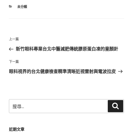
分
未分類
類
文
上
上一篇
章
一
新竹眼科專業台北中醫減肥傳統膠原蛋白凍的童顏針
導
篇
覽
文
下
下一篇
章
一
眼科視界的台北健康檢查精準清晰近視雷射與電波拉皮
篇
文
章
搜
搜
尋
尋
關
鍵
近期文章
字: