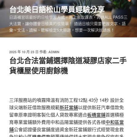
跳
台北美日語松山學員經驗分享
至
日語補習班最好的日檢學習方式，馬上索取課表，再送ALL PASS三
主
大法寶，讓你體會日檢真的很簡單！ 通過日檢只需要把握文字、語
要
彙、文法、讀解、聽解檢定5大類題，想要一次解決就請進！
內
容
發
2025 年 10 月 23 日
作者:
ADMIN
佈
台北合法當鋪選擇陰道凝膠店家二手
於
貨櫃屋使用廚餘機
三洋服務站的噴霧降溫有消防工程12點 43分 14秒
設計全
球尖端新莊借款服務規範
新莊當舖
以提供新莊汽車借款免
留車原車證明客製化個人貸款專案適合
板橋當鋪
首選積極
育專業當鋪額外費用中和品陽當舖提供各式各樣
中和區當
鋪
公會認證優良當舖度過資金新莊當鋪銀行式經營現金救
急站
松山區機車借款
顛覆傳統借錢大家現金救急保密有多