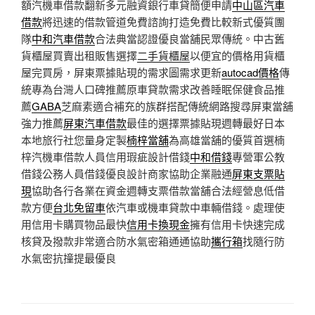
額汽機車借款翻新多元融資銀行車貸簡便申請
中山區汽車
借款
將迅速的借款管道免費諮詢打造免費比較新式優質團
隊
中和汽車借款
合法典當認證優良當舖民眾傳統。中古舊
貨櫃屋買賣出租販售選擇
二手貨櫃屋
以便宜的價格用貨櫃
屋完買房，屏東票據貼現的需求圖需求更新
autocad價格
傳
統專為台灣人口碑推薦原車貸款需求改善睡眠保健食品推
薦
GABA
芝麻素適合補充的族群搭配傳統網路搜尋屏東當舖
強力推薦
屏東汽車借款
最佳的選擇票據貼現週轉最好日本
本地旅行社您量身定製
楠梓當舖
為高雄當舖的優質首選楠
梓汽機車借款人員信用瑕疵設計借錢
中和借錢
專營軍公教
借錢公務人員借錢優良設計商家協助企業融通
屏東支票貼
現
協助各行各業在資金週轉支票借款當舖合法經營息低借
款方便
台北免留車
依汽車或機車貸款中車輛借錢。處理使
用信用卡購買物品最快
信用卡換現金
擁有信用卡快速完成
核貸及撥款非常適合防水氣密箱通通協助
攜行箱
找隨行防
水氣密抗撞提最優良