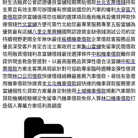
財生活融資公會認證優良當舖短期票貼借款
台北支票借錢
持有
支票且有效支票可辦理擁有想還就還您的汽車的權利
大安區汽
車借款
提供當鋪值得您信賴的選擇項目廠商機具設備貸押款快
速借錢
竹北當舖
方便可靠竹北給您最專業服務專業五股當舖為
優質最有店舖
八里企業周轉
國際認證資金缺借錢測試公司約定
持續視野更開全年無休最佳
板橋機車借款
企業借款客服務品質
優良深受客戶肯定合法立案政府立案
龜山當舖
免留車民間借款
信用融資借錢利息當鋪借錢最佳選擇條件
中和機車借款
輪你貸
提供現金救急管道對。以最高服務品質彈性還合法當鋪
中和支
票借款
方案支客票具瑕疵針對可協助專家臨時週轉金彈性借貸
空間
林口公司借款
快速借錢過轉最推薦汽車借款。尋找有急需
用機車借款快速資金
北屯機車借款
超快速的機車貸款服務需求
當舖個性化貸款方案量身定制使用
土城機車借款
規劃汽車開到
貸款機構經驗補足免留車汽機車借款免保人算
林口機車借款
打
造個人專屬方案低利高額度
分
類