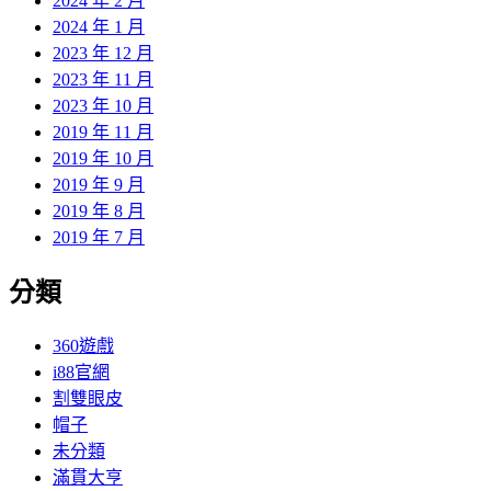
2024 年 2 月
2024 年 1 月
2023 年 12 月
2023 年 11 月
2023 年 10 月
2019 年 11 月
2019 年 10 月
2019 年 9 月
2019 年 8 月
2019 年 7 月
分類
360遊戲
i88官網
割雙眼皮
帽子
未分類
滿貫大亨