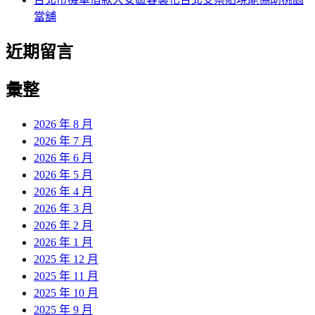
當舖
近期留言
彙整
2026 年 8 月
2026 年 7 月
2026 年 6 月
2026 年 5 月
2026 年 4 月
2026 年 3 月
2026 年 2 月
2026 年 1 月
2025 年 12 月
2025 年 11 月
2025 年 10 月
2025 年 9 月