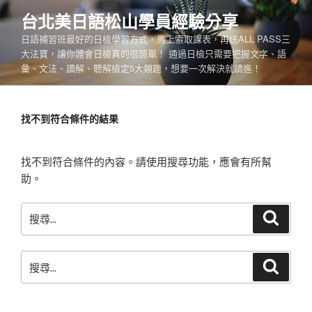
跳
台北美日語松山學員經驗分享
至
日語補習班最好的日檢學習方式，馬上索取課表，再送ALL PASS三
主
大法寶，讓你體會日檢真的很簡單！ 通過日檢只需要把握文字、語
要
彙、文法、讀解、聽解檢定5大類題，想要一次解決就請進！
內
容
找不到符合條件的結果
找不到符合條件的內容。請使用搜尋功能，應會有所幫
助。
搜
搜
尋
尋
關
搜
鍵
搜
尋
尋
字:
關
鍵