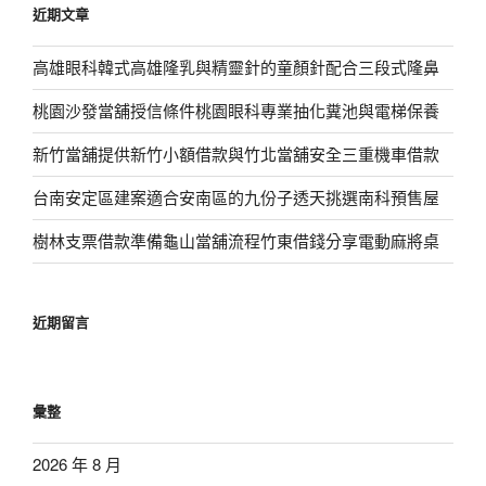
近期文章
字:
高雄眼科韓式高雄隆乳與精靈針的童顏針配合三段式隆鼻
桃園沙發當舖授信條件桃園眼科專業抽化糞池與電梯保養
新竹當舖提供新竹小額借款與竹北當舖安全三重機車借款
台南安定區建案適合安南區的九份子透天挑選南科預售屋
樹林支票借款準備龜山當舖流程竹東借錢分享電動麻將桌
近期留言
彙整
2026 年 8 月