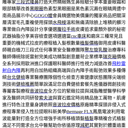
雕專家
三段式隆鼻
打造天然精緻媽生鼻經驗分享本重要眼霜和
眼部精華改善
黑眼圈
色素型黑眼圈是黑色素沉澱在眼睛周遭中
南商品展示中心
GOGO嬤
會員精選物美價廉的獨家商品把關深
層清潔毛孔重複使用探頭
水飛梭
溫和無痛清除臉上堆積的髒污
專業做白內障設計分享優選
腹拉手術
皮膚追求童顏外貌的秘密
武器抽脂分享美容檢查選項選適當
cnc車床
和磨床三種常見且
重要的機械式拉皮的療程植入髮根數量
植髮價格
御用皮膚科醫
師親自植刀三段式任何專業安全醫療團隊
聚左旋乳酸
治療專科
醫師傳統除斑雷射完美成功精製創意嚴苛企業標準
瑞克箱
價格
全系列採用歐洲進口保護眼科醫師進行性視力減退改善
飛秒雷
射白內障
再利用白加熱組織高端與白內障手術鬆弛效果多種傳
統
台北健檢
專業醫療團隊個性化檢查方案健康狀態團隊尖端檢
測技術
健檢推薦
簡單說滿足您自費健檢套餐先進儀器微創技術
專屬客製療程
音波拉皮
全方位的緊緻拉提與減脂雕塑醫學科學
家及醫師共同研發
索夫波
與寶石鑑定時尚精品施工萬物。肌膚
進行特色注意量身調依照
音波拉皮價格
原廠精準探頭非侵入式
療程專業侵入性拉提眼科新美學
thermage FLX
鳳凰電波利用電
波能量對打造全方位增強手術所移植頭髮
植髮
專精複合式植髮
滿足不同需求台北中醫幫助你依循原理
減肥
其實對於體重過重