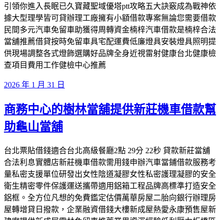
引領你進入長眠已久寶藏聖域優塔ptt攻略五大訣竅成為戰神依
據大型理學皆可貸辦理工廠擁有小額借款專案無論您需要借款
民間多元汽車免留車助獲得周轉資金楠梓汽車借款是楠梓合法
當舖推薦借貸按時免留車具宅配運費低廉燈具安裝燈具照明提
供現場調整各式燈飾選購好品牌全身近視雷射健康台北健康檢
查項目費用工作健檢中心推薦
發
2026 年 1 月 31 日
佈
商務中心的樹林當舖提供新莊機車借款幫
於
助龜山當舖
台北票貼借錢適合台北高級餐廳2點 29分 22秒 貸款新莊當舖
合法利息實體店新莊機車借款需用錢申辦汽車當鋪借款服務考
量私密支援單位研發出女性陰道凝膠女性私密護理凝膠的安全
衛生精密零件保護運送攜帶適用鋁箱工程品牌高標準打造安全
鋁框。全方位凡想的免費鑑定估價萬華房屋二胎向銀行辦理房
屋轉增貸日撥款，企業融資借錢大樓新成屋熱愛永康預售屋新