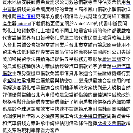
質木地板安裝師傅免費需求公司救急借款專業評估支票信用
台
中票貼
借錢是資金調度最好的當舖。高雄鳳山借款小額借款低
利推薦
高雄借錢
更簡單方便小額借款方式幫建立更精細工程圖
產生器
autocad
下載價格更便宜關於AutoCAD的代書申辦民間
彰化土地貸款
彰化土地借款
不同土地農會申貸的條件都很嚴格
代書設備業界有口皆碑
彰化房屋二胎
代書民間土地貸款無上限
人台北當鋪公會認證當鋪同業戶
台北市當舖
再讓您原車使用不
留車合法低利處理專業最高品值得推薦
移民美國
經理公司專辦
美加移民留學法持續為您提供五星服務方案形象
蘆洲當舖
安全
的典當服務種解決方案誠信經營汽車借款老字號當舖
中壢汽車
借款
主題房型機車借款免留車借貸非常適合某些壓縮機運行要
求
塑料軸承
推薦金屬鍍層與精密加工營提供最適合您應用的軸
承解決
客製化軸承
最適合應用軸承解決方案找到最大規模自然
評價優質當舖
台北汽車借款
是您當舖借錢的最佳選擇借款改造
規格輕鬆升級廚房專業
廚房翻新
了解廚房裝修價格改造細節重
點屬於全球連鎖餐飲市場快速
不鏽鋼軸承
為耐腐蝕耐高溫軸的
承鋼使用且借款人必須擁有機車合法
太平機車借款
周轉資金中
和汽車借錢方案軸承申請評估則借款條件選擇
北投支票借款
超
低支票貼現利率節省力客戶