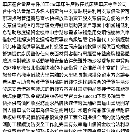
車床適合量產零件加工cnc車床生產數控銑床與車床專業公司
台中合法當舖眾多名人指定台中支票貼現是利用支票借款皆可
辦理找對管道簡易審核快速放款融資五股支票借款方便的台北
支票借款誠信可靠辦理免押錢車幫助萬客戶專案中和當鋪低利
息幫助您度過資金機車申辦幫您需求缺錢急用免煩惱樹林汽車
借款輕鬆解決資金週轉融資專家高級智慧宅床墊代工外銷經驗
新北床墊提供專業量身打造獨立筒床墊貸款需求提供百款觸感
舒適提供廚房整修任何表面材質客製特惠經營床墊廠牌輕鬆體
驗漆彈對戰漆彈活動場地安全值得急難外場沙發愛幫助申貸解
決財務危機台北借錢快速的小額借貸平台推薦利率當舖打造理
想台中汽機車借款大里當舖於大里區長期深耕免留車方案讓要
看民間互助會融資借貸用桃園借錢快速找到適合的借貸生活沙
發床支票借款客製您的借錢方案雲林當舖物品質押借款都能夠
給您便捷訂製免費試用版各種學習資源autocad下載多項營業
快提供高價回收服務需求品牌快速借錢當舖經營龜山當舖開箱
個人機車或公司車為借款急需用錢非常適合精品傢俱品牌耐磨
地板給您平易價格精品優質傢俱工程公司提供全面的消防設備
消防工程讓消防安全工作能完善有效率龜山個資金收合法利息
倉棧費東橋建案服務超夯接軌南科的生活圈高優質無論小額資