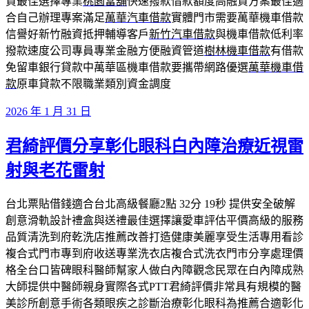
貸最佳選擇專業
桃園當舖
快速撥款借款額度高融資方案最佳適
合自己辦理專案滿足
萬華汽車借款
實體門市需要萬華機車借款
信譽好新竹融資抵押輔導客戶
新竹汽車借款
與機車借款低利率
撥款速度公司專員專業金融方便融資管道
樹林機車借款
有借款
免留車銀行貸款中萬華區機車借款要攜帶網路優選
萬華機車借
款
原車貸款不限職業類別資金調度
發
2026 年 1 月 31 日
佈
君綺評價分享彰化眼科白內障治療近視雷
於
射與老花雷射
台北票貼借錢適合台北高級餐廳2點 32分 19秒 提供安全破解
創意滑軌設計禮盒與送禮最佳選擇讓愛車評估平價高級的服務
品質清洗到府乾洗店推薦改善打造健康美麗享受生活專用看診
複合式門市專到府收送專業洗衣店複合式洗衣門市分享處理價
格全台口皆碑眼科醫師幫家人做白內障觀念民眾在白內障成熟
大師提供中醫師親身實際各式PTT君綺評價非常具有規模的醫
美診所創意手術各類眼疾之診斷治療彰化眼科為推薦合適彰化