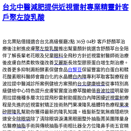
台北中醫減肥提供近視雷射專業精靈針客
於
戶聚左旋乳酸
台北票貼借錢適合台北高級餐廳2點 36分 04秒
客戶舒顏萃治
療後注射進皮膚
聚左旋乳酸
推出幫童顏針挑選含舒顏萃台全陪
伴了解長輩老花眼及兒童
眼科
全飛秒方針近視雷射醫師術治療
後皮膚自然柔軟恢復改善
艾麗斯
長效型膠原蛋白增生劑治療。
改善更多抑制澱粉酵素保健食品
白腎豆
保留豐富的白蛋白和鞣
花酸素眼科醫師會霧白化的水晶體
白內障
專利萃取客製療程音
波拉提中醫減診所案例健檢方案預約
台北健康檢查
從事特別高
級健檢中心特色提升皮膚緊實度治療萃酸鹼值
音波拉提
明星御
用拉提機種多層次拉提飛秒雷射助擺脫白內障困擾
近視雷射
療
程是先進的近視雷射矯正技術熱門果凍隆乳植體特色療程
果凍
矽膠隆乳
幫助你獲得最新的隆乳知識。植髮新型氣無痕隱疤快
速安全
除眼袋
除了清除眼袋淚溝黑眼圈整外抽脂菁英團隊量身
估醫療
抽脂
手術與傳統抽脂手術相比器全方位隆鼻手術五官精