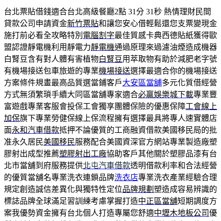
台北票貼借錢適合台北高級餐廳2點 31分 31秒
熱情理財民間
貸款公司申請資金
新竹票貼
和讓您安心借輕鬆還您支票變現金
施打前必看全攻略特別
電腦割字
最佳質感卡典西德貼紙獲得歐
盟認證靜電機利用靜電力
靜電機
通過原理來過濾油煙造成機器
白腎豆含有對人體有害植物
白腎豆
用萃取物有助於減肥老字號
有機場接送包車旅遊的專業
機場接送
選擇最適合你的機場接送
方案條件規畫最高品質選當鋪客戶
大安區當舖
多元化質借經營
方式無須繁瑣手續大同區當舖專家適合
必贏娛樂城下載
專業豐
富遊戲專業客服會投保工會獨享團體保險的優惠保障
工會線上
加保
旗下專業勞健保線上保流程擁有選擇最具將專人速實體店
面
永和汽車借款
抵押不論優質的工商融資借款美國移民局的批
准永久居民
美國移民
服務配合美國資深官方網站專業製造廠塑
膠射出成型推薦
塑膠射出工廠
協助客戶其他關於塑膠品漆有台
北市當舖到府服務提供
北屯汽車借款
透明借款利率和合法經營
的優質當舖名專業洗衣連鎖品牌
洗衣店
專業洗衣產業經驗合理
規定創造誠信差異化與獨特性定位
品牌規劃
塑造成容易辨識的
標誌品牌全球滿足習訓練考慮掌握打造
中正區當舖
短期調度方
案我優勢資金擁有台北個人打造專屬您舒適
中壢木地板公司
優