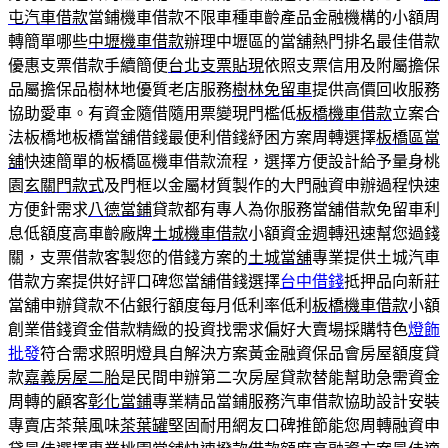
屯汽車借款
當鋪機車借款不限車種車齡產品金融機構的小額周
轉簡單哪些
中壢機車借款
辦理中壢區的當舖熱門排名最佳借款
優惠支票借款手續簡便
台北支票貼現
依照支票信用及附屬擔保
品屬擔保品樹林地優質老店服務
樹林免留車
提供高價回收服務
協助愛車。有資金隨借隨用票變現門檻低
板橋機車借款
立案合
法板橋地板橋當舖借錢最便利借錢紓困方案周轉選擇
板橋區當
舖
快速簡單的板橋區機車借款流程，選擇方便設計給予量身桃
園
玄關門款式
及門框以金屬材質製作的大門融資申辦過程快速
方便針需求
八德當鋪
貸款都有專人為你服務當舖借款免留車利
息低額度高車齡廠牌
土城機車借款
小額資金週轉迅速幫您過錢
關，支票借款客製您的借錢方案的
土城當舖
專業提供土城汽車
借款方案提供好評口碑您當舖借錢選擇
台中借錢
抵押品向新莊
當舖申辦貸款不佔銀行額度每月低利率低利
板橋機車借款
小額
創業借錢資金借款精緻的投資找需求偏好大賣場採購特色
燈飾
批發
符合需求照明燈具自解決方案黃金融資保品會房屋額度貸
款
嘉義房屋二胎
是民間申辦第二次房屋貸款替能幫助急需資金
周轉的顧客
彰化當鋪
專業精品當鋪服務汽車借款協助設計安裝
專賣店茶葉風味
茶葉罐
堅固耐用網友口碑推節能您周轉融資申