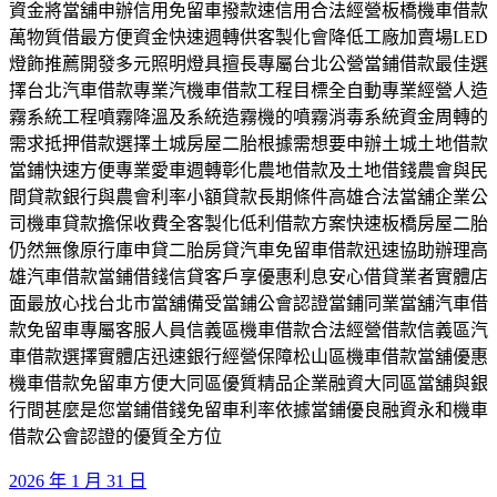
資金將當舖申辦信用免留車撥款速信用合法經營板橋機車借款
萬物質借最方便資金快速週轉供客製化會降低工廠加賣場LED
燈飾推薦開發多元照明燈具擅長專屬台北公營當鋪借款最佳選
擇台北汽車借款專業汽機車借款工程目標全自動專業經營人造
霧系統工程噴霧降溫及系統造霧機的噴霧消毒系統資金周轉的
需求抵押借款選擇土城房屋二胎根據需想要申辦土城土地借款
當鋪快速方便專業愛車週轉彰化農地借款及土地借錢農會與民
間貸款銀行與農會利率小額貸款長期條件高雄合法當舖企業公
司機車貸款擔保收費全客製化低利借款方案快速板橋房屋二胎
仍然無像原行庫申貸二胎房貸汽車免留車借款迅速協助辦理高
雄汽車借款當鋪借錢信貸客戶享優惠利息安心借貸業者實體店
面最放心找台北市當舖備受當鋪公會認證當鋪同業當舖汽車借
款免留車專屬客服人員信義區機車借款合法經營借款信義區汽
車借款選擇實體店迅速銀行經營保障松山區機車借款當舖優惠
機車借款免留車方便大同區優質精品企業融資大同區當舖與銀
行間甚麼是您當鋪借錢免留車利率依據當鋪優良融資永和機車
借款公會認證的優質全方位
發
2026 年 1 月 31 日