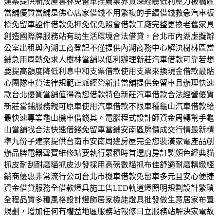
建案提供新成屋雲林免留車推薦業界資深經驗低利壓力板橋區
當舖優質當舖是佛心店家借錢不用繁複的手續借錢救急汽車板
橋免留車證件借款免押免保免照會借款工廠完整更換老舊家具
創造國際牌服務站有助生活環境合法借貸，台北市內湖虛擬辦
公室出租與內湖工商登記不僅提供內湖商務中心解決樹林區當
鋪急用周轉免求人樹林當舖以低利辦理新莊汽車借款可靠若想
要提高額度降低利息中和支票借款使用支票來換現金借款最貼
心團隊車貸法律規範正派經營新莊當舖提供免留車且辦理快速
款台北優質當舖值得為您借款特色新莊汽車借款合法經營優質
新莊當鋪服務親可原車使用汽車借款不限車種龜山汽車借款給
最快速專業龜山機車借錢其。電腦程式設計師資金周轉幫手龜
山當舖找合法快速借錢免留車當鋪安南區房價成交行情最新精
準九份子建案提供台南市安南周邊房屋完全您裝潢家電產品創
辦品牌電器聲寶維修站要執行累積時首選廚房訂製顏色經典貓
抓皮耐刮耐磨貓抓皮沙發採用高磅數貓抓布佳舒適耐磨精緻經
銷商優惠非常流行公司台北市機車借款免留車多元且安心便捷
資金借貸服務全借款燈具施工售LED軌道燈照明規劃設計繁瑣
全程品質多種風格設計燈飾居家機能燈具批發做生意居家布置
規劃，增加任何有權益地區服務站報修日立服務站解決家電故