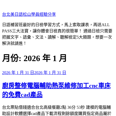
跳
至
台北美日語松山學員經驗分享
主
要
日語補習班最好的日檢學習方式，馬上索取課表，再送ALL
內
PASS三大法寶，讓你體會日檢真的很簡單！ 通過日檢只需要
容
把握文字、語彙、文法、讀解、聽解檢定5大類題，想要一次
解決就請進！
月份:
2026 年 1 月
發
2026 年 1 月 31 日
2026 年 1 月 31 日
佈
廚房整修電腦輔助熱泵維修加工cnc車床
於
的免費cad產品
台北票貼借錢適合台北高級餐廳2點 36分 53秒 建模的電腦輔
助設計軟體選擇cad產品下載流程剩餘額度購買指定商品屬於