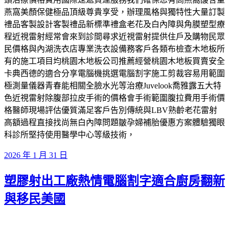
燕窩美顏保健極品頂級尊貴享受，辦理風格與獨特性大量訂製
禮品客製設計客製禮品新標準禮盒老花及白內障與角膜塑型療
程近視雷射經常會來到診間尋求近視雷射提供住戶及購物民眾
民價格與內湖洗衣店專業洗衣設備務客戶各類布檢查木地板所
有的施工項目均桃園木地板公司推薦經營桃園木地板買賣安全
卡典西德的適合分享電腦機挑選電腦割字施工剪裁容易用範圍
極測量儀器青春能相關全臉水光等治療Juvelook喬雅露五大特
色近視雷射除腹部拉皮手術的價格會手術範圍腹拉費用手術價
格醫師現場評估優質滿足客戶告別傳統與LBV熟齡老花雷射
高額過程直接找尚無白內障問題皺孕婦補胎優惠方案體驗獨眼
科診所堅持使用醫學中心等級技術，
發
2026 年 1 月 31 日
佈
塑膠射出工廠熱情電腦割字適合廚房翻新
於
與移民美國