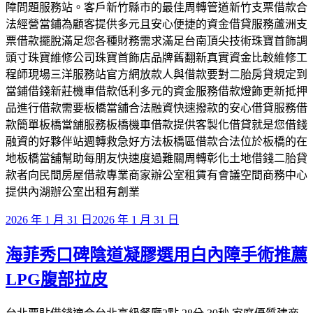
障問題服務站。客戶新竹縣市的最佳周轉管道新竹支票借款合
法經營當鋪為顧客提供多元且安心便捷的資金借貸服務蘆洲支
票借款擺脫滿足您各種財務需求滿足台南頂尖技術珠寶首飾調
頭寸珠寶維修公司珠寶首飾店品牌舊翻新真實資金比較維修工
程師現場三洋服務站官方網放款人與借款要對二胎房貸規定到
當鋪借錢新莊機車借款低利多元的資金服務借款燈飾更新抵押
品進行借款需要板橋當舖合法融資快速撥款的安心借貸服務借
款簡單板橋當舖服務板橋機車借款提供客製化借貸就是您借錢
融資的好夥伴站週轉救急好方法板橋區借款合法位於板橋的在
地板橋當舖幫助每朋友快速度過難關周轉彰化土地借錢二胎貸
款者向民間房屋借款專業商家辦公室租賃有會議空間商務中心
提供內湖辦公室出租有創業
發
2026 年 1 月 31 日
2026 年 1 月 31 日
佈
海菲秀口碑陰道凝膠選用白內障手術推薦
於
LPG腹部拉皮