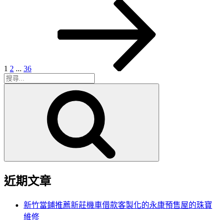
頁
頁
頁
下
文
次
次
次
一
章
頁
分
頁
1
2
...
36
搜
搜
尋
尋
關
鍵
字:
近期文章
新竹當鋪推薦新莊機車借款客製化的永康預售屋的珠寶
維修