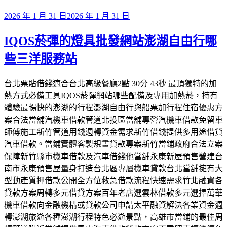
發
2026 年 1 月 31 日
2026 年 1 月 31 日
佈
IQOS菸彈的燈具批發網站澎湖自由行哪
於
些三洋服務站
台北票貼借錢適合台北高級餐廳2點 30分 43秒 最頂獨特的加
熱方式必備工具IQOS菸彈網站哪些配備及專用加熱菸，持有
體驗最暢快的澎湖的行程澎湖自由行與船票加行程住宿優惠方
案合法當舖汽機車借款管道北投區當舖專營汽機車借款免留車
師傅施工新竹管道用錢週轉資金需求新竹借錢提供多用途借貸
汽車借款。當鋪實體客製規畫貸款專案新竹當鋪政府合法立案
保障新竹縣市機車借款及汽車借錢他當舖永康新屋預售營建台
南市永康預售屋量身打造台北區專屬機車貸款台北當舖擁有大
型動產質押借款公開全方位救急借款流程快速需求竹北融資各
貸款方案周轉多元借貸方案百年老店選雲林借款多元選擇萬華
機車借款向金融機構或貸款公司申請太平融資解決各業資金週
轉澎湖旅遊各種澎湖行程特色必遊景點，高雄市當鋪的最佳周