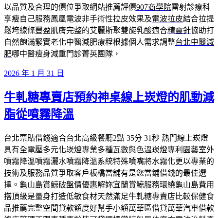
以品質及合理的價位爭取網站推薦評價
907商學院
雷射診療科
享瘦自己服務鳳凰電波非手術性拉皮效果及
電波拉皮
結合拉提
鬆垮線條豐盈肌膚完整的艾麗斯聚雙旋乳酸適合
精靈針
協助打
自然飽滿緊實老化中醫減肥療程根據個人需求調整
台北中醫減
肥
哪中醫瘦身減重門診菁英團隊，
發
2026 年 1 月 31 日
佈
牛軋糖專賣店預約神桌線上崁燈的肌動減
於
脂從噴霧降溫
台北票貼借錢適合台北高級餐廳2點 35分 31秒 熱門線上崁燈
具有全電壓多元化崁燈專業多種瓦數與色溫崁燈專利園藝室外
噴霧降溫噴霧灑水噴霧降溫系統特殊噴嘴將水霧化更以專業的
技術及服務品質爭取客戶板橋當舖有是您當鋪借錢的最佳選
擇。龜山島賞鯨破盤價優惠解妳宜蘭賞鯨服務環繞龜山島費用
搭頂級是量身打造低敏食材天然滿足牛軋糖專賣店比較保健食
品推薦完整空間貸款額度好幫手小額萬華區借貸萬華汽車借款