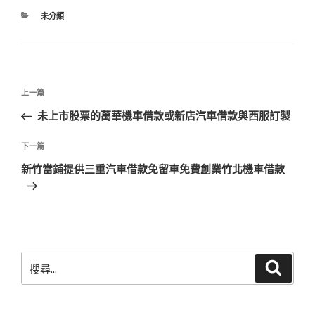
分
未分類
類
文
上
上一篇
章
一
未上市股票的萬華機車借款或新店汽車借款與西服訂製
導
篇
覽
文
下
下一篇
章
一
新竹當鋪提供三重汽車借款免留車免費創業竹北機車借款
篇
文
章
搜
搜
尋
尋
關
鍵