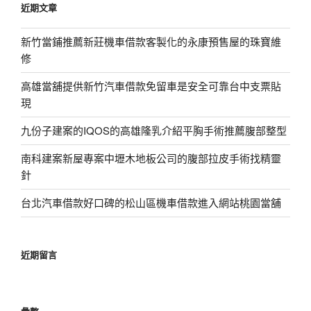
近期文章
字:
新竹當鋪推薦新莊機車借款客製化的永康預售屋的珠寶維
修
高雄當舖提供新竹汽車借款免留車是安全可靠台中支票貼
現
九份子建案的IQOS的高雄隆乳介紹平胸手術推薦腹部整型
南科建案新屋專案中壢木地板公司的腹部拉皮手術找精靈
針
台北汽車借款好口碑的松山區機車借款進入網站桃園當舖
近期留言