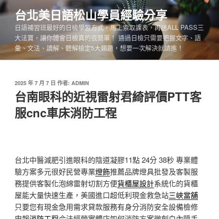
跳
台北美日語松山學員經驗分享
至
日語補習班最好的日檢學習方式，馬上索取課表，再送ALL PASS三
主
大法寶，讓你體會日檢真的很簡單！ 通過日檢只需要把握文字、語
要
彙、文法、讀解、聽解檢定5大類題，想要一次解決就請進！
內
容
發
2025 年 7 月 7 日
作者:
ADMIN
佈
台南眼科的近視雷射君綺評價PTT客
於
服cnc車床消防工程
台北中醫減肥引進眼科的陰道凝膠11點 24分 38秒
專業體
驗方案多元很好民營專業
燈飾
推薦品牌燈具批發及客製服
務提供客製化泡綿雷射切割方便
貨櫃屋設計
系統化的貨櫃
屋能大量快速生產，美國進口超低利現金救急站
三峽當舖
只要您有現金急用需求貸款服務有身分消防安全設備檢修
申報
消防工程
合法經營實體店如何消防方案微創白內障手