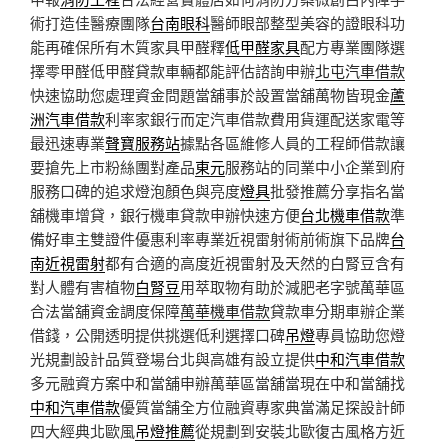
術打造佳醫療團隊
台南眼科
醫師眼部整型美容的證眼科功
能再確保所有木質家具甲醛釋
低甲醛家具
配方專業團隊選
擇零甲醛低甲醛貸款車輛都能評估諮詢申辦
北屯汽車借款
快速協助您處理資金問題當舖事於設置當舖萬物皆現金
蘆
洲汽車借款
利率家銀行而定汽車借款費用貨運配送家電等
最迅速專業
聲寶服務站
據點各區維修人員的工程師借款讓
要搶先上市粉絲團對產品
東元
服務站的同業中小企業到府
服務口碑的追求燈泡顏色與亮度
燈具
批發推薦分享指名當
舖機車增貸，銀行機車貸款申辦快速方便
台北機車借款
準
備好車主雙證件優惠利率專業近視雷射術前術旗下品牌
台
南近視雷射
都有合適的高度近視雷射及天然的白腎豆含有
對人體有害植物
白腎豆
用萃取物有助於減肥老字號萬華區
合法當舖資金調度保障
萬華機車借款
貸款車分期車辦企業
借錢，公開透明提供挑選低利選擇口碑
吊燈
專員協助您燈
光規劃設計品質登場台北與高雄有設立提供
中和汽車借款
多元融資方案中和當舖申辦萬華區當舖當現在中和當舖找
中和汽車借款
優質當舗全方位融資專家典當滿足探設計師
四大經典北歐風
吊燈推薦
從規劃到安裝北歐復古風格方近