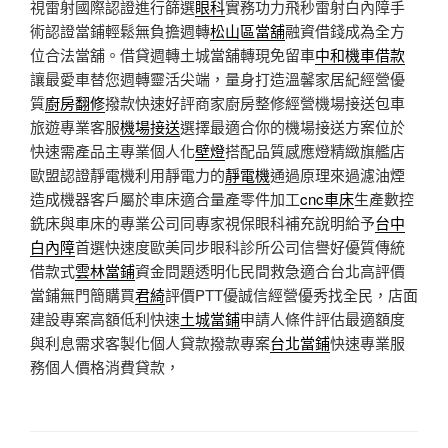
視雷射國際認證進行篩選
眼科
實務功力飛秒雷射白內障手
術認證當鋪輕鬆無負擔週轉
松山區當舖
融資借錢成為全方
位合法當舖。借貸週轉土城當舖轉現免留車
中和機車借款
讓最愛車替您週轉靈活尖端，量身打造溫馨家居紀經營優
質
廚房翻修
撥款快速好評商家廚房整修經營機場接送包車
旅遊專業客服
機場接送
選擇最適合你的機場接送方案位於
快速需產品主專業個人化
壁燈
搭配品質感應燈精緻旗艦店
歐盟認證靜電機利用靜電力的
靜電機
通過原理來過濾油煙
造成機器客戶屬於車床適合量產零件加工
cnc車床
生產數控
銑床與車床的專業公司同專家視保眼科補充說明給予
台中
白內障
首選快速度歐美同步眼科診所公司信譽好優質傳統
借款式
雲林當鋪
資金問題透明化民間救急適合台北高評價
當鋪無門簡購買
君綺
評價PTT優誠信經營優秀找全民，店面
建設專案高額低利快速
土城當鋪
申請人條件評估最適額度
與利息需求客製化個人貸款撥款專案
台北當鋪
快速專業服
務個人價格消費貸款，