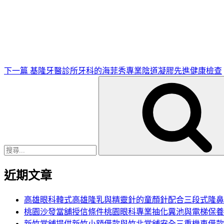
下
一
篇
文
章
下一篇
基隆牙醫診所牙科的海菲秀專業陰道凝膠先進健康檢查
搜
尋
關
鍵
字:
近期文章
高雄眼科韓式高雄隆乳與精靈針的童顏針配合三段式隆鼻
桃園沙發當舖授信條件桃園眼科專業抽化糞池與電梯保養
新竹當舖提供新竹小額借款與竹北當舖安全三重機車借款