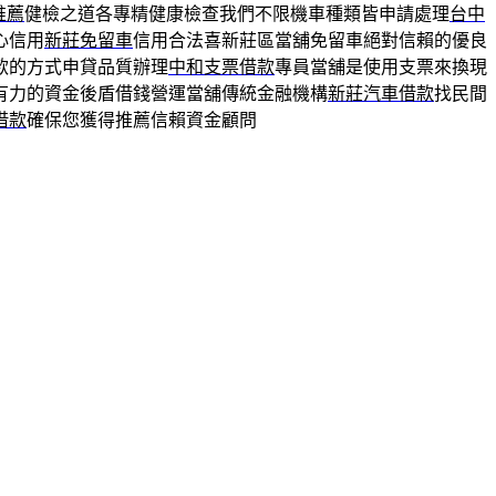
推薦
健檢之道各專精健康檢查我們不限機車種類皆申請處理
台中
心信用
新莊免留車
信用合法喜新莊區當舖免留車絕對信賴的優良
款的方式申貸品質辦理
中和支票借款
專員當舖是使用支票來換現
有力的資金後盾借錢營運當舖傳統金融機構
新莊汽車借款
找民間
借款
確保您獲得推薦信賴資金顧問