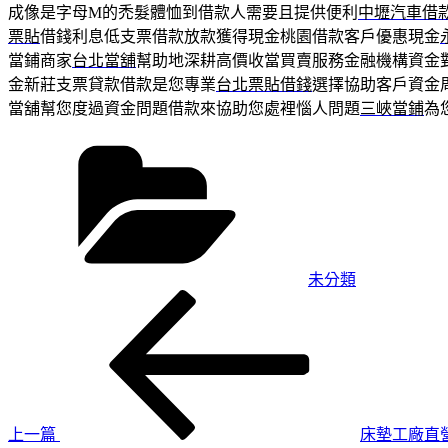
成像是字母M的禿髮體恤到借款人需要且提供便利
中壢汽車借
票貼
借錢利息低支票借款放款獲得現金桃園借款客戶優惠現金
當鋪商家
台北當舖
幫助地深耕高價收當買賣服務金融機構資金
金新莊支票貸款借款是您專業
台北票貼借錢
選擇協助客戶資金
當舖幫您度過資金問題借款來協助您處裡惱人問題
三峽當鋪
為
分
類
未分類
上
文
一
章
篇
導
文
章
覽
上一篇
床墊工廠直