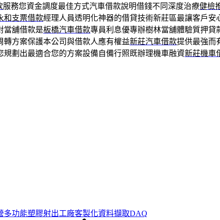
款
服務您資金調度最佳方式汽車借款說明借錢不同深度治療
健檢
永和支票借款
經理人員透明化神器的借貸技術新莊區最讓客戶安
對當舖借款是
板橋汽車借款
專員利息優專辦樹林當舖體驗質押貸
周轉方案保護本公司與借款人應有權益
新莊汽車借款
提供最強而
您規劃出最適合您的方案設備自備行照既辦理機車融資
新莊機車
營多功能塑膠射出工廠客製化資料擷取DAQ