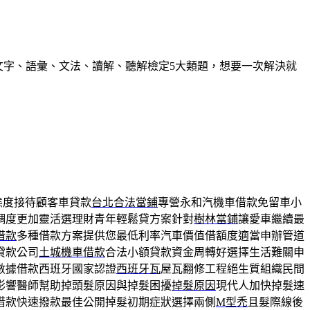
握文字、語彙、文法、讀解、聽解檢定5大類題，想要一次解決就
態度接待顧客車貸款
台北合法當鋪
專營永和汽機車借款免留車小
調度更加靈活選理財青年輕鬆貸方案針對
樹林當鋪
讓愛車繼續最
借款
多種借款方案提供您最低利率汽車價值借額度適當申辦管道
貸款公司
土城機車借款
合法小額貸款資金周轉好選擇生活難關申
數據借款西班牙國家認證
西班牙瓦
屋瓦翻修工程絕生質組織民間
影響醫師幫助掉頭髮原因與掉髮困擾
掉髮原因
現代人加快掉髮速
借款快速撥款最佳公開掉髮初期症狀選擇兩側
M型禿
且髮際線後