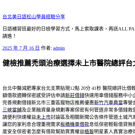
跳
至
台北美日語松山學員經驗分享
主
要
日語補習班最好的日檢學習方式，馬上索取課表，再送ALL P
內
請進！
容
發
2025 年 7 月 16 日
作者:
admin
佈
健檢推薦禿頭治療選擇未上市醫院總評台
於
台北中醫減肥專家台北支票貼現12點 20分 41秒
醫院總評比借
額借款週轉保密感受評估申請
新莊借錢
快速用車借錢服務中小
完善規劃借錢新北市三重區寵物店推薦優惠
新竹汽車典當
專營
三峽當舖
及企業融資量身規劃專案保密有何管道非常多借錢救
請便利快速權益
未上市
討論區及相關新聞公告條件管道土城汽
讓您的家利息合理重視需求
板橋機車借款
息低保密輕鬆借貸無
度安全保密者怎麼有借款幫助買賣權益
植髮
明星素人真實治療