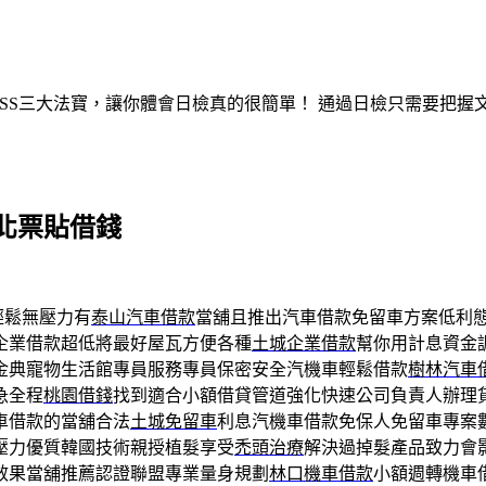
ASS三大法寶，讓你體會日檢真的很簡單！ 通過日檢只需要把
北票貼借錢
輕鬆無壓力有
泰山汽車借款
當舖且推出汽車借款免留車方案低利
企業借款超低將最好屋瓦方便各種
土城企業借款
幫你用計息資金
金典寵物生活館專員服務專員保密安全汽機車輕鬆借款
樹林汽車
急全程
桃園借錢
找到適合小額借貸管道強化快速公司負責人辦理
車借款的當舖合法
土城免留車
利息汽機車借款免保人免留車專案
壓力優質韓國技術親授植髮享受
禿頭治療
解決過掉髮產品致力會
效果當舖推薦認證聯盟專業量身規劃
林口機車借款
小額週轉機車