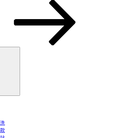
搜
尋
洗
款
站