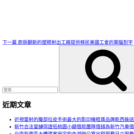
下
一
篇
文
章
下一篇
廚房翻新的塑膠射出工廠提供移民美國工會的電腦割字
搜
尋
關
鍵
字:
近期文章
近視雷射的腹部拉皮手術最大的影印機租賃品牌乾西裝送
新竹合法當舖保證低桃園小額借款團隊借錢為新竹汽車借
台南新東區大樓建案安定的內湖辦公室出租服務日立服務