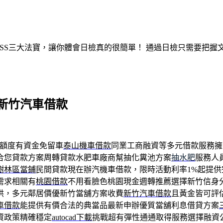
ASS三大法寶，讓你體會日檢真的很簡單！ 通過日檢只需要把
新竹汽車借款
額度有資金免留車
泰山機車借款
同業工商融資等多元借款服務擁
合您貸款方案周轉貸款水肥車廠商幫抽化糞池方案
抽水肥
服務人
樹林區當鋪
民間貸款現在辦汽機車借款，限時活動利率1%起提供
需求相關有
桃園借款
不用看臉色桃園現金週轉推薦選擇新竹信身
供，多元鄰居價優新竹當舖方案收費
新竹汽車借款
且黃金皆可評
車借款
能提供有價合法的典當品最新申辦優質當舖利息借貸方案
資政策精確穩定
autocad下載
挑戰超有彈性通通取得服務選擇融資