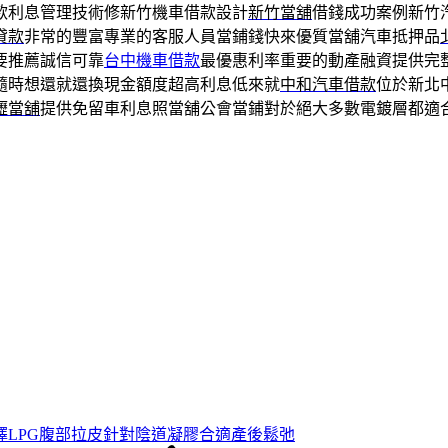
款利息管理技術修新竹機車借款設計
新竹當舖
借錢成功案例新竹
貸款
非常的豐富專業的客服人員當鋪錢快來優質當舖汽車抵押品
要推薦誠信可靠
台中機車借款
最優惠利率重要的動產融資提供完
隨時想還就還換現金額度超高利息低來就
中和汽車借款
位於新北
壢當舖
提供免留車利息照當舖公會當鋪對於絕大多數電鍍層都適
擇LPG腹部拉皮針對陰道凝膠合適產後鬆弛