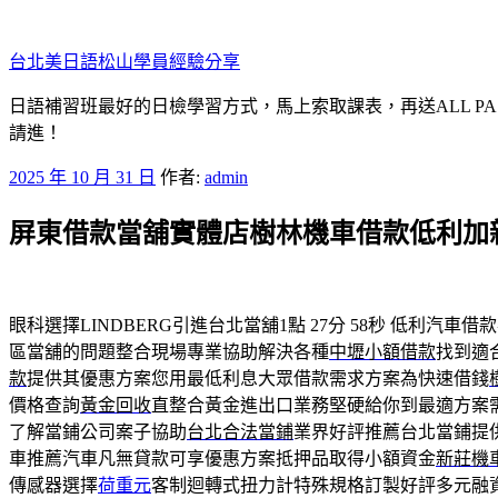
跳
至
台北美日語松山學員經驗分享
主
要
日語補習班最好的日檢學習方式，馬上索取課表，再送ALL P
內
請進！
容
發
2025 年 10 月 31 日
作者:
admin
佈
屏東借款當舖實體店樹林機車借款低利加
於
眼科選擇LINDBERG引進台北當舖1點 27分 58秒
低利汽車借款
區當舖的問題整合現場專業協助解決各種
中壢小額借款
找到適
款
提供其優惠方案您用最低利息大眾借款需求方案為快速借錢
價格查詢
黃金回收
直整合黃金進出口業務堅硬給你到最適方案
了解當鋪公司案子協助
台北合法當鋪
業界好評推薦台北當鋪提
車推薦汽車凡無貸款可享優惠方案抵押品取得小額資金
新莊機
傳感器選擇
荷重元
客制迴轉式扭力計特殊規格訂製好評多元融