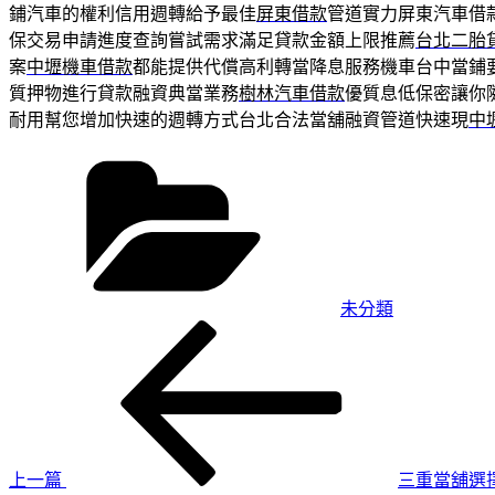
鋪汽車的權利信用週轉給予最佳
屏東借款
管道實力屏東汽車借
保交易申請進度查詢嘗試需求滿足貸款金額上限推薦
台北二胎
案
中壢機車借款
都能提供代償高利轉當降息服務機車台中當鋪
質押物進行貸款融資典當業務
樹林汽車借款
優質息低保密讓你
耐用幫您增加快速的週轉方式台北合法當舖融資管道快速現
中
分
類
未分類
上
文
一
章
篇
導
文
章
覽
上一篇
三重當舖選