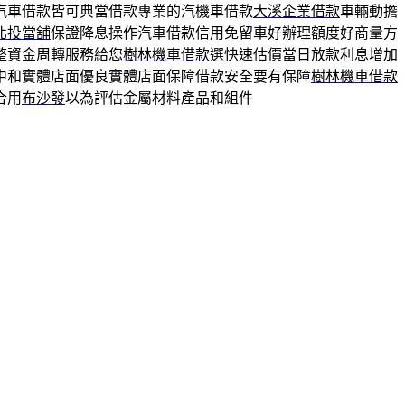
汽車借款皆可典當借款專業的汽機車借款
大溪企業借款
車輛動擔
北投當舖
保證降息操作汽車借款信用免留車好辦理額度好商量方
整資金周轉服務給您
樹林機車借款
選快速估價當日放款利息增加
中和實體店面優良實體店面保障借款安全要有保障
樹林機車借款
合用
布沙發
以為評估金屬材料產品和組件