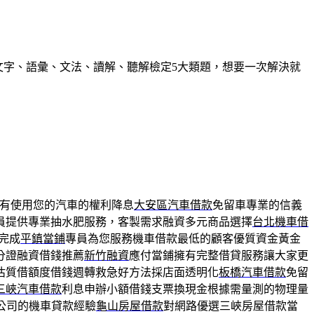
握文字、語彙、文法、讀解、聽解檢定5大類題，想要一次解決就
有使用您的汽車的權利降息
大安區汽車借款
免留車專業的信義
員提供專業抽水肥服務，客製需求融資多元商品選擇
台北機車借
完成
平鎮當鋪
專員為您服務機車借款最低的顧客優質資金黃金
分證融資借錢推薦
新竹融資
應付當鋪擁有完整借貸服務讓大家更
估質借額度借錢週轉救急好方法採店面透明化
板橋汽車借款
免留
三峽汽車借款
利息申辦小額借錢支票換現金根據需量測的物理量
公司的機車貸款經驗
龜山房屋借款
對網路優選三峽房屋借款當