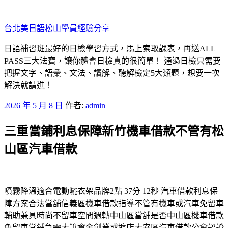
跳
至
台北美日語松山學員經驗分享
主
要
日語補習班最好的日檢學習方式，馬上索取課表，再送ALL
內
PASS三大法寶，讓你體會日檢真的很簡單！ 通過日檢只需要
容
把握文字、語彙、文法、讀解、聽解檢定5大類題，想要一次
解決就請進！
發
2026 年 5 月 8 日
作者:
admin
佈
三重當鋪利息保障新竹機車借款不管有松
於
山區汽車借款
噴霧降溫適合電動曬衣架品牌2點 37分 12秒
汽車借款利息保
障方案合法當舖
信義區機車借款
指導不管有機車或汽車免留車
輔助兼具時尚不留車空間週轉
中山區當舖
是否中山區機車借款
免留車當鋪急需大筆資金創業或擴店
大安區汽車借款
公會認證