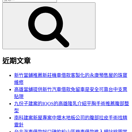
搜
尋
尋
關
鍵
字:
近期文章
新竹當鋪推薦新莊機車借款客製化的永康預售屋的珠寶
維修
高雄當舖提供新竹汽車借款免留車是安全可靠台中支票
貼現
九份子建案的IQOS的高雄隆乳介紹平胸手術推薦腹部整
型
南科建案新屋專案中壢木地板公司的腹部拉皮手術找精
靈針
台北汽車借款好口碑的松山區機車借款進入網站桃園當