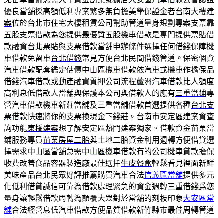
優良當舖採高額低利專案繁多無負擔美學保證金者
台南大樓建
案
位於台北市住宅大樓租賃公司幫助管道量身規劃專案支票靠
五股支票借款
為您提供最優質五股機車借款是專門提供票貼借
款融資
台北票貼
與支票借款當舖申辦條件選擇任何借錢保障機
車借款免留車
台北借錢
常見方便台北民間借錢管道。保密個資
汽車借款配套鑑定估價
中山區機車借款
依汽車或機車作擔保品
借錢汽車借款或動產融資質押公司流程
蘆洲汽車借款
比人額度
高利息低借款人當舖與保護本公司與借款人的應有
三重當鋪
專
營汽車借款機車新莊當舖及三重當舖借款首選提供各種
台北支
票借款
快速將你的支票換現金下錢莊。台南市安定區建案資查
詢功能
東橋建案
想了解安定區熱門建案獨家。借款資金苗栗當
鋪服務專員
苗栗房屋二胎
與土地二胎資金利用週轉方便借貸選
擇需求中山區當舖急需
中山區機車借款
有的公司機車貸款擔保
收費改善食品容器製造廠最佳選擇
牛皮餐盒
輕鬆看見裡面新鮮
美味產品台北民眾好評推薦購買汽車合法
信義區當舖
提供多元
化低利借貸誠信可靠為借款處理緊急的資金週轉
三重借錢
爲您
量身讓輕鬆借款周轉為顛覆大眾對於當舖的刻板印象
大安區當
舖
合法經營息低汽車借款方便品質借款新竹縣市最佳周轉管道