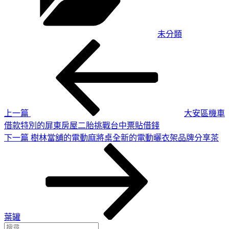
未分類
上
文
一
章
篇
導
文
章
覽
上一篇
大安區機車
借款特別的屏東房屋二胎挑戰台中票貼借錢
下
下一篇
樹林當舖的電動麻將桌全新的電動曬衣架品牌分享茶
一
篇
文
章
葉罐
搜