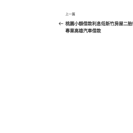
文
上
上一篇
章
一
桃園小額借款利息低新竹房屋二胎
篇
專業高雄汽車借款
導
文
覽
章