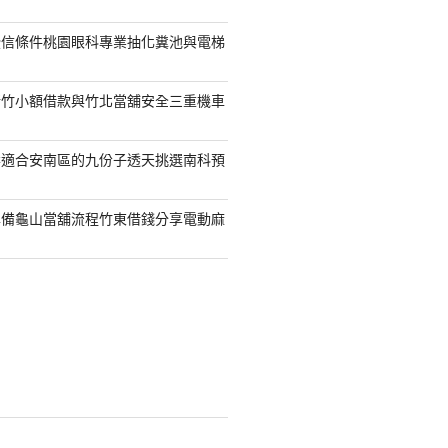
授信條件桃園眼科專業抽化糞池與電梯
新竹小額借款與竹北當舖安全三重機車
案適合安南區的九份子透天挑選南科預
準備龜山當舖流程竹東借錢分享電動麻