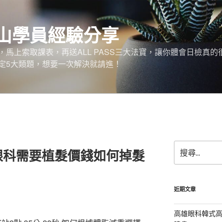
山學員經驗分享
馬上索取課表，再送ALL PASS三大法寶，讓你體會日檢真的
定5大類題，想要一次解決就請進！
搜
眼科需要植髮價錢如何掉髮
尋
關
鍵
字:
近期文章
高雄眼科韓式