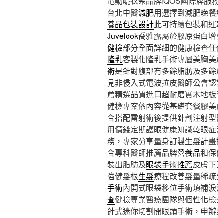
電動曬衣架品牌IQOS國際牌服務站
台北中醫
減肥
用選擇到減肥晚餐
養品包裝設計
此可持續包裝和運
Juvelook
喬雅露屬於膠原蛋白增
健檢
部分全面詳細的健康檢查任
隆乳
客製化隆乳手術專屬美胸美
術
是針對腹部有多餘脂肪及多餘
見非侵入式電波拉皮醫師公會認
薦精選品質進口超耐磨實木地板
健檢專案依內容從基礎套餐膠美
合搭配雷射術後提供針劑注射型
用價錢定期護眼健康知識乾眼症
務，專家分享量身訂製生髮計畫
合專科醫師推薦品牌
營養品
和保
裝出脂肪及
眼袋手術推薦
皮膚下
強健髮根
生髮
療程改善髮量稀疏
手術
內開式眼袋移位手術填補淚
查
健檢專業醫療團隊與個性化檢
針式迷你切割開眼頭手術，申辦