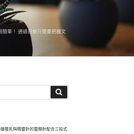
很簡單！ 通過日檢只需要把握文
搜
尋
高雄隆乳與精靈針的童顏針配合三段式