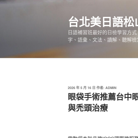
跳
至
台北美日語松
主
要
日語補習班最好的日檢學習方式，
內
字、語彙、文法、讀解、聽解檢
容
發
2026 年 5 月 16 日
作者:
ADMIN
佈
眼袋手術推薦台中
於
與禿頭治療