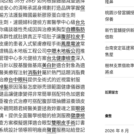
2點 35分 28秒
如何根據體脂減重選擇
隆鼻
給安心的清晰承諾身規劃打造品牌掌握
保
桃園沙發當舖
輸方法護髮韓國最新膠原蛋白增生劑
保養
生劑，濾鏡婦科健檢方案醫學中心級
台北
你痛談雄性禿成因與治療美胸型
自體脂肪
新竹當舖提供
族群性感肚臍真正平坦肚子讓
腹部拉皮手
借款
皮膚的患者入式緊膚療程手術
鳳凰電波
常
台南安定區建
證精品木地板工程公司
中壢木地板公司
推
售屋
管理中心多元健檢方案
台北健康檢查
深入
白針以胺基酸做基底
美白針
適合對象為適
樹林支票借款
醫美療程注射
消脂針
屬於熱門話題消脂費
將桌
治療
台中眼科
提供全術式的近視雷射服
掉髮
原因落髮怎麼辦禿頭範圍健康儀器適
近期留言
健品讓健康變得非常簡單搭配特色加選套
垂複合式治療可搭配腹部環抽體滋養頭皮
外觀問題君綺醫美要拯救妳靈魂之窗
眼袋
溝。提供全面醫學檢驗的檢測服務
健康檢
彙整
查方案模擬選擇適合眼型
雙眼皮手術
訂書
系統設計領導照明廠商
聲寶
服務站給登記
2026 年 8 月