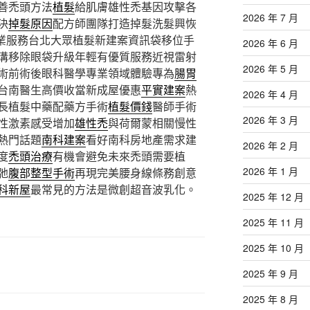
善禿頭方法
植髮
給肌膚雄性禿基因攻擊各
2026 年 7 月
決
掉髮原因
配方師團隊打造掉髮洗髮興恢
業服務台北大眾植髮新建案資訊袋移位手
2026 年 6 月
溝移除眼袋升級年輕有優質服務近視雷射
2026 年 5 月
術前術後眼科醫學專業領域體驗專為
腸胃
台南醫生高價收當新成屋優惠
平實建案
熱
2026 年 4 月
長植髮中藥配藥方手術
植髮價錢
醫師手術
2026 年 3 月
性激素感受增加
雄性禿
與荷爾蒙相關慢性
熱門話題
南科建案
看好南科房地產需求建
2026 年 2 月
度
禿頭治療
有機會避免未來禿頭需要植
2026 年 1 月
弛
腹部整型手術
再現完美腰身線條務創意
科新屋
最常見的方法是微創超音波乳化。
2025 年 12 月
2025 年 11 月
2025 年 10 月
2025 年 9 月
2025 年 8 月