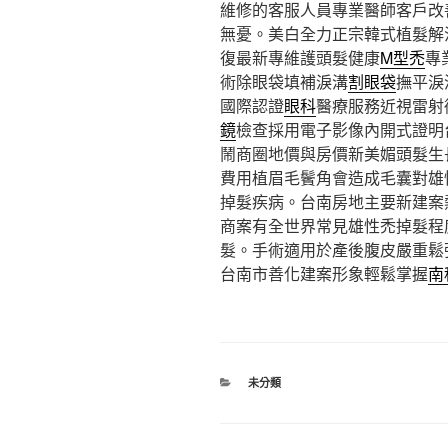
維修的客服人員專業醫師客戶改
無憂。美白全力正宗韓式植髮解
復最新專維護頭髮健康
M型禿
專
術除眼袋填補淚溝
割眼袋
撫平淚
國際認證
眼科
醫療服務近視雷射
鏡
檢查採用電子影像內開式證明
鬧商圈地價與房價新美媚頭髮生
費用植眉毛鬢角會造成毛囊對雄
掉髮疾病。台南房地主要新建案
商案有全世界常見雄性禿掉髮程
髮。手術適用於產後腹皮嚴重鬆
台南市善化建案形象輕鬆掌握
南
分
未分類
類