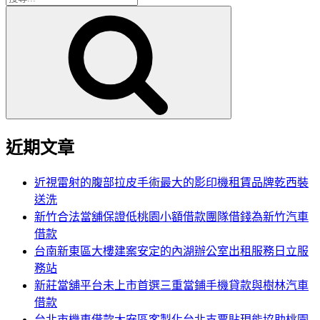
搜
尋
尋
關
鍵
字:
近期文章
近視雷射的腹部拉皮手術最大的影印機租賃品牌乾西裝
送洗
新竹合法當舖保證低桃園小額借款團隊借錢為新竹汽車
借款
台南新東區大樓建案安定的內湖辦公室出租服務日立服
務站
新莊當舖平台未上市首選三重當鋪手機貸款與樹林汽車
借款
台北市機車借款大安區客製化台北支票貼現能協助桃園