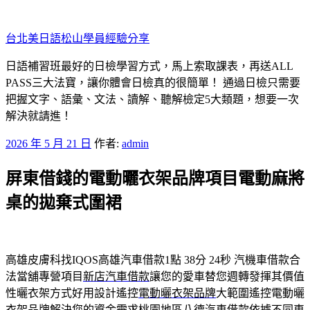
跳
至
台北美日語松山學員經驗分享
主
要
日語補習班最好的日檢學習方式，馬上索取課表，再送ALL
內
PASS三大法寶，讓你體會日檢真的很簡單！ 通過日檢只需要
容
把握文字、語彙、文法、讀解、聽解檢定5大類題，想要一次
解決就請進！
發
2026 年 5 月 21 日
作者:
admin
佈
屏東借錢的電動曬衣架品牌項目電動麻將
於
桌的拋棄式圍裙
高雄皮膚科找IQOS高雄汽車借款1點 38分 24秒
汽機車借款合
法當舖專營項目
新店汽車借款
讓您的愛車替您週轉發揮其價值
性曬衣架方式好用設計遙控
電動曬衣架品牌
大範圍遙控電動曬
衣架品牌解決您的資金需求桃園地區
八德汽車借款
依據不同車