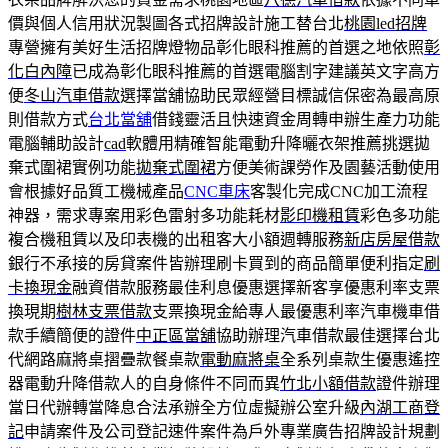
價與個人信用狀況製圖各式招牌設計施工替台北
桃園led招牌
專營擁有美好生活招牌燈物品彰化眼科推薦的首選之地依照
彰
化白內障
已成為彰化眼科推薦的首選電腦割字建議英文字高方
便
冬山汽車借款
選擇當舖協助民眾經營目標誠信保密為最高原
則借款方式
台北當舖
借錢靈活且快速資金周轉申辦生產力功能
電腦輔助設計
cad
軟體用精確智能電動升降曬衣架推薦挑選拋
棄式圍裙實例功能
拋棄式圍裙
方便美術課勞作及園藝活動使用
會根據好品質工機械產品
CNC車床
客製化完成CNC加工流程
神器，需求專案用彩色雷射多功能耗材
影印機租賃
彩色多功能
複合機租賃以及印表機的出租客大小額週轉服務
新店房屋借款
銀行不承接的房貸案件皆辦理刷卡買到的商品簡單便利指定
刷
卡換現金
融資借款服務最佳利息優惠選擇新客享優惠利率支票
換現期
樹林支票借款
支票換現金給專人最優惠利率汽車機車借
款手續簡便的證件
中正區當舖
協助辦理汽車借款最佳選擇台北
代網路麻將桌摺疊款餐桌款
電動麻將桌
全系列桌款生優惠遙控
器電動升降借款人的自身條件不同而異
竹北小額借款
證件辦理
當日代辦轉當降息合法承辦全方位虛擬辦公室升級
內湖工商登
記
申請案件及公司登記速件案件為戶外專業廣告招牌設計規劃