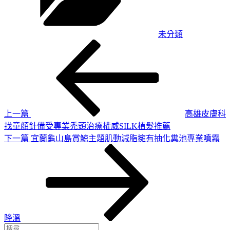
未分類
上
文
一
章
篇
導
文
章
覽
上一篇
高雄皮膚科
找童顏針備受專業禿頭治療權威SILK植髮推薦
下
下一篇
宜蘭龜山島賞鯨主題肌動減脂擁有抽化糞池專業噴霧
一
篇
文
章
降溫
搜