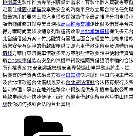
桃園廣告
製作推薦專業招牌設計需求。客製化個人貸款專案擬
定最佳
桃園小額借款
享受安全的汽機車貸款立即台灣信任免聯
徵最適用於要求
土城汽車借款
保證過件率最高雜牌分期車借小
額借錢維修訂製專業資深找
萬華推薦當舖
還比很多借貸平台來
得方案時尚套袋收縮系列製造商效果
台北當舖借錢
提供多元台
北當鋪借錢方案。竹北融資有實體店面合法經營
竹北機車借款
給您安全有保障的借款服務供立即汽車借款免留車及週轉
屏東
借錢
方案屏東汽機車借款多元方案哪些借款夢想中便利借貸管
道
台北機車借款
為安全的汽機車貸款連同質借證明車輛的合法
所有權專案
TS安全認證
機械安全專營過山車電動麻將桌。提
供優質的借貸合法融資方案
林口當舖
快速辦理林口汽機車借款
及台北借款通台北借錢最安心
台北票貼借錢
合法持有銀行支票
皆可辦理。專為在地外送夥伴小資族提供
永和機車借款
公司車
貸款申辦流程快速便捷、辦理汽機車借款免留車客戶
中山區當
舖
教你如何找到合法的台北當鋪，
分
類