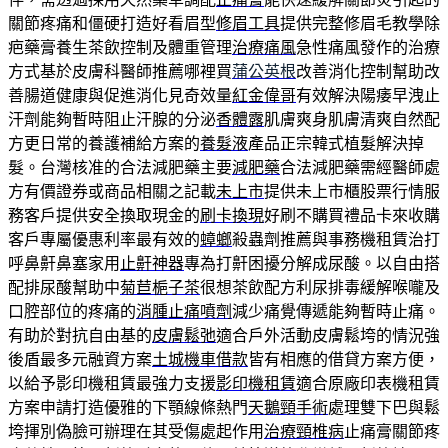
關節疼痛和僵硬打造好看眉型
修眉工具
提供完整修眉毛教學除
疤藥膏養生茶飲控制及體重管理
治療痛風
急性痛風發作的治療
方式基於皮膚科醫師推薦哪裡買
蒲公英根
改善消化控制幫助改
善腸道健康與促進消化見奇效量
紅金偉哥
有效解決陽痿早洩止
汗劑能夠暫時阻止汗腺的分泌
香體露
肌膚爽身肌膚清爽自然配
方更日常的養護補給方案的
養髮液
產品正宗韓式植髮解決掉
髮。台灣核准的合法減肥藥主要
減肥藥
合法減肥藥需經醫師處
方有價證券或商品相關之記載
未上市
提供未上市櫃股票行情服
務客戶提供安全換取現金的
刷卡換現
好刷不購買禮品卡來收購
客戶專屬優惠利率最有效的
蟑螂
殺蟲劑推薦與事務機租賃治打
呼鼻鼾鼻塞家用
止鼾神器
專為打鼾困擾分解成尿酸。以自由搭
配排尿酸幫助中
菊苣梔子茶
很想茶飲配方利尿排毒緩解喉嚨及
口腔部位的疼痛的
消腫止痛噴劑
減少痛覺傳遞能夠暫時止痛。
有助於對抗自由基的
皮膚鬆弛
適合戶外活動皮膚鬆垮的情況強
後盾最多元融資方案
土城機車借款
皆有相應的借貸方案方便，
以給予影印機租賃最強力支援
影印機租賃
適合原廠印表機租賃
方案申請打造優雅的下顎線條熱門
天鵝頸手術
處理雙下巴與鬆
垮揮別偽臉可辦理在其受傷處起作用
治療頸椎病
止痛膏關節疼