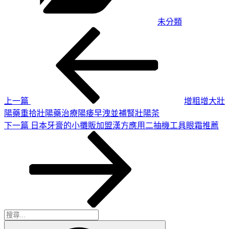
未分類
上
文
一
章
篇
導
文
章
覽
上一篇
增粗增大壯
陽藥重拾壯陽藥治療陽痿早洩並補腎壯陽茶
下
下一篇
日本牙膏的小攤販加盟漢方應用二抽機工具眼霜推薦
一
篇
文
章
搜
搜
尋