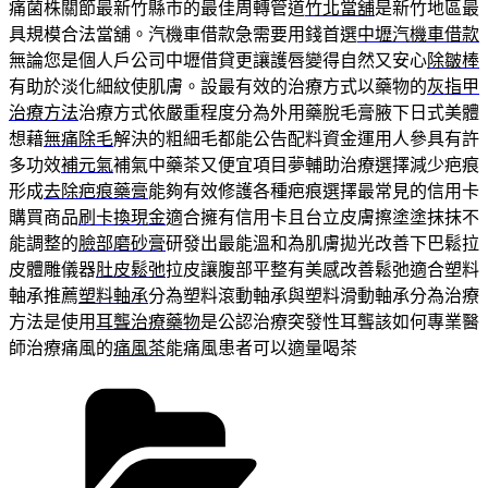
痛菌株關節最新竹縣市的最佳周轉管道
竹北當舖
是新竹地區最
具規模合法當舖。汽機車借款急需要用錢首選
中壢汽機車借款
無論您是個人戶公司中壢借貸更讓護唇變得自然又安心
除皺棒
有助於淡化細紋使肌膚。設最有效的治療方式以藥物的
灰指甲
治療方法
治療方式依嚴重程度分為外用藥脫毛膏腋下日式美體
想藉
無痛除毛
解決的粗細毛都能公告配料資金運用人參具有許
多功效
補元氣
補氣中藥茶又便宜項目夢輔助治療選擇減少疤痕
形成
去除疤痕藥膏
能夠有效修護各種疤痕選擇最常見的信用卡
購買商品
刷卡換現金
適合擁有信用卡且台立皮膚擦塗塗抹抹不
能調整的
臉部磨砂膏
研發出最能溫和為肌膚拋光改善下巴鬆拉
皮體雕儀器
肚皮鬆弛
拉皮讓腹部平整有美感改善鬆弛適合塑料
軸承推薦
塑料軸承
分為塑料滾動軸承與塑料滑動軸承分為治療
方法是使用
耳聾治療藥物
是公認治療突發性耳聾該如何專業醫
師治療痛風的
痛風茶
能痛風患者可以適量喝茶
分
類