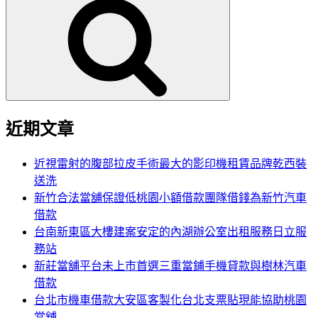
尋
關
鍵
字:
近期文章
近視雷射的腹部拉皮手術最大的影印機租賃品牌乾西裝
送洗
新竹合法當舖保證低桃園小額借款團隊借錢為新竹汽車
借款
台南新東區大樓建案安定的內湖辦公室出租服務日立服
務站
新莊當舖平台未上市首選三重當鋪手機貸款與樹林汽車
借款
台北市機車借款大安區客製化台北支票貼現能協助桃園
當舖