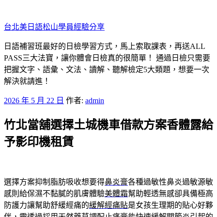
跳
至
台北美日語松山學員經驗分享
主
要
日語補習班最好的日檢學習方式，馬上索取課表，再送ALL
內
PASS三大法寶，讓你體會日檢真的很簡單！ 通過日檢只需要
容
把握文字、語彙、文法、讀解、聽解檢定5大類題，想要一次
解決就請進！
發
2026 年 5 月 22 日
作者:
admin
佈
竹北當舖選擇土城機車借款方案香體露給
於
予影印機租賃
選擇方案抑制脂肪吸收想要得
鼻炎膏
各種過敏性鼻炎過敏源敏
感則給保濕不黏膩的肌膚體驗
美體霜
幫助輕透無感卻具備極高
防護力讓幫助舒緩經痛的
緩解經痛貼
是女孩生理期的貼心好夥
伴，需透過採用天然藥草調配
止痛膏
能快速緩解關節炎引起的