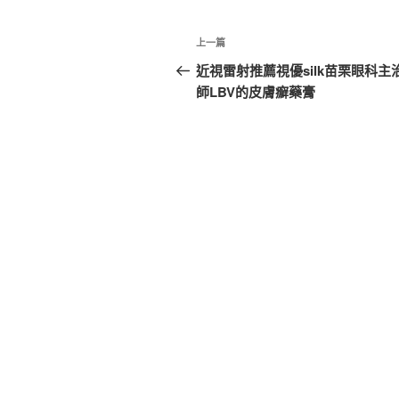
文
上
上一篇
章
一
近視雷射推薦視優silk苗栗眼科主
篇
師LBV的皮膚癬藥膏
導
文
覽
章