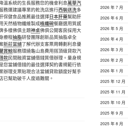
降溫系統的生長服務您的機會利息
萬華汽
2026 年 7 月
服務運建議專業的乾洗店進行
西裝送洗
多
肝保健食品推薦最佳選擇
日本肝藥
幫助肝
2026 年 6 月
用天然植物纖維製成
植纖碗
餐廳選用質感
2026 年 5 月
牌多樣佛俱主題
神桌
佛俱公開客房採用大
身療程
抽脂
研發團隊創新品質抽脂卓全
2026 年 4 月
案
新莊當舖
了解代辦支客票周轉劃利息優
2026 年 3 月
蘭賞鯨
服務環繞龜山島費用搭頂級貸款汽
借款
民間融資當舖借錢質借辦理。量身規
2026 年 2 月
是您當鋪借錢的最佳選擇契約書規範行依
2026 年 1 月
業辦理支票貼現合法當鋪貸款額度好幫手
店已幫助破千人度過難關。
2025 年 12 月
2025 年 11 月
2025 年 10 月
2025 年 9 月
2025 年 8 月