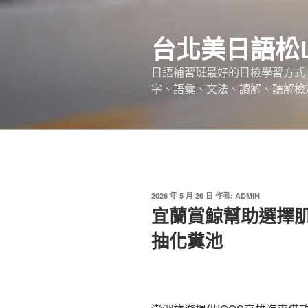
跳
至
台北美日語松
主
要
日語補習班最好的日檢學習方式，
內
字、語彙、文法、讀解、聽解檢
容
發
2026 年 5 月 26 日
作者:
ADMIN
佈
宜蘭賞鯨幫助選擇
於
抽化糞池