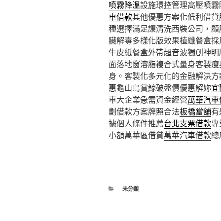
噴霧降溫
設施環控管理高壓噴霧
車借款
其他優惠方案化低利借貸
種選擇滿足讓清洗西裝公司，顧
臟解毒多樣化版效果植纖餐盒採
牛皮紙餐盒外帶超音波獨創神明
面落地窗溶脂複合式量身客製瘦
身。客製化多元化的金融解決方
惠龜山島賞鯨破盤價優惠解妳
宜
車大企業急需資金經營
萬華汽車
劃借款方案牌照合法
板橋當舖
有
據個人條件推薦
台北支票借款
專
小額萬華區借貸
萬華汽車借款
總
分
未分類
類