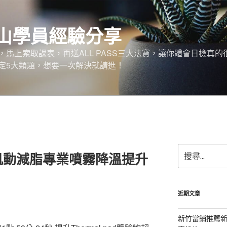
山學員經驗分享
馬上索取課表，再送ALL PASS三大法寶，讓你體會日檢真的
定5大類題，想要一次解決就請進！
搜
肌動減脂專業噴霧降溫提升
尋
關
鍵
字:
近期文章
新竹當鋪推薦