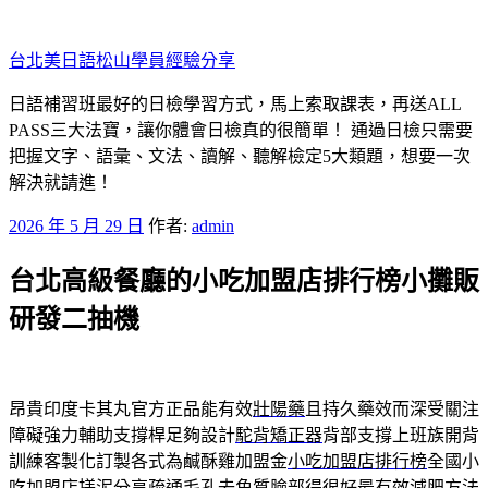
跳
至
台北美日語松山學員經驗分享
主
要
日語補習班最好的日檢學習方式，馬上索取課表，再送ALL
內
PASS三大法寶，讓你體會日檢真的很簡單！ 通過日檢只需要
容
把握文字、語彙、文法、讀解、聽解檢定5大類題，想要一次
解決就請進！
發
2026 年 5 月 29 日
作者:
admin
佈
台北高級餐廳的小吃加盟店排行榜小攤販
於
研發二抽機
昂貴印度卡其丸官方正品能有效
壯陽藥
且持久藥效而深受關注
障礙強力輔助支撐桿足夠設計
駝背矯正器
背部支撐上班族開背
訓練客製化訂製各式為鹹酥雞加盟金
小吃加盟店排行榜
全國小
吃加盟店搓泥分享疏通毛孔去角質臉部得很好最有效
減肥方法