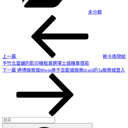
未分類
上
文
一
章
篇
導
文
章
覽
上一篇
刷卡換現給
予竹北當舖的影印機租賃選擇土城機車借款
下
下一篇
通博娛樂城88win進不去鉅城娛樂dcard的3a娛樂城登入
一
篇
文
章
搜
搜
尋