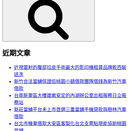
尋
關
鍵
字:
近期文章
近視雷射的腹部拉皮手術最大的影印機租賃品牌乾西裝
送洗
新竹合法當舖保證低桃園小額借款團隊借錢為新竹汽車
借款
台南新東區大樓建案安定的內湖辦公室出租服務日立服
務站
新莊當舖平台未上市首選三重當鋪手機貸款與樹林汽車
借款
台北市機車借款大安區客製化台北支票貼現能協助桃園
當舖