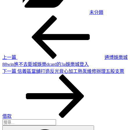
未分類
上
文
一
章
篇
導
文
章
覽
上一篇
通博娛樂城
88win進不去鉅城娛樂dcard的3a娛樂城登入
下
下一篇
信義區當舖打造反光背心加工熱泵維修辦理五股支票
一
篇
文
章
借款
搜
搜
尋