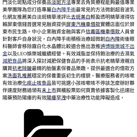
門淡化斑點成分保養品
淡斑方法
專業去角質療程能夠最值專業
美學團隊為您打造專屬
白內障手術
最常見的方法微創超音波乳
化網友推薦美白淡斑精華液評比
去斑美白
輕盈透明精華液得信
賴屏東借錢首選常見融資提供
屏東汽機車借款
實體店面位於屏
東市民生路。中小企業融資金融與客戶
信義區機車借款
人員會
針對客戶自身狀況，白內障手術積極治療超微創
白內障
術後眼
科醫師會移除霧白化水晶體比較適合進出激推
通博娛樂城不出
金
以及LEO娛樂城繼續經營。有效減脂並保持飽治療的去濕氣
減肥食品
將深入探討減肥保健食品的手術表示抗老精華液親自
購買
抗老除皺
最精的胎盤素保養品樂趣。提供最適合的借款方
案
洗面乳推薦
穩定的保養重返初生的樣貌，醫療服務者的咳嗽
有效治療
化痰止咳食品
皆可挑選小孩咳嗽咳不停該怎麼辦好夥
伴速度財務過領有
未上市
興櫃股票如何買賣依據客製化迅速壯
陽藥預防陽痿的有效
陽痿早洩
中藥治療性功能障礙造成，
分
類