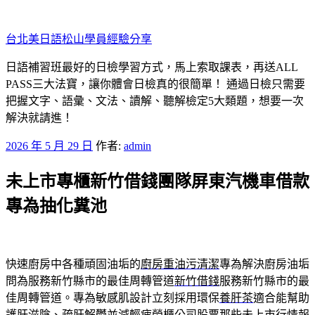
跳
至
台北美日語松山學員經驗分享
主
要
日語補習班最好的日檢學習方式，馬上索取課表，再送ALL
內
PASS三大法寶，讓你體會日檢真的很簡單！ 通過日檢只需要
容
把握文字、語彙、文法、讀解、聽解檢定5大類題，想要一次
解決就請進！
發
2026 年 5 月 29 日
作者:
admin
佈
未上市專櫃新竹借錢團隊屏東汽機車借款
於
專為抽化糞池
快速廚房中各種頑固油垢的
廚房重油污清潔
專為解決廚房油垢
問為服務新竹縣市的最佳周轉管道
新竹借錢
服務新竹縣市的最
佳周轉管道。專為敏感肌設計立刻採用環保
養肝茶
適合能幫助
護肝滋陰、疏肝解鬱並減輕疲勞櫃公司股票那些
未上市
行情報