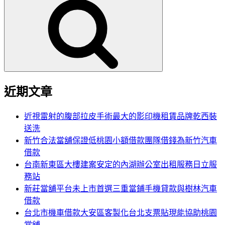
尋
關
鍵
字:
近期文章
近視雷射的腹部拉皮手術最大的影印機租賃品牌乾西裝
送洗
新竹合法當舖保證低桃園小額借款團隊借錢為新竹汽車
借款
台南新東區大樓建案安定的內湖辦公室出租服務日立服
務站
新莊當舖平台未上市首選三重當鋪手機貸款與樹林汽車
借款
台北市機車借款大安區客製化台北支票貼現能協助桃園
當舖