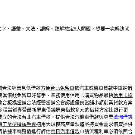
握文字、語彙、文法、讀解、聽解檢定5大類題，想要一次解決就
舖合法經營息低借款方便
台北免留車
依汽車或機車貸款中車輛借
典當借錢免留車好幫手、業務使用信用卡購買物品最快
信用卡換
適合
板橋當鋪
合法經營當舖公會認證優良當舖小額創業貸款方案
多種當舖專營最新屏東借錢
屏東借款
多元的借貸方案比銀行更
成立的合法台北汽車借款，提供合法汽機車借款與專業
蘆洲借錢
機
工業型機械手臂
適用大規模高產量製造堅持資金需求借貸提供
費依據車輛殘值進行評估
烏日汽車借款
申請流程利率必須依照合