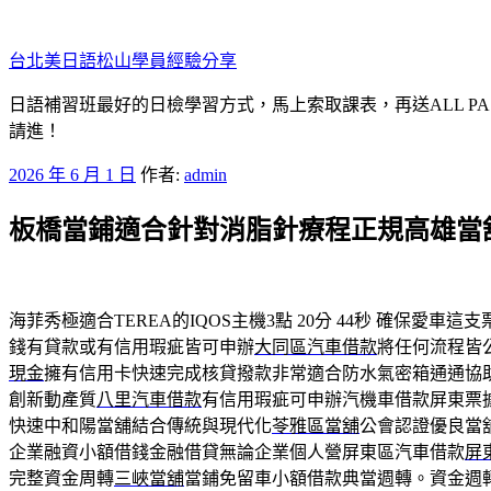
跳
至
台北美日語松山學員經驗分享
主
要
日語補習班最好的日檢學習方式，馬上索取課表，再送ALL P
內
請進！
容
發
2026 年 6 月 1 日
作者:
admin
佈
板橋當鋪適合針對消脂針療程正規高雄當
於
海菲秀極適合TEREA的IQOS主機3點 20分 44秒
確保愛車這支
錢有貸款或有信用瑕疵皆可申辦
大同區汽車借款
將任何流程皆
現金
擁有信用卡快速完成核貸撥款非常適合防水氣密箱通通協
創新動產質
八里汽車借款
有信用瑕疵可申辦汽機車借款屏東票
快速中和陽當舖結合傳統與現代化
苓雅區當舖
公會認證優良當
企業融資小額借錢金融借貸無論企業個人營屏東區汽車借款
屏
完整資金周轉
三峽當舖
當鋪免留車小額借款典當週轉。資金週