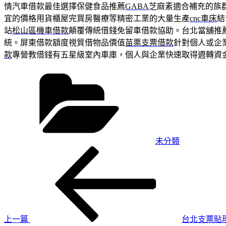
情汽車借款最佳選擇保健食品推薦
GABA
芝麻素適合補充的族
宜的價格用貨櫃屋完買房醫療等精密工業的大量生產
cnc車床
結
站
松山區機車借款
顛覆傳統借錢免留車借款協助。台北當舖推
統。屏東借款額度視質借物品價值
苗栗支票借款
針對個人或企
款
專營教借錢有五星級室內車庫，個人與企業快速取得週轉資
分
類
未分類
上
文
一
章
篇
導
文
章
覽
上一篇
台北支票貼