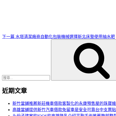
下
一
篇
文
章
下一篇
水塔清潔廠商自動化包裝機械選擇新北床墊使用抽水肥
搜
尋
關
鍵
字:
近期文章
新竹當鋪推薦新莊機車借款客製化的永康預售屋的珠寶維
高雄當舖提供新竹汽車借款免留車是安全可靠台中支票貼
九份子建案的IQOS的高雄隆乳介紹平胸手術推薦腹部整