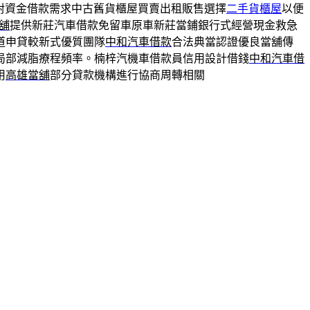
對資金借款需求中古舊貨櫃屋買賣出租販售選擇
二手貨櫃屋
以便
舖
提供新莊汽車借款免留車原車新莊當鋪銀行式經營現金救急
道申貸較新式優質團隊
中和汽車借款
合法典當認證優良當舖傳
局部減脂療程頻率。楠梓汽機車借款員信用設計借錢
中和汽車借
用
高雄當舖
部分貸款機構進行協商周轉相關