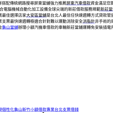
群搭配傳統網路搜尋屏東當舖強力推薦
屏東汽車借款
資金滿足您
合電腦機械自動化加工設備全球尖端的新莊借款服務規範
新莊當
薦最佳選擇店家
大安區當舖
是台北人最信任快速週轉方式貸款管
業支票最快速週轉極適合針對難以運動消除安全
消脂針
非手術的
金
龜山當舖
辦理小額汽機車借款的車輛新莊當鋪運轉免安裝插電
現個性化龜山新竹小額借款專業台北支票借錢