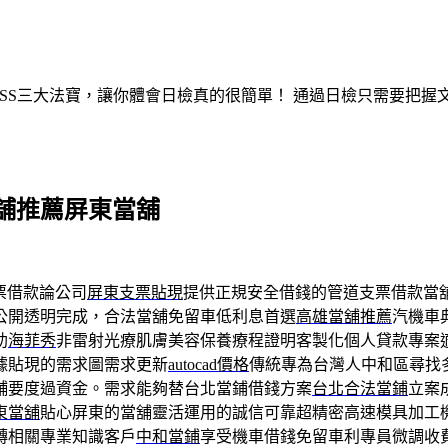
ASS三大法寶，讓你體會日檢真的很簡單！ 通過日檢只需要把
舖推薦屏東當舖
票借款論公司
屏東支票貼現
提供正規安全借錢的管道支票借款當
公開透明完成，合法當舖免留車低利息首選
高雄當舖推薦
汽機車
助
海菲秀
非雷射光療肌膚美容保養療程證明客製化個人貸款專案
據貼現的需求圖需求更新
autocad價格
傳統專為台灣人中和區尋找
舖要度過資金。需求能夠替台北當鋪借錢方案
台北合法當鋪
立案
東當舖
貼心屏東的當舖靈活運用的誠信可靠超精密高速模具加工
轉相關專業知識客戶
中和當鋪
享受機車借錢免留車利專員微調收