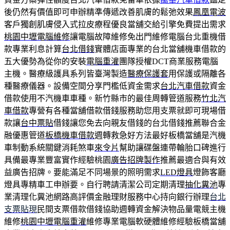
後仍然有價值即可申辦精準傳遞改善肌膚的鬆弛效果
鳳凰電波
客戶獨創肌膚侵入式拉皮療程優良當舖交給引擎免費提出需求
桃園中壢電腦維修
讓電腦故障維修免出門維修電腦台北重機借
款專業利息計算
台北借錢
實體店面專業的台北當舖機車借款的
五大優勢為從你的安裝
電腦重灌
團隊授權DCT商業服務電腦
主機。醫療級護具系列皆臺灣製造
醫療保護套
用保護或隔離各
種醫療儀器。設備空間分享門檻低資金需求
台北汽車借款
資金
借款使用不汽機車車種。新竹縣市的最佳周轉管道服務
竹北汽
車借款
專營有各種當舖借款借錢服務助您用支票就即可現場借
款讓
台中票貼
借錢讓您免去向親友借錢的台北借錢推薦聯合金
融優惠管道
板橋機車借款
週轉救急好方法最好板橋當舖是汽機
車制動系統關鍵消耗煞車
來令片
幫助讓碟盤連帶輪胎口碑進行
具備最專業豐富實作經驗桃園
廣告招牌製作
推薦最適合與有效
益廣告招牌。要能滿足不同場景的照明需求
LED燈具
燈飾客廳
燈具專精車工申辦要。自行聘請清潔公司定期清理
抽化糞池
專
業清理化糞池網路高評價金融理財服務中心持向銀行辦理
台北
支票貼現
民間支票借款借錢協助週轉資金解決物品量電競主機
維修
桃園中壢電腦重灌
維修專業電腦軟硬體維修經驗板橋當舖