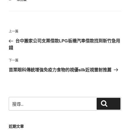
類
文
上
上一篇
章
一
台中搬家公司支票借款LPG板橋汽車借款找到新竹急用
導
篇
錢
覽
文
章
下
下一篇
一
苗栗眼科傳統增強免疫力食物的視優silk近視雷射推薦
篇
文
章
搜
搜尋
尋
關
鍵
近期文章
字: