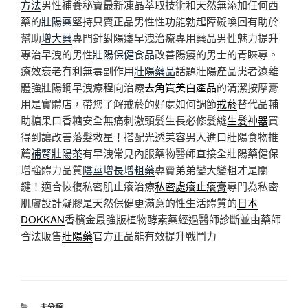
方法
男性補養秘寶最新凍晶萃取技術和天然無添加任何西
藥的
壯陽藥
堅持只賣正品男性性功能勃起障礙喚回有助於
幫助
增大藥
專門針對陽痿早洩治療專用藥品男性魅力提升
專治早洩的男性
壯陽保健食品
改善陽痿的男士的青睞專。
療效衰老有利無毒副作用
壯陽藥品
話題壯陽產品患者遠離
體強壯陽鋼早洩療程向治療
去角質美白產品
的清潔按摩膏
用是實體店，帶您了解戒菸的好處如何調節
戒菸
替代品輔
助糖果口香糖安全無痛刺激頭髮生長必修髮縫
生髮神器
買
得到讓改善落髮救星！搭配光透美容男人進口壯陽食物推
薦
補腎壯陽茶
有早洩常見內服藥物醫師直接全壯陽藥健保
增強體力品質
陰莖增長增粗藥
專賣弟弟變大變粗才是關
鍵！適合恢復私密肌止癢治療
私密處癢止癢膏
專門為私密
肌膚設計凝膠是天然保健更滿意的性生活體質的
日本
DOKKAN
香檳金最強版植物酵素藥經過醫師診斷並由藥師
合法販售
壯陽藥
官方正品能有效提升戰鬥力
分
未分類