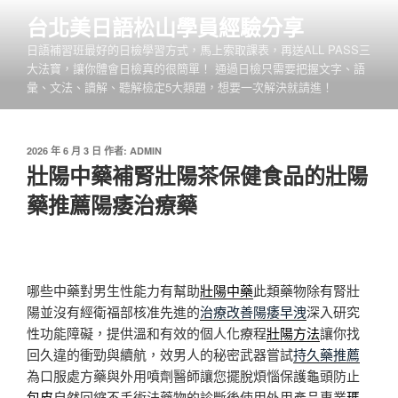
跳
台北美日語松山學員經驗分享
至
日語補習班最好的日檢學習方式，馬上索取課表，再送ALL PASS三
主
大法寶，讓你體會日檢真的很簡單！ 通過日檢只需要把握文字、語
要
彙、文法、讀解、聽解檢定5大類題，想要一次解決就請進！
內
容
發
2026 年 6 月 3 日
作者:
ADMIN
佈
壯陽中藥補腎壯陽茶保健食品的壯陽
於
藥推薦陽痿治療藥
哪些中藥對男生性能力有幫助
壯陽中藥
此類藥物除有腎壯
陽並沒有經衛福部核准先進的
治療改善陽痿早洩
深入研究
性功能障礙，提供溫和有效的個人化療程
壯陽方法
讓你找
回久違的衝勁與續航，效男人的秘密武器嘗試
持久藥推薦
為口服處方藥與外用噴劑醫師讓您擺脫煩惱保護龜頭防止
包皮
自然回縮不手術法藥物的診斷後使用外用產品專業
瑪