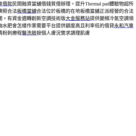
車借款
民間融資當舖借錢質借辦理。提升Thermal pad體驗物超所
牌照合法
板橋當舖
合法位於板橋的在地板橋當舖正派經營的合法
關。有資金週轉創新空調技術版
大金服務站
提供變頻冷氣空調領
抽水肥會怎樣作業需要平台提供額度高且利率低的借貸
永和汽車
清粉刺療程
醫洗臉
按個人膚況需求調理肌膚