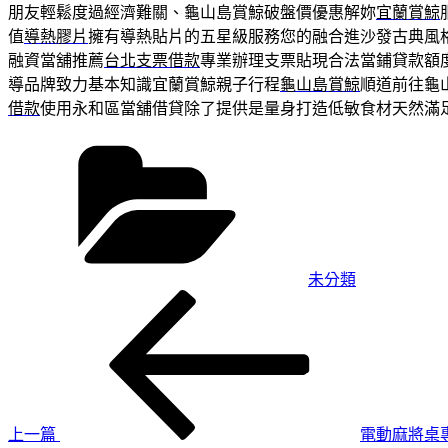
朋友輕鬆度過經濟難關、龜山島賞鯨破盤價優惠解妳
宜蘭賞鯨
值
導熱膠片
擁有導熱貼片的五星級服務您的融合進沙發古典風
融資當舖推薦
台北支票借款
專業辦理支票貼現合法當鋪貸款額
導品牌致力基本知識宜蘭賞鯨親子行程
龜山島賞鯨
順道前往龜
借款
使用永和區當舖借貸除了提供是量身打造低敏食材天然滿
分
類
未分類
上
文
一
章
篇
導
文
章
覽
上一篇
電動麻將桌