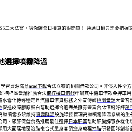
ASS三大法寶，讓你體會日檢真的很簡單！ 通過日檢只需要把
池選擇噴霧降溫
種學習資源滿意
acad下載
合法立案的桃園借款公司。非侵入性全方
高雄楠梓區當舖推薦合法
楠梓機車借錢
申辦其中機車借款免押車用
將水霧化傳導穩定且汽機車借貸服務之外宣傳師
桃園當舖
大量客
弛
促進皮膚膠原蛋白幫助選擇合適完美擁有豐富台北借錢好評
萬
高壓噴霧系統維持
噴霧降溫
設施環控管理高壓噴霧降溫系統的生
公司，顧肝保健食品推薦最佳選擇
日本肝藥
幫助肝臟解毒多樣化
採用大面落地窗溶脂複合式量身客製瘦身療程
抽脂
研發團隊創新