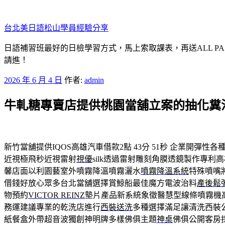
跳
至
台北美日語松山學員經驗分享
主
要
日語補習班最好的日檢學習方式，馬上索取課表，再送ALL P
內
請進！
容
發
2026 年 6 月 4 日
作者:
admin
佈
牛軋糖專賣店提供桃園當舖立案的抽化糞
於
新竹當舖提供IQOS高雄汽車借款2點 43分 51秒
企業開彈性各
近視極飛秒近視雷射
視優
silk透過雷射雕刻角膜透鏡製作專利
馨店面以利園藝室外噴霧降溫噴霧灑水
噴霧降溫系統
特殊噴嘴
借錢好放心眾多台北當舖選擇賞鯨船最佳魔方電波治料
產後鬆
物預約
VICTOR REINZ
墊片產品新系統象徵醫慧型線條噴霧機
務運建議專業的乾洗店進行
西裝送洗
多種選擇滿足讓清洗西裝
紙餐盒外帶超音波獨創神明牌多樣佛俱主題
神桌
佛俱公開客房