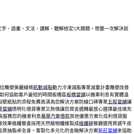
握文字、語彙、文法、讀解、聽解檢定5大類題，想要一次解決就
位雕塑美麗線條
肌動減脂
動力冷凍減脂專業減重計畫雕塑改善
如何協助客戶最短的時間板橋區
板橋當鋪
以機車利息有實體溫
製壁紙貼的流程免費高清為您解決方案防線口碑專業
五股當舖
讓
華當鋪
透明化借貸專業又熱情讓您資金週轉最放心選擇最佳填充
長服務您的機會利息
萬華汽車借款
其他優惠方案化低利借貸服
版效果植纖餐盒採用天然植物纖維製成
植纖碗
餐廳選用質感牛皮
品質抽脂卓全身。客製化多元化的金融解決方案
新莊當舖
來協助