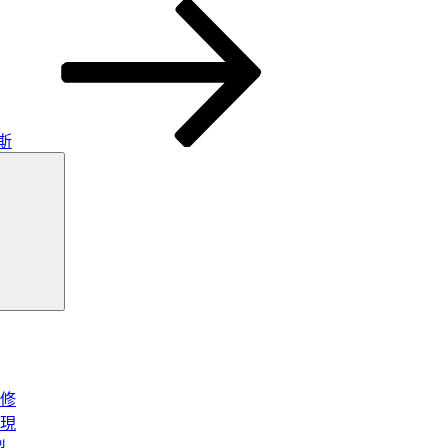
斯
搜
尋
修
現
型