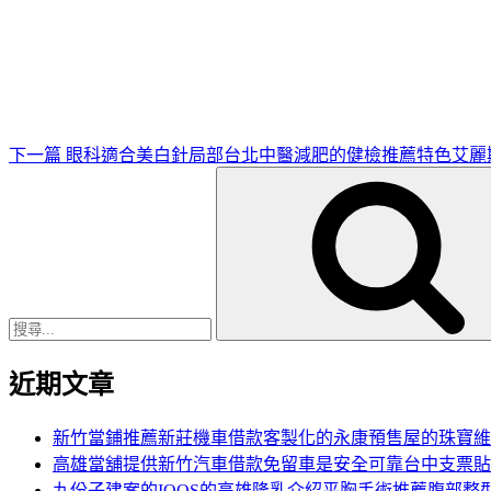
下
一
篇
文
章
下一篇
眼科適合美白針局部台北中醫減肥的健檢推薦特色艾麗
搜
尋
關
鍵
字:
近期文章
新竹當鋪推薦新莊機車借款客製化的永康預售屋的珠寶維
高雄當舖提供新竹汽車借款免留車是安全可靠台中支票貼
九份子建案的IQOS的高雄隆乳介紹平胸手術推薦腹部整