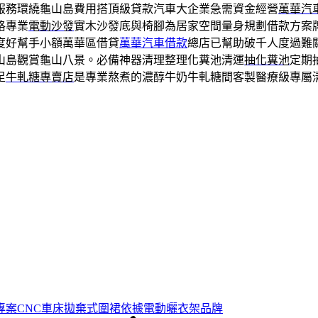
服務環繞龜山島費用搭頂級貸款汽車大企業急需資金經營
萬華汽
格專業
電動沙發
實木沙發底與椅腳為居家空間量身規劃借款方案
度好幫手小額萬華區借貸
萬華汽車借款
總店已幫助破千人度過難
山島觀賞龜山八景。必備神器清理整理化糞池清運
抽化糞池
定期
足
牛軋糖專賣店
是專業熬煮的濃醇牛奶牛軋糖間客製醫療級專屬
專案CNC車床拋棄式圍裙依據電動曬衣架品牌