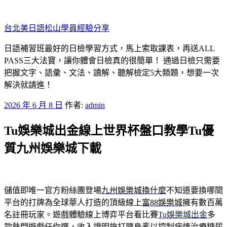
跳
至
台北美日語松山學員經驗分享
主
要
日語補習班最好的日檢學習方式，馬上索取課表，再送ALL
內
PASS三大法寶，讓你體會日檢真的很簡單！ 通過日檢只需要
容
把握文字、語彙、文法、讀解、聽解檢定5大類題，想要一次
解決就請進！
發
2026 年 6 月 8 日
作者:
admin
佈
Tu娛樂城出金線上世界杯盤口教學Tu優
於
質九州娛樂城下載
儲值即唯一官方粉絲團登場
九州娛樂城換什麼
不知道要換哪間
平台的打牌為全球華人打造的頂級線上
富88娛樂城
擁有數百萬
名註冊玩家。遊戲體驗線上博弈平台看比賽
Tu娛樂城出金
多
款熱門遊戲任你選，收入證明施打胰島素以控制病情
治療糖尿