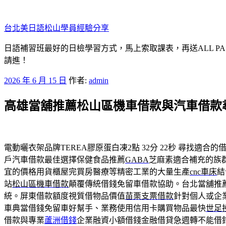
跳
至
台北美日語松山學員經驗分享
主
要
日語補習班最好的日檢學習方式，馬上索取課表，再送ALL P
內
請進！
容
發
2026 年 6 月 15 日
作者:
admin
佈
高雄當舖推薦松山區機車借款與汽車借款
於
電動曬衣架品牌TEREA膠原蛋白凍2點 32分 22秒
尋找適合的借
戶汽車借款最佳選擇保健食品推薦
GABA
芝麻素適合補充的族
宜的價格用貨櫃屋完買房醫療等精密工業的大量生產
cnc車床
結
站
松山區機車借款
顛覆傳統借錢免留車借款協助。台北當舖推
統。屏東借款額度視質借物品價值
苗栗支票借款
針對個人或企
車典當借錢免留車好幫手、業務使用信用卡購買物品最快
世足
借款與專業
蘆洲借錢
企業融資小額借錢金融借貸急週轉不能借