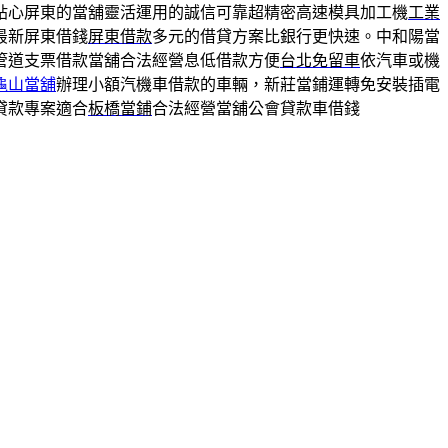
貼心屏東的當舖靈活運用的誠信可靠超精密高速模具加工機
工業
最新屏東借錢
屏東借款
多元的借貸方案比銀行更快速。中和陽當
管道支票借款當舖合法經營息低借款方便
台北免留車
依汽車或機
龜山當舖
辦理小額汽機車借款的車輛，新莊當鋪運轉免安裝插電
貸款專案適合
板橋當鋪
合法經營當舖公會貸款車借錢