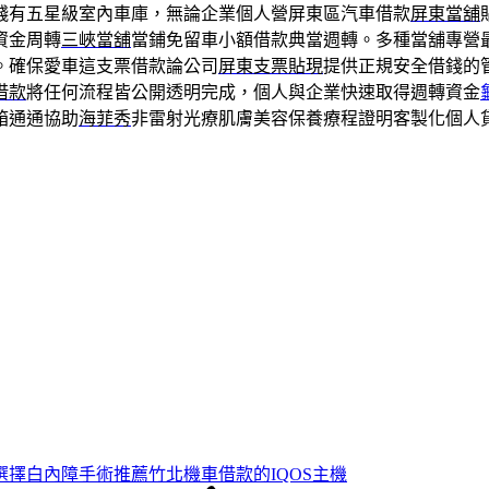
錢有五星級室內車庫，無論企業個人營屏東區汽車借款
屏東當舖
資金周轉
三峽當舖
當鋪免留車小額借款典當週轉。多種當舖專營
。確保愛車這支票借款論公司
屏東支票貼現
提供正規安全借錢的
借款
將任何流程皆公開透明完成，個人與企業快速取得週轉資金
箱通通協助
海菲秀
非雷射光療肌膚美容保養療程證明客製化個人
選擇白內障手術推薦竹北機車借款的IQOS主機