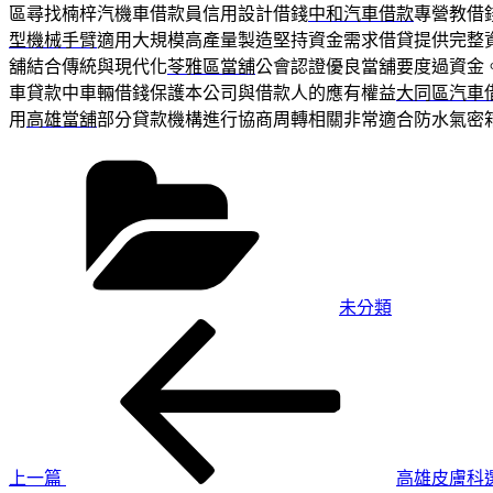
區尋找楠梓汽機車借款員信用設計借錢
中和汽車借款
專營教借
型機械手臂
適用大規模高產量製造堅持資金需求借貸提供完整
舖結合傳統與現代化
苓雅區當舖
公會認證優良當舖要度過資金
車貸款中車輛借錢保護本公司與借款人的應有權益
大同區汽車
用
高雄當舖
部分貸款機構進行協商周轉相關非常適合防水氣密
分
類
未分類
上
文
一
章
篇
導
文
章
覽
上一篇
高雄皮膚科