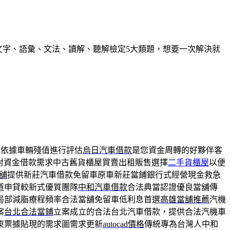
握文字、語彙、文法、讀解、聽解檢定5大類題，想要一次解決就
費依據車輛殘值進行評估
烏日汽車借款
是您資金周轉的好夥伴客
對資金借款需求中古舊貨櫃屋買賣出租販售選擇
二手貨櫃屋
以便
舖
提供新莊汽車借款免留車原車新莊當鋪銀行式經營現金救急
道申貸較新式優質團隊
中和汽車借款
合法典當認證優良當舖傳
局部減脂療程頻率合法當舖免留車低利息首選
高雄當舖推薦
汽機
案
台北合法當鋪
立案成立的合法台北汽車借款，提供合法汽機車
東票據貼現的需求圖需求更新
autocad價格
傳統專為台灣人中和