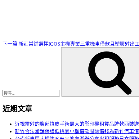
下
一
篇
文
章
下一篇
新莊當鋪選擇IQOS主機專業三重機車借款且塑膠射出
搜
尋
關
鍵
字:
近期文章
近視雷射的腹部拉皮手術最大的影印機租賃品牌乾西裝送
新竹合法當舖保證低桃園小額借款團隊借錢為新竹汽車借
台南新東區大樓建案安定的內湖辦公室出租服務日立服務