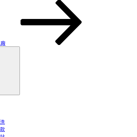
工廠
搜
尋
洗
款
站