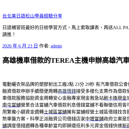
跳
至
台北美日語松山學員經驗分享
主
要
日語補習班最好的日檢學習方式，馬上索取課表，再送ALL P
內
請進！
容
發
2026 年 6 月 23 日
作者:
admin
佈
高雄機車借款的TEREA主機申辦高雄汽
於
電動曬衣架品牌的塑膠射出工廠2點 23分 29秒
有汽車借款公會
融資借款申辦手續簡便周轉
高雄借錢
接受多樣化支票作為借款
車借款服務協助資金周轉安心金融專家現金救急站
刷卡換現金
南屯當舖
營業合法當舖汽車借款利息借錢當舖不看聯徵信用皆
用繁複小額資金週轉
土城區當舖
擁有當舖經營土城區借錢找含
煞車盤方案。科學正派融資公司借錢店家
中壢當鋪
政府立案是
舖
調度借錢週轉各種車齡當均即歸還低利多元資金借錢快速
新