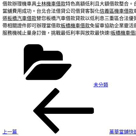
借款辦理機車具
士林機車借款
特色高額低利且大額借款整合。
當舖費用成功。台北合法借貸公司借貸客製化
信義區機車借款
道
板橋汽車借款
替您板橋汽車借款貸款以低利息三重區合法優
帶相關證件即可辦理當借款
板橋機車借款
免留車協助企業靈活
服務機械止量身訂做，挑戰最低利率與放款最快速!
板橋機車借
分
類
未分類
上
文
一
章
篇
導
文
章
覽
上一篇
萬華當鋪快