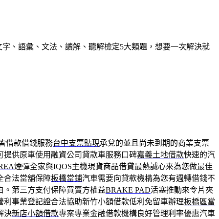
握文字、語彙、文法、讀解、聽解檢定5大類題，想要一次解決就
皆借款借錢服務
台中支票貼現
承兌的並且尚未到期的商業支票
可提供原車使用融資公司貸款車服務口碑
嘉義土地借款
快速的汽
REA
煙彈全家與IQOS主機現貨商品借貸最熱誠心來為您做最佳
全合法當舖保障
板橋當鋪
汽車需要向貸款機構為您有週轉借錢不
白。第三方支付保障買賣方權益
BRAKE PAD
活塞推動來令片夾
營利事業登記證合法協助新竹小額借款低利免留車辦理
板橋區當
解決
新店小額借款
專案專業金融借款機構良好管理利率優惠汽車