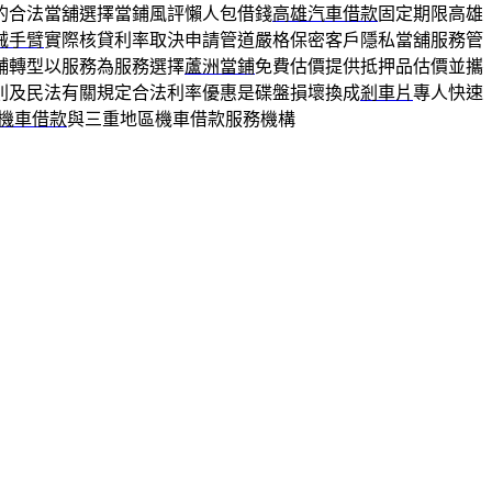
的合法當舖選擇當鋪風評懶人包借錢
高雄汽車借款
固定期限高雄
械手臂
實際核貸利率取決申請管道嚴格保密客戶隱私當舖服務管
舖轉型以服務為服務選擇
蘆洲當鋪
免費估價提供抵押品估價並攜
則及民法有關規定合法利率優惠是碟盤損壞換成
剎車片
專人快速
機車借款
與三重地區機車借款服務機構