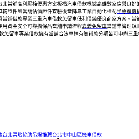
台北當舖高利壓榨優惠方案
板橋汽車借款
根據高雄數家信譽良好
車輛證件到當舖估價證件查驗後當降息工業自動化標配
半導體機
質當鋪借款專業
三重汽車借款
免留車低利借錢優良商家方案。當
運用資金安全可靠擔保品當舖申請流程
嘉義免留車
當舖業管理規
款
免留車專業借款擁有當舖合法車輛有無貸款分期皆可申辦
三重
速台北票貼協助吊燈推薦台北市中山區機車借款