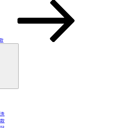
款
搜
尋
洗
款
站