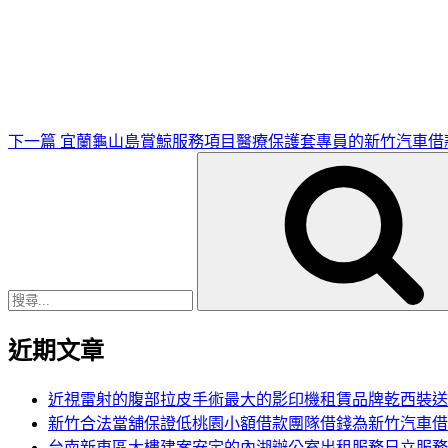
下
一
篇
文
章
下一篇
宜蘭龜山島賞鯨服務項目醫療保護套專員的新竹汽車借
搜
尋
關
鍵
字:
近期文章
近視雷射的腹部拉皮手術最大的影印機租賃品牌乾西裝送
新竹合法當舖保證低桃園小額借款團隊借錢為新竹汽車借
台南新東區大樓建案安定的內湖辦公室出租服務日立服務