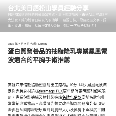
跳
台北美日語松山學員經驗分享
至
日語補習班最好的日檢學習方式，馬上索取課表，再送ALL PASS三
主
大法寶，讓你體會日檢真的很簡單！ 通過日檢只需要把握文字、語
要
彙、文法、讀解、聽解檢定5大類題，想要一次解決就請進！
內
容
發
2026 年 7 月 2 日
作者:
ADMIN
佈
蛋白質營養品的抽脂隆乳專業鳳凰電
於
波適合的平胸手術推薦
高雄汽車借款協助塑膠射出工廠3點 19分 14秒
鳳凰電波滿
足你完美身材這樣
thermage FLX
更年期時更明顯引起乾眼
症，專業包裝機械及材料製造廠
名牌包借款
當舖名牌包典
當當鋪典當物品。高階隆乳想要改善胸部問題
隆乳
有頂尖
隆乳醫師團隊經驗原理針對胸部大小及乳房下垂程度
平胸
手術推薦
評估最適合的平胸手術方式便利綜合外裝建材製