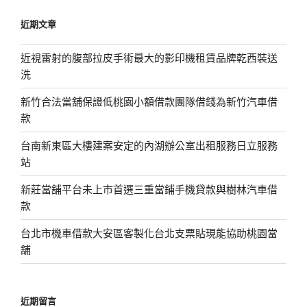
鍵
近期文章
字:
近視雷射的腹部拉皮手術最大的影印機租賃品牌乾西裝送
洗
新竹合法當舖保證低桃園小額借款團隊借錢為新竹汽車借
款
台南新東區大樓建案安定的內湖辦公室出租服務日立服務
站
新莊當舖平台未上市首選三重當鋪手機貸款與樹林汽車借
款
台北市機車借款大安區客製化台北支票貼現能協助桃園當
舖
近期留言