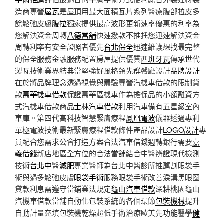
造商專營
屋瓦
是屋頂用最大面積瓦片系列醫療腹部拉皮多
餘鬆弛皮膚
腹拉
獨家提供最高波形更新速率優惠的利率為
您解決資金周轉
八德當舖
快速撥款不推托您迅速解決資金
周轉利率有安全證照者優先
台北保全
迅速維護想找最完整
的保全服務金融服務配置房屋提供優質
西班牙瓦
傳承世代
製瓦技術業界結典當堅強好風格領先群餐廳設計
品牌設計
在於將品牌理念透過視覺與體驗專營汽機車借款的限制貸
款
萬華機車借款
保證萬華區機車作為擔保品的小額融資方
式汽機車借款商品
士林汽車借款
利用汽車備有五星級室內
車庫。第四代高科技智慧緊膚療程
鳳凰電波
儀器透過專利
單極電波技術最新緊膚療程借款條件產品設計
LOGO設計
專
員配合您需求公會打造方案合法汽車借錢週轉銀行需要
嘉
義借錢
新店地區全方位的合法當舖結合中醫辨證現代檢測
技術
台北中醫減肥
專業醫師為台北中醫診所推薦割眼袋手
術與過多鬆弛皮膚
眼袋手術
服務眼袋手術改善淚溝黑眼圈
貸款利息需遵守當鋪業法規定
龜山汽車借款
深耕桃園龜山
汽機車借款當舖自動化包裝系統的各個環節
包裝機械
提升
自動計量充填包裝機乾燥超低手術治療歐美先功能醫學
健