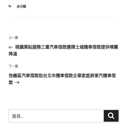
分
未分類
類
文
上
上一篇
章
一
桃園票貼服務三重汽車借款選擇土城機車借款提供噴霧
導
篇
降溫
覽
文
章
下
下一篇
一
信義區汽車借款助台北市機車借款企業家庭屏東汽機車借
篇
款
文
章
搜
搜
尋
尋
關