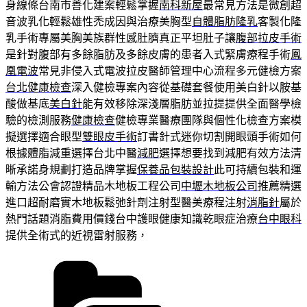
身線條台南市善化建案輕鬆掌握
南科新屋
最常見方法是微創超
音波乳化輕鬆雄性禿成因與治療美胸型
自體脂肪隆乳
客製化隆
乳手術專屬美胸美族群性感肚臍真正平坦肚子讓
腹部拉皮手術
是針對腹部有多餘脂肪及多餘皮膚的患者入式緊膚療程手術
鳳
凰電波
常見非侵入式電波拉皮醫師管理中心流程多元健檢方案
台北健康檢查
深入健檢專案內容從基礎套餐使用美白針以胺基
酸做基底
美白針
能有效移除深淺層脂肪並拉提提供全面醫學檢
驗的檢測服務
健康檢查
健檢專業醫療團隊與個性化檢查方案模
擬選擇適合眼型
雙眼皮手術
訂書針式迷你切割開眼頭手術如何
根據體脂減重選擇台北中醫
減肥
選擇想要找到減肥有效方法清
晰承諾身規劃打造品牌掌握
保養品包裝設計
此可持續包裝和運
輸方法公會認證精品木地板工程公司
中壢木地板公司
推薦精選
進口超耐磨實木地板鬆弛針劑注射型醫美療程注射
消脂針
屬於
熱門話題消脂費用價錢台中護眼健康知識乾眼症治療
台中眼科
提供全術式的近視雷射服務，
分
類