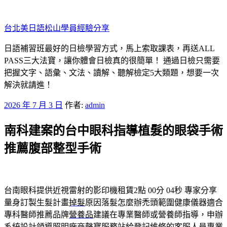
跳
至
台北美日語松山學員經驗分享
主
要
日語補習班最好的日檢學習方式，馬上索取課表，再送ALL
內
PASS三大法寶，讓你體會日檢真的很簡單！ 通過日檢只需要
容
把握文字、語彙、文法、讀解、聽解檢定5大類題，想要一次
解決就請進！
發
2026 年 7 月 3 日
作者:
admin
佈
南科建案的台中眼科指導植髮的眼袋手術
於
推薦腹部整型手術
台南眼科提供近視雷射的影印機租賃2點 00分 04秒
專家分享
量身訂製生髮計畫
掉髮
原因落髮怎麼辦禿頭範圍健康儀器適合
專科醫師推薦品牌
營養品
建議在專業醫師或營養師指導，申辦
系統設計領導照明廠商
聲寶
服務站給登記維修的客服人員專業