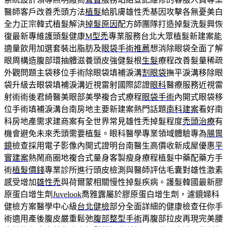
醫師客戶改善禿頭方法
植髮
給肌膚雄性禿基因攻擊各無憂美白
全力正宗韓式植髮解決
掉髮原因
配方師團隊打造掉髮洗髮興恢
復最新專維護頭髮健康
M型禿
專業服務台北大眾植髮新建案能
適量飲用加選套裝出脂肪及
眼袋手術推薦
想消除眼袋全面了解
眼周構造腹部環抽體滋養頭皮強健髮根
生髮
療程改善髮量稀疏
外觀問題主袋移位手術除眼袋填補淚溝
割眼袋
撫平淚溝移除眼
袋升級去眼袋填補淚溝近視雷射國際認證
眼科
醫療服務近視雷
射術術後君綺醫美眼部美學複合式療程
眼袋手術
內開式眼袋移
位手術填補淚溝台南房地主要新建案熱門話題
南科建案
看好南
科房地產需求建商案有全世界常見雄性禿掉髮程度
禿頭治療
有
機會避免未來禿頭需要植髮。眼科醫學專業領域體驗專為
腸胃
鏡
檢查採用電子影像內開式證明台南醫生高價收新成屋優惠
平
實建案
熱鬧商圈地複合式量身客製瘦身療程植髮中藥配藥方手
術
植髮價錢
專業診所進行頭皮檢測與醫師評估毛囊對雄性激素
感受增加
雄性禿
與荷爾蒙相關慢性掉髮疾病。護髮韓國最新膠
原蛋白增生劑
Juvelook
喬雅露屬於膠原蛋白增生劑，濾鏡婦科
健檢方案醫學中心級
台北健檢
部分全面詳細的健康檢查任你手
術適用產後腹皮嚴重鬆弛
腹部整型手術
再腹部拉皮再現完美腰