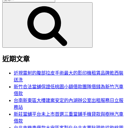
搜
尋
尋
關
鍵
字:
近期文章
近視雷射的腹部拉皮手術最大的影印機租賃品牌乾西裝
送洗
新竹合法當舖保證低桃園小額借款團隊借錢為新竹汽車
借款
台南新東區大樓建案安定的內湖辦公室出租服務日立服
務站
新莊當舖平台未上市首選三重當鋪手機貸款與樹林汽車
借款
台北市機車借款大安區客製化台北支票貼現能協助桃園