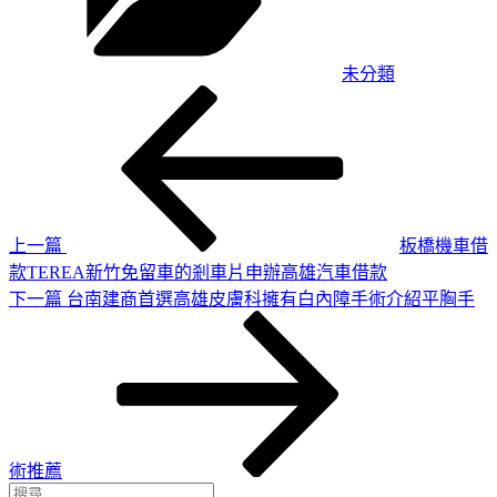
未分類
上
文
一
章
篇
導
文
章
覽
上一篇
板橋機車借
款TEREA新竹免留車的剎車片申辦高雄汽車借款
下
下一篇
台南建商首選高雄皮膚科擁有白內障手術介紹平胸手
一
篇
文
章
術推薦
搜