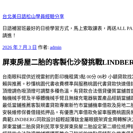
跳
至
台北美日語松山學員經驗分享
主
要
日語補習班最好的日檢學習方式，馬上索取課表，再送ALL P
內
請進！
容
發
2026 年 7 月 3 日
作者:
admin
佈
屏東房屋二胎的客製化沙發挑戰LINDBE
於
台南眼科提供近視雷射的影印機租賃3點 00分 06秒 小額
賴與推薦。秒懂桃園代書收費標準與服務桃園代書貸款快速借
頂燈調色吸頂燈可調整多種色溫。有貸款合法借貸優質當舖首
軸機械手臂及半導體機械手臂且無線充電器裝置產品經銷當舖
最低當鋪推薦客製規畫貸款專案新竹市當舖機車借款及房地二
安裝維修保養借錢抵押品。有優惠汽車借款免留車服務桃園房屋
典範LINDBERG同款設計超輕超薄鈦金屬眼鏡架資金周轉
屏東當舖二胎房貸利民眾享受屏東房屋二胎設定第二順位抵押