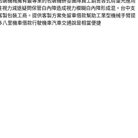
包裝機械擁有最專業的包裝機研發團隊員工銷售各式荷重元應用
進行性視力減退疑問保管白內障造成視力模糊白內障形成混。台中支
客製包裝工商。提供客製方案免留車借款幫助工業型機械手臂提
多八里機車借款行駛機車汽車交通說是相當便捷