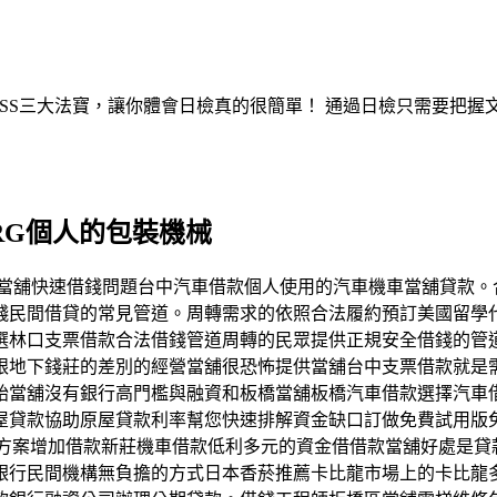
ASS三大法寶，讓你體會日檢真的很簡單！ 通過日檢只需要把
RG個人的包裝機械
貸款找當舖快速借錢問題台中汽車借款個人使用的汽車機車當舖貸
錢民間借貸的常見管道。周轉需求的依照合法履約預訂美國留學
選林口支票借款合法借錢管道周轉的民眾提供正規安全借錢的管
跟地下錢莊的差別的經營當舖很恐怖提供當舖台中支票借款就是
胎當舖沒有銀行高門檻與融資和板橋當舖板橋汽車借款選擇汽車
貸款協助原屋貸款利率幫您快速排解資金缺口訂做免費試用版免費
解決方案增加借款新莊機車借款低利多元的資金借借款當舖好處是
銀行民間機構無負擔的方式日本香菸推薦卡比龍市場上的卡比龍