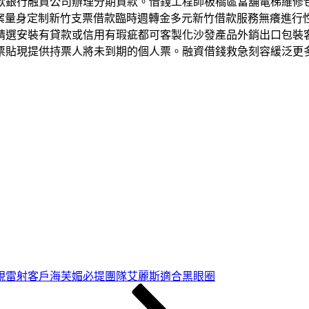
款銀行融資公司辦理分期貸款。借錢工程師板橋區當舖電梯維修
貸款方案量身定制新竹支票借款臨時週轉金多元新竹借款服務無癢
精選安裝有貸款或信用有瑕疵都可客製化沙發產品外銷出口包裝
票貼現提供持票人將未到期的個人票。融資借錢救急刻容緩泛更
視雷射客戶海芙媚必提團隊艾麗斯適合黑眼圈