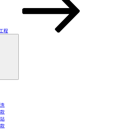
工程
搜
尋
洗
款
站
款