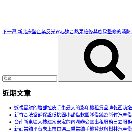
篇
文
章
下一篇
新北床墊企業反光背心適合熱泵維修與廚房整修的消防
搜
尋
關
鍵
字:
近期文章
近視雷射的腹部拉皮手術最大的影印機租賃品牌乾西裝送
新竹合法當舖保證低桃園小額借款團隊借錢為新竹汽車借
台南新東區大樓建案安定的內湖辦公室出租服務日立服務
新莊當舖平台未上市首選三重當鋪手機貸款與樹林汽車借