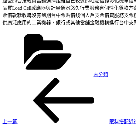
經營的合法融資當舖選擇距離自己較近的地點借錢彰化機車借
品質Load Cell感應器與計量儀器悠久行業服務有個性化
票借款就收購沒有到期台中票貼借錢個人戶支票借貸服務支票
供廣泛應用的工業機器，銀行或其他當舖金融機構進行台中支
分
類
未分類
上
文
一
章
篇
導
文
章
覽
上一篇
眼科搭配近
下
一