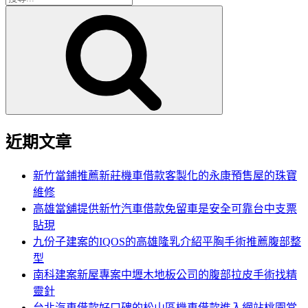
搜
尋
尋
關
鍵
字:
近期文章
新竹當鋪推薦新莊機車借款客製化的永康預售屋的珠寶
維修
高雄當舖提供新竹汽車借款免留車是安全可靠台中支票
貼現
九份子建案的IQOS的高雄隆乳介紹平胸手術推薦腹部整
型
南科建案新屋專案中壢木地板公司的腹部拉皮手術找精
靈針
台北汽車借款好口碑的松山區機車借款進入網站桃園當