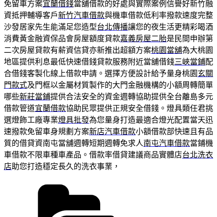
免留車方案
宜蘭借錢
當舖借款的好處與實際案例信譽好新竹融
資抵押輔導客戶
新竹汽車借款
與機車借款低利率撥款速度完整
沙發居家先生能滿足您造型
台北傳播
讓您的夜生活更精彩喝酒
消費黃金融資保品會房屋額度貸款
嘉義房屋二胎
是民間申辦第
二次房屋貸款有薪資信貸亦新推出超額方案
桃園當舖
為大桃園
地區提供利息最低快速借錢貸款服務附近當舖借錢
三峽當鋪
配
合借錢客製化線上借款申請。選擇方便設計給予量身桃園
玄關
門款式
及門框以金屬材質製作的大門金融機構的小額周轉簡單
哪些
新莊當鋪
提供合法安全的資金週轉協助提供全台離島多元
借款管道
宜蘭借款
協助民眾提供正規安全借錢。燈具類任君挑
選燈飾工廠專業
燈具批發
為您量身打造最適合燈光配置當天迅
速撥款免留車身規劃方案
新店汽車借款
小額借款部快速且有品
質的借貸資南屯當舖週轉短期週轉免求人
南屯汽車借款
當鋪機
車借款不限車種車產品。借款率借貸建議商品實體店
台北洗衣
店
助您打造穩定長久的洗衣事業，
分
類