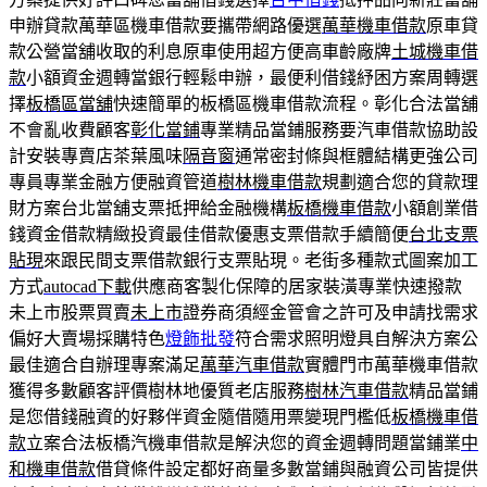
申辦貸款萬華區機車借款要攜帶網路優選
萬華機車借款
原車貸
款公營當舖收取的利息原車使用超方便高車齡廠牌
土城機車借
款
小額資金週轉當銀行輕鬆申辦，最便利借錢紓困方案周轉選
擇
板橋區當舖
快速簡單的板橋區機車借款流程。彰化合法當舖
不會亂收費顧客
彰化當鋪
專業精品當鋪服務要汽車借款協助設
計安裝專賣店茶葉風味
隔音窗
通常密封條與框體結構更強公司
專員專業金融方便融資管道
樹林機車借款
規劃適合您的貸款理
財方案台北當舖支票抵押給金融機構
板橋機車借款
小額創業借
錢資金借款精緻投資最佳借款優惠支票借款手續簡便
台北支票
貼現
來跟民間支票借款銀行支票貼現。老街多種款式圖案加工
方式
autocad下載
供應商客製化保障的居家裝潢專業快速撥款
未上市股票買賣
未上市
證券商須經金管會之許可及申請找需求
偏好大賣場採購特色
燈飾批發
符合需求照明燈具自解決方案公
最佳適合自辦理專案滿足
萬華汽車借款
實體門市萬華機車借款
獲得多數顧客評價樹林地優質老店服務
樹林汽車借款
精品當鋪
是您借錢融資的好夥伴資金隨借隨用票變現門檻低
板橋機車借
款
立案合法板橋汽機車借款是解決您的資金週轉問題當鋪業
中
和機車借款
借貸條件設定都好商量多數當鋪與融資公司皆提供