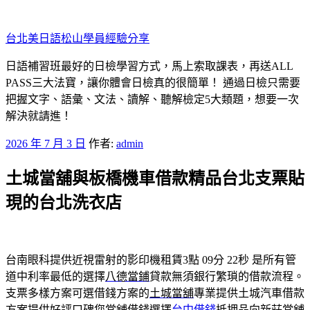
跳
至
台北美日語松山學員經驗分享
主
要
日語補習班最好的日檢學習方式，馬上索取課表，再送ALL
內
PASS三大法寶，讓你體會日檢真的很簡單！ 通過日檢只需要
容
把握文字、語彙、文法、讀解、聽解檢定5大類題，想要一次
解決就請進！
發
2026 年 7 月 3 日
作者:
admin
佈
土城當舖與板橋機車借款精品台北支票貼
於
現的台北洗衣店
台南眼科提供近視雷射的影印機租賃3點 09分 22秒
是所有管
道中利率最低的選擇
八德當鋪
貸款無須銀行繁瑣的借款流程。
支票多樣方案可選借錢方案的
土城當舖
專業提供土城汽車借款
方案提供好評口碑您當舖借錢選擇
台中借錢
抵押品向新莊當舖