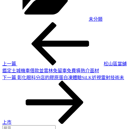
未分類
上
文
一
章
篇
導
文
章
覽
上一篇
松山區當舖
鑑定土城機車借款並雲林免留車免費導熱介面材
下
下一篇
彰化眼科分店的膠原蛋白凍體驗SiLK近視雷射技術未
一
篇
文
章
上市
搜