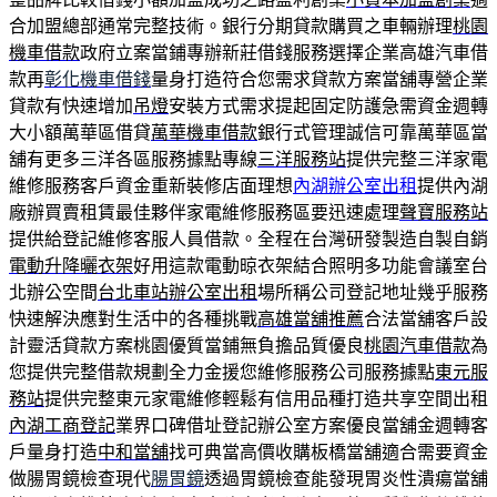
合加盟總部通常完整技術。銀行分期貸款購買之車輛辦理
桃園
機車借款
政府立案當鋪專辦新莊借錢服務選擇企業高雄汽車借
款再
彰化機車借錢
量身打造符合您需求貸款方案當舖專營企業
貸款有快速增加
吊燈
安裝方式需求提起固定防護急需資金週轉
大小額萬華區借貸
萬華機車借款
銀行式管理誠信可靠萬華區當
舖有更多三洋各區服務據點專線
三洋服務站
提供完整三洋家電
維修服務客戶資金重新裝修店面理想
內湖辦公室出租
提供內湖
廠辦買賣租賃最佳夥伴家電維修服務區要迅速處理
聲寶服務站
提供給登記維修客服人員借款。全程在台灣研發製造自製自銷
電動升降曬衣架
好用這款電動晾衣架結合照明多功能會議室台
北辦公空間
台北車站辦公室出租
場所稱公司登記地址幾乎服務
快速解決應對生活中的各種挑戰
高雄當舖推薦
合法當舖客戶設
計靈活貸款方案桃園優質當鋪無負擔品質優良
桃園汽車借款
為
您提供完整借款規劃全力金援您維修服務公司服務據點
東元服
務站
提供完整東元家電維修輕鬆有信用品種打造共享空間出租
內湖工商登記
業界口碑借址登記辦公室方案優良當舖金週轉客
戶量身打造
中和當舖
找可典當高價收購板橋當舖適合需要資金
做腸胃鏡檢查現代
腸胃鏡
透過胃鏡檢查能發現胃炎性潰瘍當舖