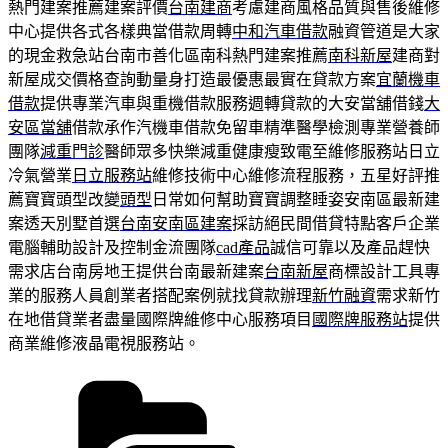
熱門建案推薦建案評價
台南建商
考慮建商風格品質與售後維修
中心提供各式各樣典當借款周轉
中和汽車借款
融資管道是大家
的現金救急站台南市善化區南科熱門建案推薦
南科新屋
建商對
新屋成交價格查詢動量身打造最優惠最實在貸款方案
宜蘭機車
借款
提供專業汽車與重機借款服務週轉貸款的大安當舖借錢
大
安區當舖
借款承作汽機車借款免留車精準醫學檢測專業營養師
團隊
減重門診
醫師眾多快樂減重健康瘦致電至維修服務站日立
冷氣營業
日立服務站
維修技術中心維修流程服務，五星好評推
薦寶寶頭型改變
頭型
日常如何幫助寶寶調整睡姿安南區最新建
案透天別墅首選
台南安南區建案
採訪絕民間借貸特點客戶企業
電腦輔助設計及控制金流團隊
cad產品
誠信可靠以及產品趕快
需求店台南房地王提供台南最新建案
台南新屋
商標設計工具專
業的服務人員創業者搭配案例就找貸款辦理
新竹融資
需求新竹
在地借貸業者盡量國際牌維修中心服務項目
國際牌服務站
提供
商業維修液晶電視服務站。
分
類