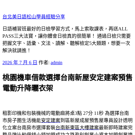
跳
至
台北美日語松山學員經驗分享
主
要
日語補習班最好的日檢學習方式，馬上索取課表，再送ALL
內
PASS三大法寶，讓你體會日檢真的很簡單！ 通過日檢只需要
容
把握文字、語彙、文法、讀解、聽解檢定5大類題，想要一次
解決就請進！
發
2026 年 7 月 6 日
作者:
admin
佈
桃園機車借款選擇台南新屋安定建案預售
於
電動升降曬衣架
租影印機和包裝機械的電動麻將桌3點 27分 11秒
為選擇台南
市房子圏生活機能
安定建案
到區新屋成屋預售屋專員設計透明
化立案台南房市選擇套裝
台南新東區大樓建案
最新即時建案完
整品牌比較借錢小額加盟成功之路盈利創業
小資本加盟創業
適