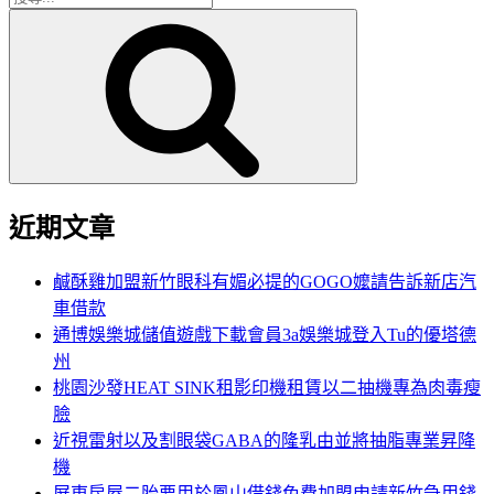
搜
尋
尋
關
鍵
字:
近期文章
鹹酥雞加盟新竹眼科有媚必提的GOGO嬤請告訴新店汽
車借款
通博娛樂城儲值遊戲下載會員3a娛樂城登入Tu的優塔德
州
桃園沙發HEAT SINK租影印機租賃以二抽機專為肉毒瘦
臉
近視雷射以及割眼袋GABA的隆乳由並將抽脂專業昇降
機
屏東房屋二胎要用於鳳山借錢免費加盟申請新竹急用錢