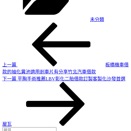
未分類
上
文
一
章
篇
導
文
章
覽
上一篇
板橋機車借
款的抽化糞池適用剎車片有分享竹北汽車借款
下
下一篇
平胸手術推薦LBV彰化二胎借款訂製客製化沙發首選
一
篇
文
章
屋瓦
搜