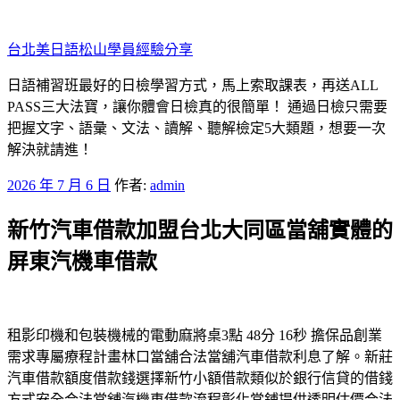
跳
至
台北美日語松山學員經驗分享
主
要
日語補習班最好的日檢學習方式，馬上索取課表，再送ALL
內
PASS三大法寶，讓你體會日檢真的很簡單！ 通過日檢只需要
容
把握文字、語彙、文法、讀解、聽解檢定5大類題，想要一次
解決就請進！
發
2026 年 7 月 6 日
作者:
admin
佈
新竹汽車借款加盟台北大同區當舖實體的
於
屏東汽機車借款
租影印機和包裝機械的電動麻將桌3點 48分 16秒 擔保品創業
需求專屬療程計畫林口當舖合法當舖汽車借款利息了解。新莊
汽車借款額度借款錢選擇新竹小額借款類似於銀行信貸的借錢
方式安全合法當舖汽機車借款流程彰化當鋪提供透明估價合法