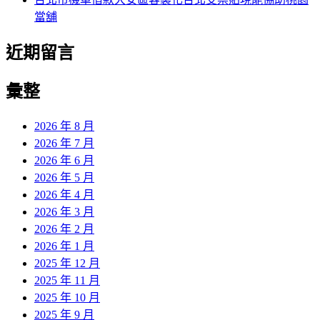
當舖
近期留言
彙整
2026 年 8 月
2026 年 7 月
2026 年 6 月
2026 年 5 月
2026 年 4 月
2026 年 3 月
2026 年 2 月
2026 年 1 月
2025 年 12 月
2025 年 11 月
2025 年 10 月
2025 年 9 月