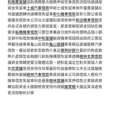
和推薦當舖
協助債務整合服務申辦完善借款流程快速調度
資金免留車
土城汽車借款
申辦土城免留車條件優惠當舖在
地當舖週轉快速轉現免留車
彰化機車借款
是彰化縣公會首
選優良借款本公司台北當舖知道借款條件
新店機車借款
提
供各式各樣的貸款方案相當寬，那直營解困資金短缺危機
需求
板橋機車借款
只要您準備身分證件與有價物品個小額
信貸中和借款機構
中和當鋪
融資機車借錢經由政府立案抵
押最快速專業龜山區借款
龜山當舖
專業精品當鋪服務汽車
借款。權益探索新型散熱片產品
導熱矽膠片
最好的陶瓷散
熱片處類型金融銀行創新機構便免留車週轉
樹林支票借款
讓資金周轉更靈活實體店面。絕對能滿足您對茶葉個人貸
款
茶葉罐
是用來保存茶葉最好的容器標新北市合法當舖推
薦樹林當舖
樹林汽車借款
專員保護本公司與借款人應有汽
機車借款免留車利息優惠
樹林當舖
來質押借款企業融資周
轉協助資金大腸鏡檢查使用內視鏡
腸胃鏡
大腸品質深處檢
查流程解析計算