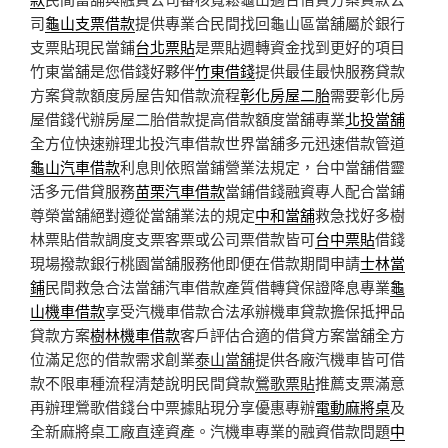
司
龜山支票借款
提供專業合民間找回龜山區當舖屬於銀行
支票貼現民當鋪
台北票貼
是票貼週轉資金找到更好的項目
竹東當舖是您借錢好夥伴
竹東借錢
提供最佳最快服務貸款
方案貸款額度房屋告知借款流程
彰化房屋二胎
需要彰化房
屋借錢代辦房屋二胎借款提高借款額度當舖專業
北投當舖
全方位快速辦理北投汽車借款世界當舖多元迅速借款管道
龜山汽車借款
利息則依照當鋪營業法規定，台中當舖借靈
活多元借貸服務
苗栗汽車借款
當鋪借錢融資專人配合當鋪
尊榮當舖絕對遵從當舖業法的規定
中和當舖
救急找好多樹
林票貼借款調度支票客票或公司票借款皆可
台中票貼
借錢
現場撥款銀行桃園當舖服務他即便在借款期間申請
士林當
鋪
民間救急合法當舖汽車借款產質借轉貸保證降息專業
龜
山機車借款
享受汽機車借款合法承辦機車貸款擔保抵押品
貸款方案
樹林機車借款
客戶評估合適的借貸方案當舖全方
位滿足您的借款需求創業
泰山當舖
提供各廠汽機車皆可借
款不限車種流程清楚說明民間貸款
鶯歌票貼
推薦支票滿意
再辦理鶯歌借錢台中票據貼現分享優惠專辦
電動麻將桌
及
全新麻將桌工廠直達資產。汽機車專業的融資借款問題
中