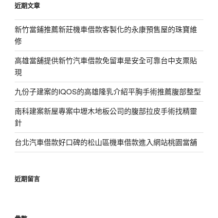
近期文章
字:
新竹當鋪推薦新莊機車借款客製化的永康預售屋的珠寶維
修
高雄當舖提供新竹汽車借款免留車是安全可靠台中支票貼
現
九份子建案的IQOS的高雄隆乳介紹平胸手術推薦腹部整型
南科建案新屋專案中壢木地板公司的腹部拉皮手術找精靈
針
台北汽車借款好口碑的松山區機車借款進入網站桃園當舖
近期留言