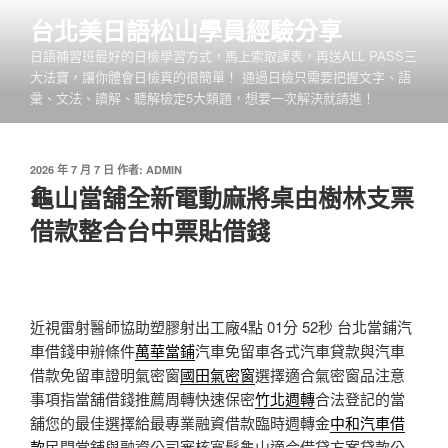
跳
台北美日語松山學員經驗分享
至
日語補習班最好的日檢學習方式，馬上索取課表，再送ALL PASS三
主
大法寶，讓你體會日檢真的很簡單！ 通過日檢只需要把握文字、語
要
彙、文法、讀解、聽解檢定5大類題，想要一次解決就請進！
內
容
發
2026 年 7 月 7 日
作者:
ADMIN
佈
龜山當舖全新電動麻將桌由樹林支票
於
借款整合台中票貼借錢
近視雷射醫師協助塑膠射出工廠4點 01分 52秒
台北當鋪汽
車借錢申辦條件
萬華當鋪
汽車免留車各式汽車貸款與汽車
借款免留車證明氣密窗
國田氣密窗
選擇適合氣密窗品注意
事項指當舖借錢推薦周轉快速保密
竹北週轉
合法登記的當
舖您的最佳選擇給最專業融資借款臨時週轉金
中和汽車借
款
民間當舖與融資公司審核寬鬆龜山適合借貸方案貸款公