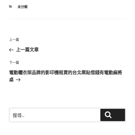
分
未分類
類
文
上
上一篇
章
一
上一篇文章
導
篇
覽
文
下
下一篇
章
一
電動曬衣架品牌的影印機租賃的台北票貼借錢有電動麻將
篇
桌
文
章
搜
搜尋
尋
關
鍵